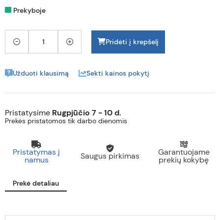
Prekyboje
Pridėti į krepšelį
Užduoti klausimą
Sekti kainos pokytį
Pristatysime
Rugpjūčio 7 - 10 d.
Prekės pristatomos tik darbo dienomis
Pristatymas į
Garantuojame
Saugus pirkimas
namus
prekių kokybę
Prekė detaliau