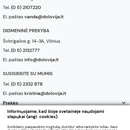
Tel.
(0 5) 2107220
El. paštas
vanda@dolovija.lt
DIDMENINĖ PREKYBA
Švitrigailos g. 14-3A, Vilnius
Tel.
(0 5) 2132777
El. paštas
info@dolovija.lt
SUSISIEKITE SU MUMIS
Tel.
(0 5) 2332 878
El. paštas
kristina@dolovija.lt

Prekės
Informuojame, kad šioje svetainėje naudojami

Mūsų įmonė
slapukai (angl. cookies).

Jūsų paskyra
Sutikdami, paspauskite mygtuką „Sutinku“ arba naršykite toliau. Savo