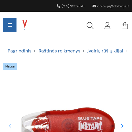
(0 5) 2332878
dolovija@dolovija.lt
Pagrindinis
Raštinės reikmenys
Įvairių rūšių klijai
Nauja
keyboard_arrow_left
keyboard_arrow_right
Ankstesnis
Tęsti