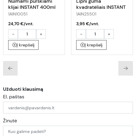
Nuimami purškiami
Lipni guma
klijai INSTANT 400ml
kvadratėliais INSTANT
Power Tack Exterior
1AIN10051
1AIN25501
50 g
24,70 €/vnt.
3,95 €/vnt.
-
+
-
+
Į krepšelį
Į krepšelį
Užduoti klausimą
El. paštas
Žinutė