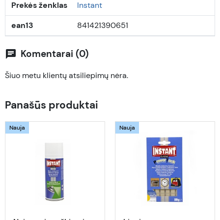
Prekės ženklas
Instant
ean13
841421390651
Komentarai (0)
chat
Šiuo metu klientų atsiliepimų nėra.
Panašūs produktai
Nauja
Nauja