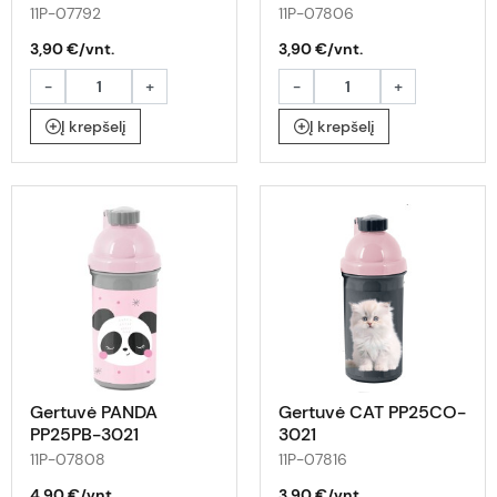
11P-07792
11P-07806
3,90 €/vnt.
3,90 €/vnt.
-
+
-
+
Į krepšelį
Į krepšelį
Gertuvė PANDA
Gertuvė CAT PP25CO-
PP25PB-3021
3021
11P-07808
11P-07816
4,90 €/vnt.
3,90 €/vnt.