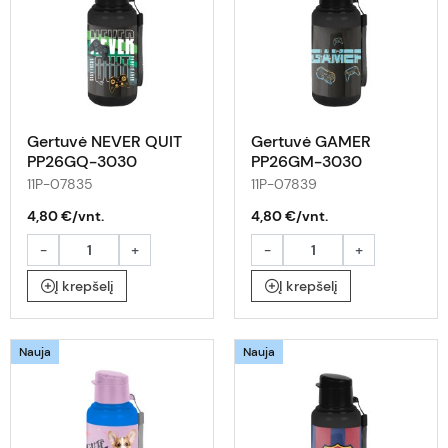
Gertuvė NEVER QUIT
Gertuvė GAMER
PP26GQ-3030
PP26GM-3030
11P-07835
11P-07839
4,80 €/vnt.
4,80 €/vnt.
-
+
-
+
Į krepšelį
Į krepšelį
Nauja
Nauja