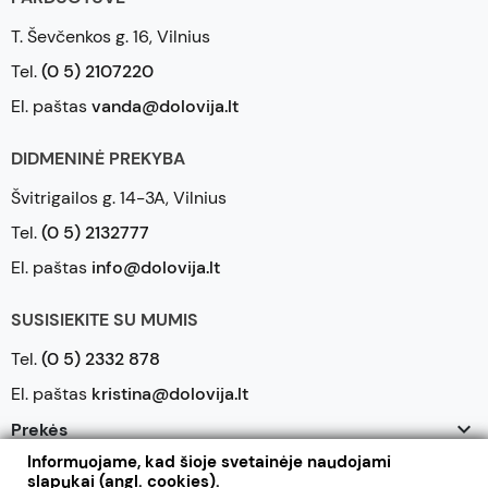
T. Ševčenkos g. 16, Vilnius
Tel.
(0 5) 2107220
El. paštas
vanda@dolovija.lt
DIDMENINĖ PREKYBA
Švitrigailos g. 14-3A, Vilnius
Tel.
(0 5) 2132777
El. paštas
info@dolovija.lt
SUSISIEKITE SU MUMIS
Tel.
(0 5) 2332 878
El. paštas
kristina@dolovija.lt

Prekės
Informuojame, kad šioje svetainėje naudojami

Mūsų įmonė
slapukai (angl. cookies).