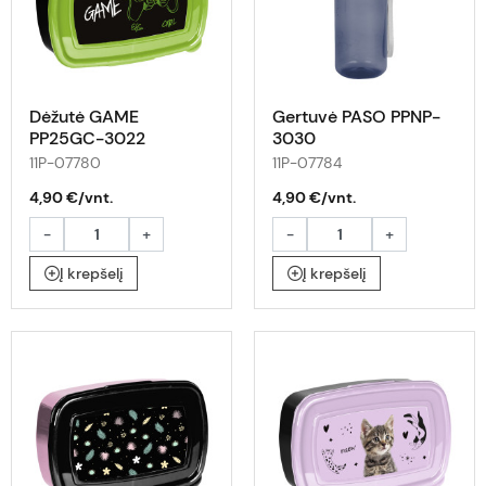
Dėžutė GAME
Gertuvė PASO PPNP-
PP25GC-3022
3030
11P-07780
11P-07784
4,90 €/vnt.
4,90 €/vnt.
-
+
-
+
Į krepšelį
Į krepšelį