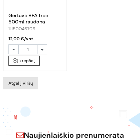
Gertuvė BPA free
500ml raudona
1H50046706
12,00 €/vnt.
-
+
Į krepšelį
Atgal į viršų
Naujienlaiškio prenumerata