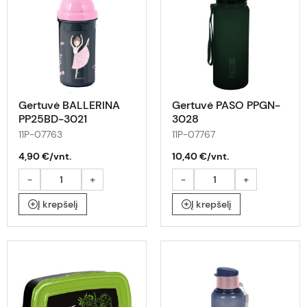
Gertuvė BALLERINA
Gertuvė PASO PPGN-
PP25BD-3021
3028
11P-07763
11P-07767
4,90 €/vnt.
10,40 €/vnt.
-
+
-
+
Į krepšelį
Į krepšelį