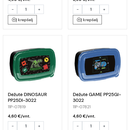
-
+
-
+
Į krepšelį
Į krepšelį
Dėžutė DINOSAUR
Dėžutė GAME PP25GI-
PP25DI-3022
3022
11P-07819
11P-07821
4,60 €/vnt.
4,60 €/vnt.
-
+
-
+