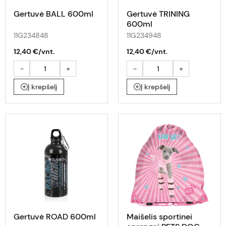
Gertuvė BALL 600ml
Gertuvė TRINING
600ml
11G234848
11G234948
12,40 €/vnt.
12,40 €/vnt.
-
+
-
+
Į krepšelį
Į krepšelį
Gertuvė ROAD 600ml
Maišelis sportinei