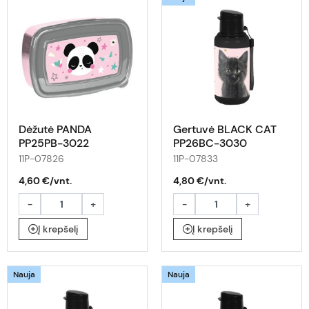
Dėžutė PANDA
Gertuvė BLACK CAT
PP25PB-3022
PP26BC-3030
11P-07826
11P-07833
4,60 €/vnt.
4,80 €/vnt.
-
+
-
+
Į krepšelį
Į krepšelį
Nauja
Nauja