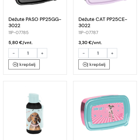
Dėžutė PASO PP25GG-
Dėžutė CAT PP25CE-
3022
3022
11P-07785
11P-07787
5,80 €/vnt.
3,30 €/vnt.
-
+
-
+
Į krepšelį
Į krepšelį