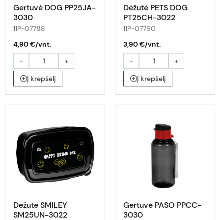
Gertuvė DOG PP25JA-
Dėžutė PETS DOG
3030
PT25CH-3022
11P-07788
11P-07790
4,90 €/vnt.
3,90 €/vnt.
-
+
-
+
Į krepšelį
Į krepšelį
Dėžutė SMILEY
Gertuvė PASO PPCC-
SM25UN-3022
3030