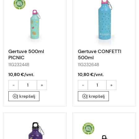
Gertuvė 500ml
Gertuvė CONFETTI
PICNIC
500ml
11G232448
11G232648
10,80 €/vnt.
10,80 €/vnt.
-
+
-
+
Į krepšelį
Į krepšelį