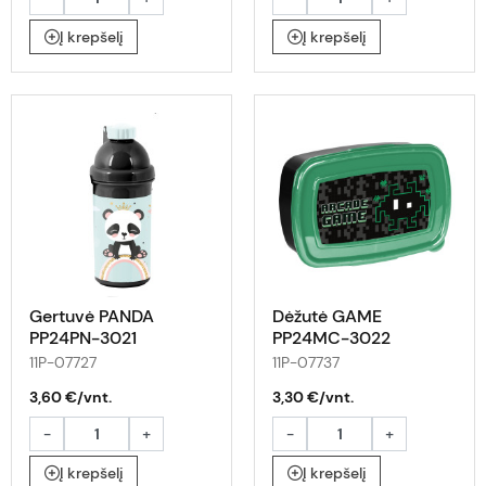
Į krepšelį
Į krepšelį
Gertuvė PANDA
Dėžutė GAME
PP24PN-3021
PP24MC-3022
11P-07727
11P-07737
3,60 €/vnt.
3,30 €/vnt.
-
+
-
+
Į krepšelį
Į krepšelį