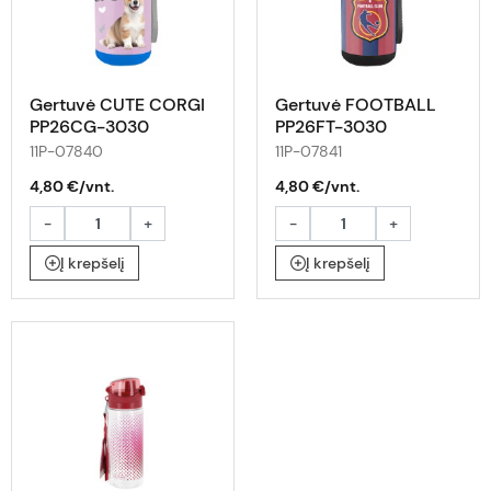
Gertuvė CUTE CORGI
Gertuvė FOOTBALL
PP26CG-3030
PP26FT-3030
11P-07840
11P-07841
4,80 €/vnt.
4,80 €/vnt.
-
+
-
+
Į krepšelį
Į krepšelį