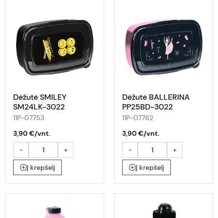
Dėžutė SMILEY
Dėžutė BALLERINA
SM24LK-3022
PP25BD-3022
11P-07753
11P-07762
3,90 €/vnt.
3,90 €/vnt.
-
+
-
+
Į krepšelį
Į krepšelį