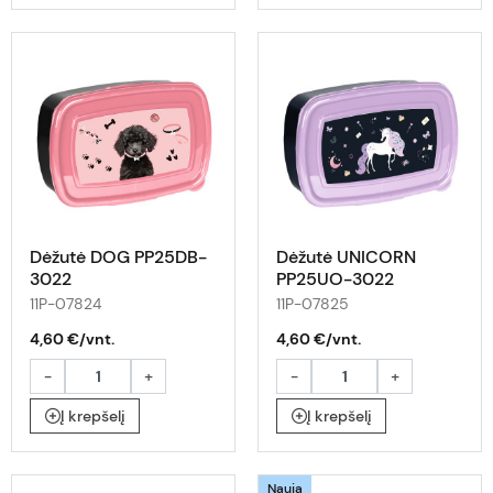
Dėžutė DOG PP25DB-
Dėžutė UNICORN
3022
PP25UO-3022
11P-07824
11P-07825
4,60 €/vnt.
4,60 €/vnt.
-
+
-
+
Į krepšelį
Į krepšelį
Nauja