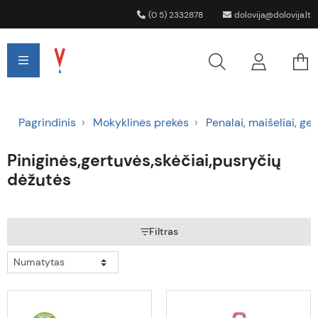
(0 5) 2332878
dolovija@dolovija.lt
Pagrindinis
Mokyklinės prekės
Penalai, maišeliai, ger
Piniginės,gertuvės,skėčiai,pusryčių
dėžutės
Filtras