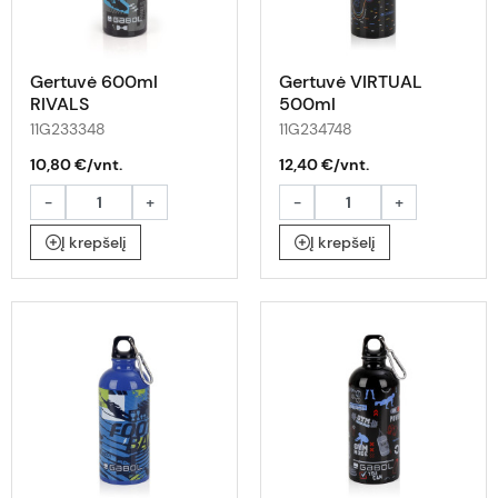
Gertuvė 600ml
Gertuvė VIRTUAL
RIVALS
500ml
11G233348
11G234748
10,80 €/vnt.
12,40 €/vnt.
-
+
-
+
Į krepšelį
Į krepšelį