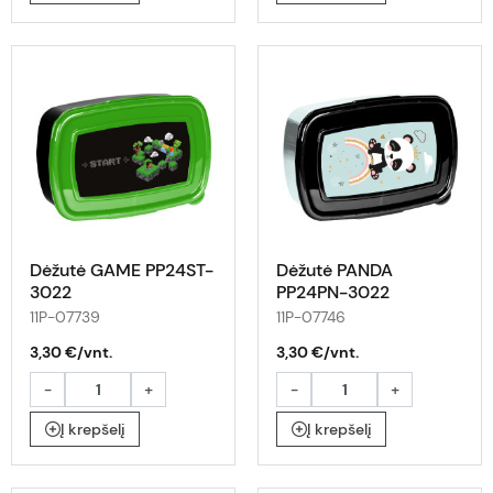
Dėžutė GAME PP24ST-
Dėžutė PANDA
3022
PP24PN-3022
11P-07739
11P-07746
3,30 €/vnt.
3,30 €/vnt.
-
+
-
+
Į krepšelį
Į krepšelį