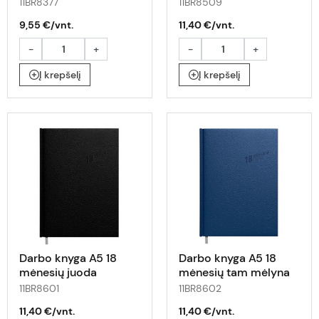
11BR8377
11BR8509
9,55 €/vnt.
11,40 €/vnt.
-
+
-
+
Į krepšelį
Į krepšelį
Darbo knyga A5 18
Darbo knyga A5 18
mėnesių juoda
mėnesių tam mėlyna
11BR8601
11BR8602
11,40 €/vnt.
11,40 €/vnt.