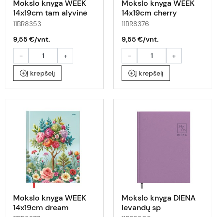
Mokslo knyga WEEK
Mokslo knyga WEEK
14x19cm tam alyvinė
14x19cm cherry
blossom
11BR8353
11BR8376
9,55 €/vnt.
9,55 €/vnt.
-
+
-
+
Į krepšelį
Į krepšelį
Mokslo knyga WEEK
Mokslo knyga DIENA
14x19cm dream
levandų sp