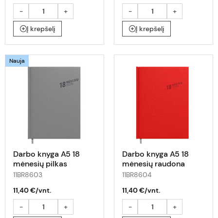
-
+
-
+
Į krepšelį
Į krepšelį
Nauja
Darbo knyga A5 18
Darbo knyga A5 18
mėnesių pilkas
mėnesių raudona
11BR8603
11BR8604
11,40 €/vnt.
11,40 €/vnt.
-
+
-
+