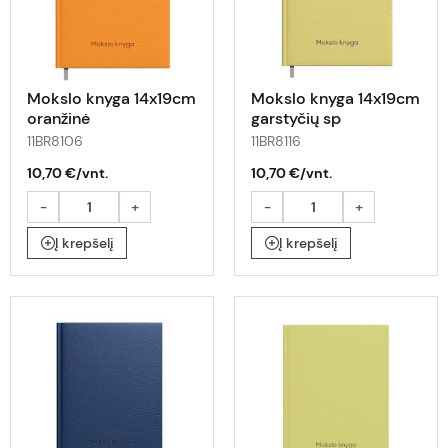
Mokslo knyga 14x19cm
Mokslo knyga 14x19cm
oranžinė
garstyčių sp
11BR8106
11BR8116
10,70 €/vnt.
10,70 €/vnt.
-
+
-
+
Į krepšelį
Į krepšelį