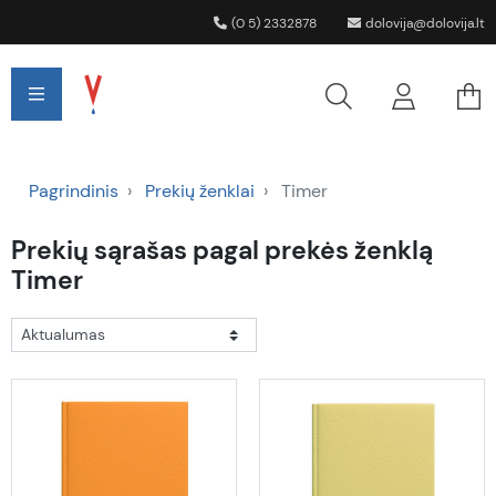
(0 5) 2332878
dolovija@dolovija.lt
Pagrindinis
Prekių ženklai
Timer
Prekių sąrašas pagal prekės ženklą
Timer