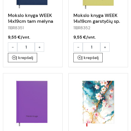
Mokslo knyga WEEK
Mokslo knyga WEEK
14x19cm tam mėlyna
14x19cm garstyčių sp.
11BR8351
11BR8352
9,55 €/vnt.
9,55 €/vnt.
-
+
-
+
Į krepšelį
Į krepšelį