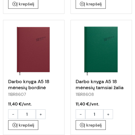
Į krepšelį
Į krepšelį
Darbo knyga A5 18
Darbo knyga A5 18
mėnesių bordinė
mėnesių tamsiai žalia
11BR8607
11BR8608
11,40 €/vnt.
11,40 €/vnt.
-
+
-
+
Į krepšelį
Į krepšelį