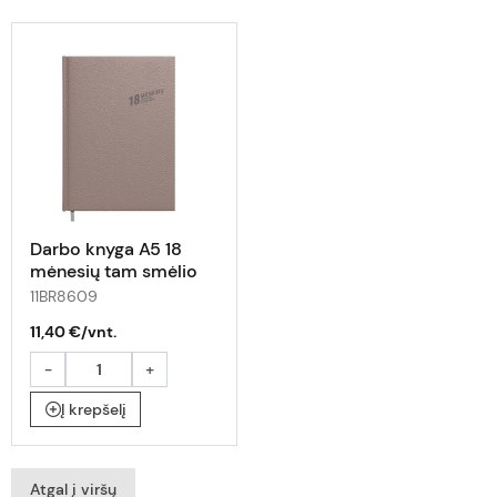
Darbo knyga A5 18
mėnesių tam smėlio
11BR8609
11,40 €/vnt.
-
+
Į krepšelį
Atgal į viršų