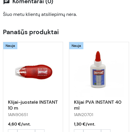
Komentarai (0)
chat
Šiuo metu klientų atsiliepimų nėra.
Panašūs produktai
Nauja
Nauja
Klijai-juostelė INSTANT
Klijai PVA INSTANT 40
10 m
ml
1AIN90651
1AIN20701
4,60 €/vnt.
1,30 €/vnt.