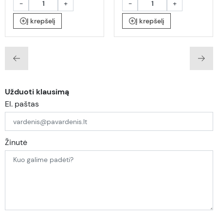
-
+
-
+
Į krepšelį
Į krepšelį
Užduoti klausimą
El. paštas
Žinutė