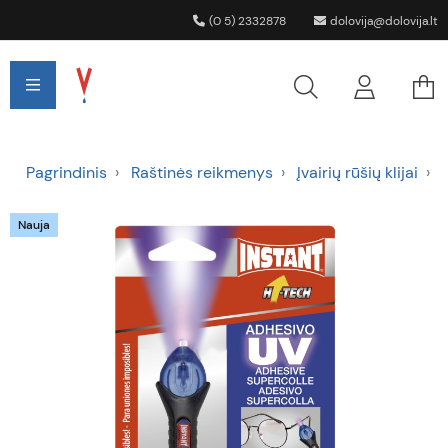
(0 5) 2332878
dolovija@dolovija.lt
Pagrindinis
Raštinės reikmenys
Įvairių rūšių klijai
Nauja