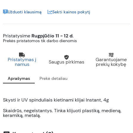
Užduoti klausimą
Sekti kainos pokytį
Pristatysime
Rugpjūčio 11 - 12 d.
Prekės pristatomos tik darbo dienomis
Pristatymas į
Garantuojame
Saugus pirkimas
namus
prekių kokybę
Aprašymas
Prekė detaliau
Skysti ir UV spinduliais kietinami klijai Instant, 4g
Skaidrūs, negelstantys. Tinka klijuoti plastiką, medieną,
keramiką, metalą.