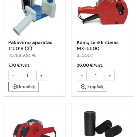
Pakavimo aparatas
Kainų ženklintuvas
T15018 (3')
MX-5500
11D7885001PL
330007
7,70 €/vnt.
36,00 €/vnt.
-
+
-
+
Į krepšelį
Į krepšelį