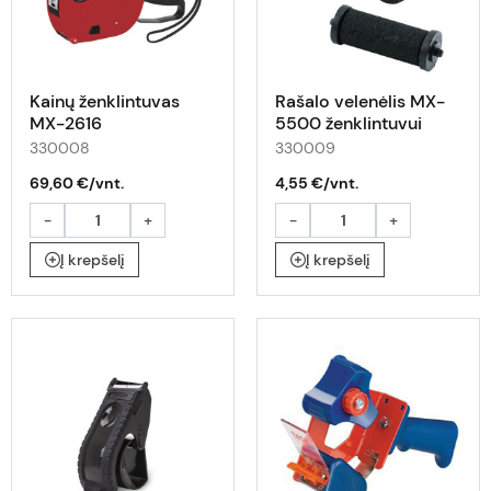
Kainų ženklintuvas
Rašalo velenėlis MX-
MX-2616
5500 ženklintuvui
20mm 1eil.
330008
330009
69,60 €/vnt.
4,55 €/vnt.
-
+
-
+
Į krepšelį
Į krepšelį