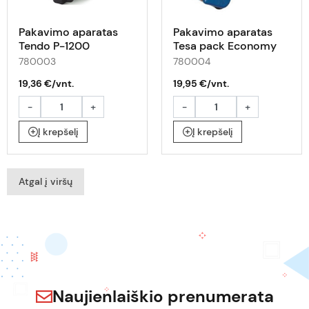
Pakavimo aparatas
Pakavimo aparatas
Tendo P-1200
Tesa pack Economy
Premium
780003
780004
19,36 €/vnt.
19,95 €/vnt.
-
+
-
+
Į krepšelį
Į krepšelį
Atgal į viršų
Naujienlaiškio prenumerata