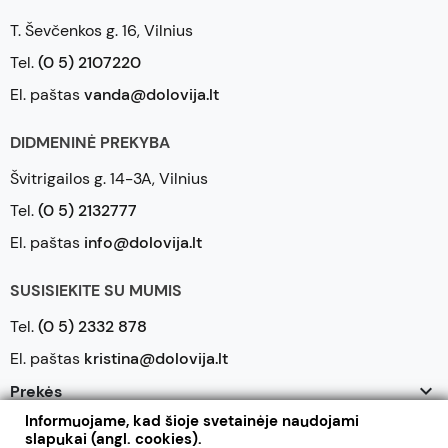
T. Ševčenkos g. 16, Vilnius
Tel.
(0 5) 2107220
El. paštas
vanda@dolovija.lt
DIDMENINĖ PREKYBA
Švitrigailos g. 14-3A, Vilnius
Tel.
(0 5) 2132777
El. paštas
info@dolovija.lt
SUSISIEKITE SU MUMIS
Tel.
(0 5) 2332 878
El. paštas
kristina@dolovija.lt

Prekės
Informuojame, kad šioje svetainėje naudojami

Mūsų įmonė
slapukai (angl. cookies).