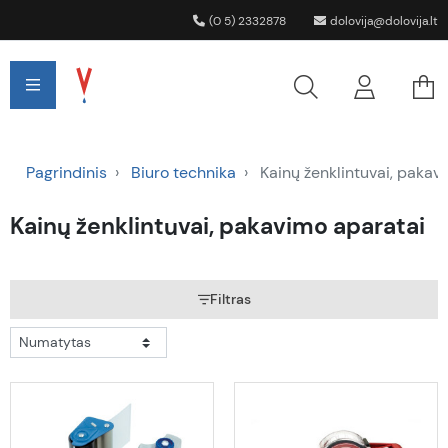
(0 5) 2332878
dolovija@dolovija.lt
Pagrindinis
Biuro technika
Kainų ženklintuvai, pakav
Kainų ženklintuvai, pakavimo aparatai
Filtras