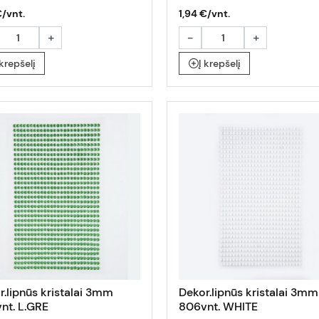
€/vnt.
1,94 €/vnt.
+
-
+
 krepšelį
Į krepšelį
r.lipnūs kristalai 3mm
Dekor.lipnūs kristalai 3mm
nt. L.GRE
806vnt. WHITE