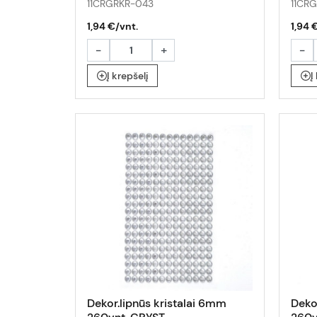
11CRGRKR-043
11CR
1,94 €/vnt.
1,94 
-
+
-
Į krepšelį
Į
Dekor.lipnūs kristalai 6mm
Deko