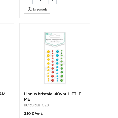
Į krepšelį
LAM
Lipnūs kristalai 40vnt. LITTLE
ME
11CRGRKR-028
3,10 €/vnt.