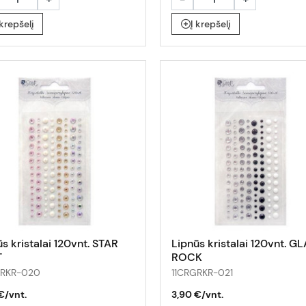
 krepšelį
Į krepšelį
s kristalai 120vnt. STAR
Lipnūs kristalai 120vnt. G
T
ROCK
GRKR-020
11CRGRKR-021
€/vnt.
3,90 €/vnt.