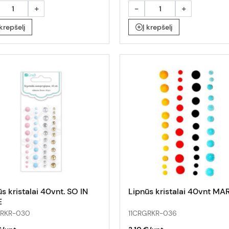
+
-
+
 krepšelį
Į krepšelį
s kristalai 40vnt. SO IN
Lipnūs kristalai 40vnt MA
E
GRKR-030
11CRGRKR-036