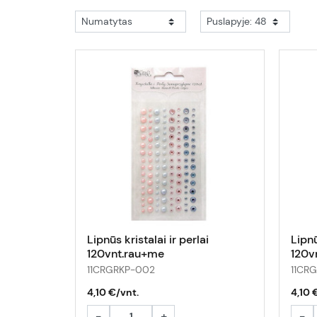
Lipnūs kristalai ir perlai
Lipnū
120vnt.rau+me
120v
11CRGRKP-002
11CR
4,10 €/vnt.
4,10 
-
+
-