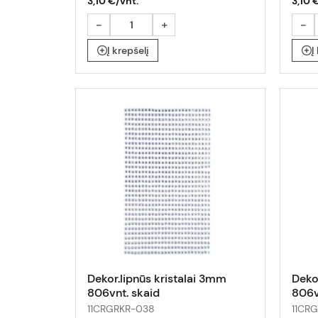
3,10 €/vnt.
3,10 
-
+
-
Į krepšelį
Į
Dekor.lipnūs kristalai 3mm
Deko
806vnt. skaid
806v
11CRGRKR-038
11CR