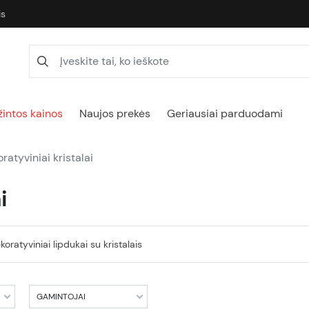
is
intos kainos
Naujos prekės
Geriausiai parduodami
ratyviniai kristalai
i
koratyviniai lipdukai su kristalais
GAMINTOJAI