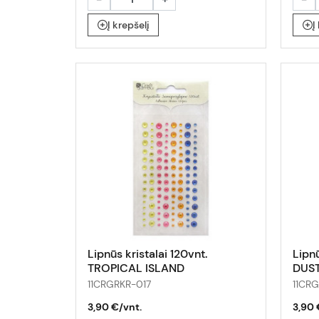
Į krepšelį
Į
Lipnūs kristalai 120vnt.
Lipnū
TROPICAL ISLAND
DUS
11CRGRKR-017
11CR
3,90 €/vnt.
3,90 