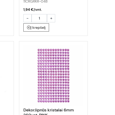
11CRGRKR-048
1,94 €/vnt.
-
+
Į krepšelį
Dekor.lipnūs kristalai 6mm