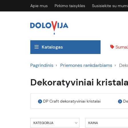
Apie mus
Pirkimo taisyklės
Susisiekite su mum
Katalogas
Sumaž
Pagrindinis
Priemonės rankdarbiams
Deko
Dekoratyviniai kristala
DP Craft dekoratyviniai kristalai
De
KATEGORIJA
KAINA