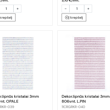
€/vnt.
3,10 €/vnt.
+
-
+
 krepšelį
Į krepšelį
r.lipnūs kristalai 3mm
Dekor.lipnūs kristalai 3mm
nt. OPALE
806vnt. L.PIN
GRKR-039
11CRGRKR-040