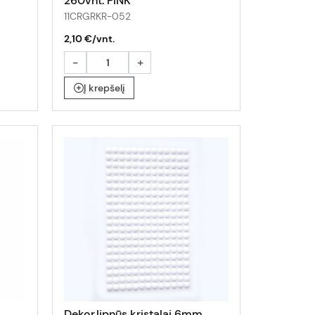
260vnt. PINK
11CRGRKR-052
2,10 €/vnt.
-
+
Į krepšelį
Dekor.lipnūs kristalai 6mm