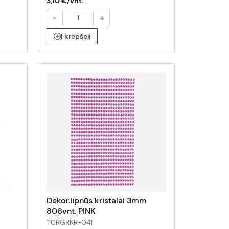
3,10 €/vnt.
-
+
Į krepšelį
Dekor.lipnūs kristalai 3mm
806vnt. PINK
11CRGRKR-041