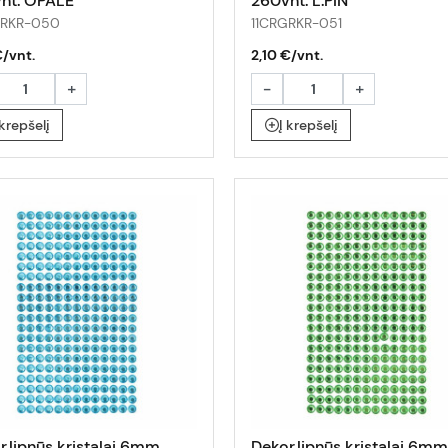
nt. OPALE
260vnt. L.PIN
GRKR-050
11CRGRKR-051
€/vnt.
2,10 €/vnt.
+
-
+
 krepšelį
Į krepšelį
r.lipnūs kristalai 6mm
Dekor.lipnūs kristalai 6mm