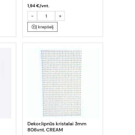
1,94 €/vnt.
-
+
Į krepšelį
Dekor.lipnūs kristalai 3mm
806vnt. CREAM