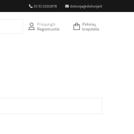
(0 5) 2332878
dolovija@dolovija.lt
Prisijungti
Pirkinių
Registruotis
krepšelis