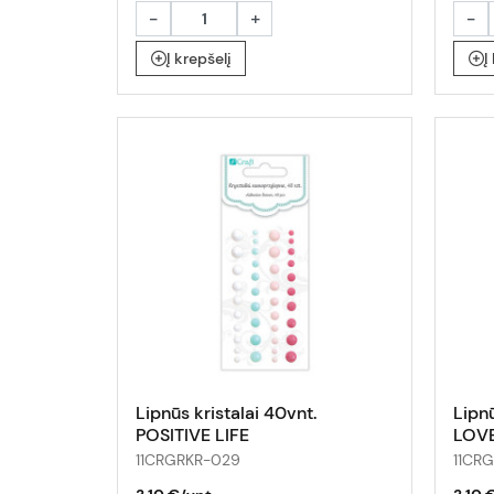
-
+
-
Į krepšelį
Į
Lipnūs kristalai 40vnt.
Lipnū
POSITIVE LIFE
LOV
11CRGRKR-029
11CR