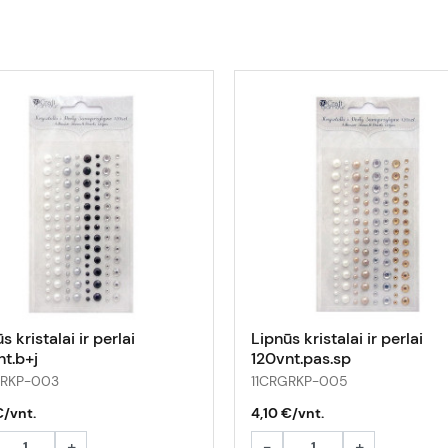
s kristalai ir perlai
Lipnūs kristalai ir perlai
nt.b+j
120vnt.pas.sp
GRKP-003
11CRGRKP-005
€/vnt.
4,10 €/vnt.
+
-
+