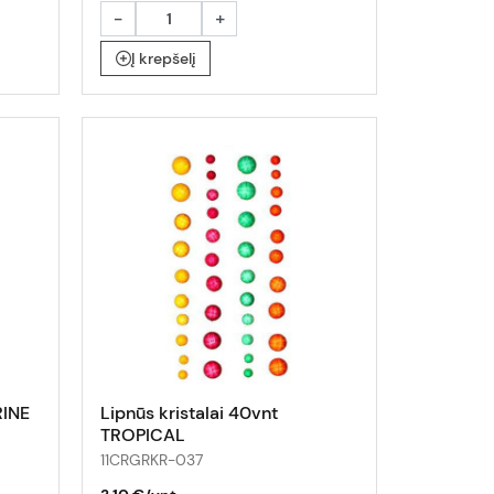
-
+
Į krepšelį
RINE
Lipnūs kristalai 40vnt
TROPICAL
11CRGRKR-037