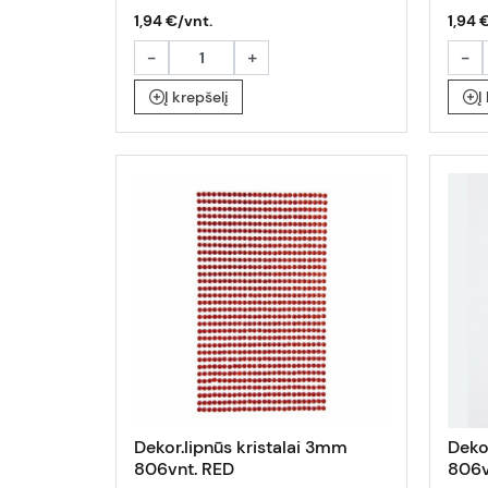
1,94 €/vnt.
1,94 
-
+
-
Į krepšelį
Į
Dekor.lipnūs kristalai 3mm
Deko
806vnt. RED
806v