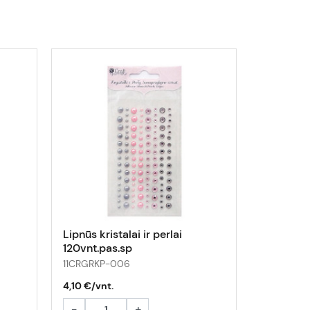
Lipnūs kristalai ir perlai
120vnt.pas.sp
11CRGRKP-006
4,10 €/vnt.
-
+