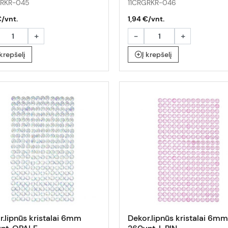
GRKR-045
11CRGRKR-046
€/vnt.
1,94 €/vnt.
+
-
+
 krepšelį
Į krepšelį
r.lipnūs kristalai 6mm
Dekor.lipnūs kristalai 6mm