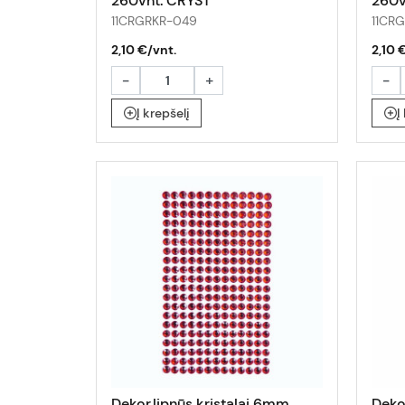
260vnt. CRYST
260v
11CRGRKR-049
11CR
2,10 €/vnt.
2,10 
-
+
-
Į krepšelį
Į
Dekor.lipnūs kristalai 6mm
Deko