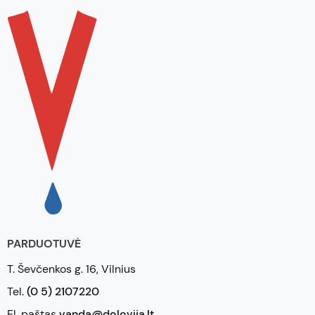
PARDUOTUVĖ
T. Ševčenkos g. 16, Vilnius
Tel.
(0 5) 2107220
El. paštas
vanda@dolovija.lt