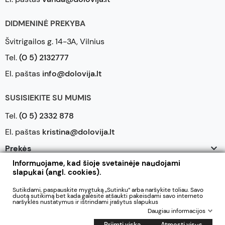
DIDMENINĖ PREKYBA
Švitrigailos g. 14-3A, Vilnius
Tel.
(0 5) 2132777
El. paštas
info@dolovija.lt
SUSISIEKITE SU MUMIS
Tel.
(0 5) 2332 878
El. paštas
kristina@dolovija.lt

Prekės
Informuojame, kad šioje svetainėje naudojami

Mūsų įmonė
slapukai (angl. cookies).

Jūsų paskyra
Sutikdami, paspauskite mygtuką „Sutinku“ arba naršykite toliau. Savo
duotą sutikimą bet kada galėsite atšaukti pakeisdami savo interneto
naršyklės nustatymus ir ištrindami įrašytus slapukus
Daugiau informacijos
2026 © UAB Dolovija. Visos teisės saugomos
Priimti viską
Atmesti visus