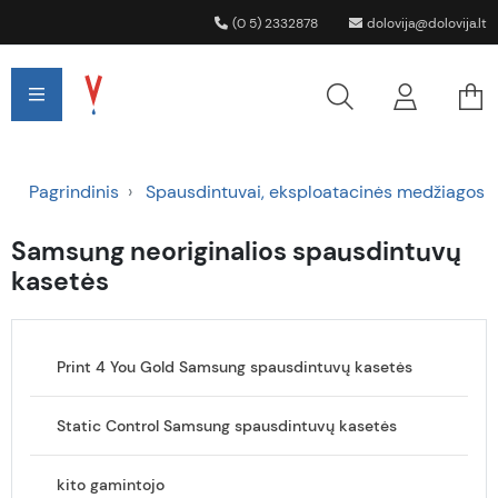
(0 5) 2332878
dolovija@dolovija.lt
Pagrindinis
Spausdintuvai, eksploatacinės medžiagos
Samsung neoriginalios spausdintuvų
kasetės
Print 4 You Gold Samsung spausdintuvų kasetės
Static Control Samsung spausdintuvų kasetės
kito gamintojo