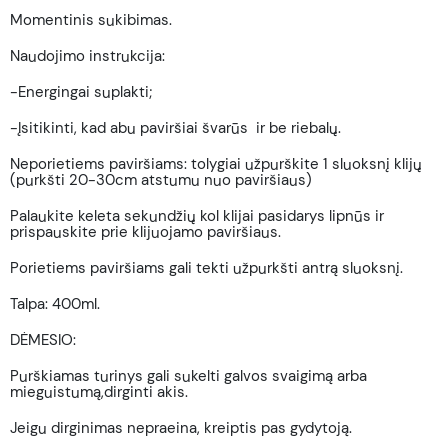
Momentinis sukibimas.
Naudojimo instrukcija:
-Energingai suplakti;
-Įsitikinti, kad abu paviršiai švarūs ir be riebalų.
Neporietiems paviršiams: tolygiai užpurškite 1 sluoksnį klijų
(purkšti 20-30cm atstumu nuo paviršiaus)
Palaukite keleta sekundžių kol klijai pasidarys lipnūs ir
prispauskite prie klijuojamo paviršiaus.
Porietiems paviršiams gali tekti užpurkšti antrą sluoksnį.
Talpa: 400ml.
DĖMESIO:
Purškiamas turinys gali sukelti galvos svaigimą arba
mieguistumą,dirginti akis.
Jeigu dirginimas nepraeina, kreiptis pas gydytoją.