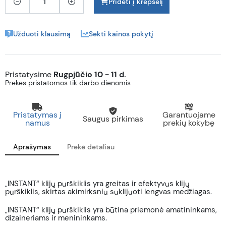
Pridėti į krepšelį
Užduoti klausimą
Sekti kainos pokytį
Pristatysime
Rugpjūčio 10 - 11 d.
Prekės pristatomos tik darbo dienomis
Pristatymas į
Garantuojame
Saugus pirkimas
namus
prekių kokybę
Aprašymas
Prekė detaliau
„INSTANT“ klijų purškiklis yra greitas ir efektyvus klijų
purškiklis, skirtas akimirksniu suklijuoti lengvas medžiagas.
„INSTANT“ klijų purškiklis yra būtina priemonė amatininkams,
dizaineriams ir menininkams.