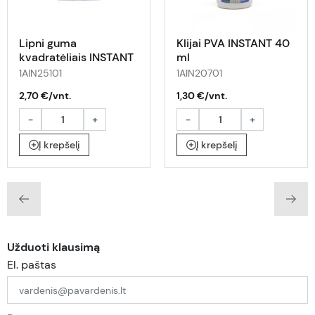
Lipni guma
Klijai PVA INSTANT 40
kvadratėliais INSTANT
ml
Classic 50 g
1AIN25101
1AIN20701
2,70 €/vnt.
1,30 €/vnt.
-
+
-
+
Į krepšelį
Į krepšelį
Užduoti klausimą
El. paštas