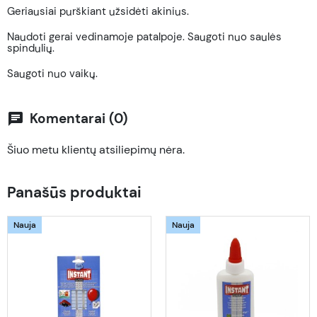
Geriausiai purškiant užsidėti akinius.
Naudoti gerai vedinamoje patalpoje. Saugoti nuo saulės
spindulių.
Saugoti nuo vaikų.
Komentarai (0)
chat
Šiuo metu klientų atsiliepimų nėra.
Panašūs produktai
Nauja
Nauja