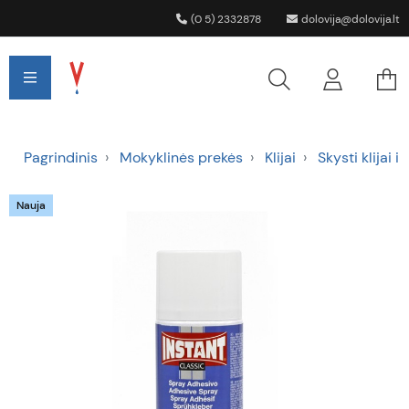
(0 5) 2332878
dolovija@dolovija.lt
Pagrindinis
Mokyklinės prekės
Klijai
Skysti klijai i
Nauja