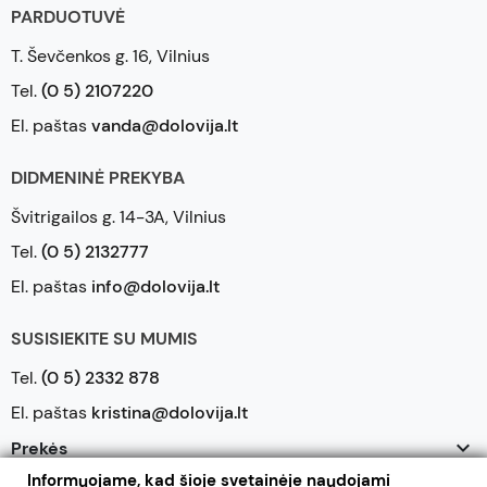
PARDUOTUVĖ
T. Ševčenkos g. 16, Vilnius
Tel.
(0 5) 2107220
El. paštas
vanda@dolovija.lt
DIDMENINĖ PREKYBA
Švitrigailos g. 14-3A, Vilnius
Tel.
(0 5) 2132777
El. paštas
info@dolovija.lt
SUSISIEKITE SU MUMIS
Tel.
(0 5) 2332 878
El. paštas
kristina@dolovija.lt

Prekės
Informuojame, kad šioje svetainėje naudojami