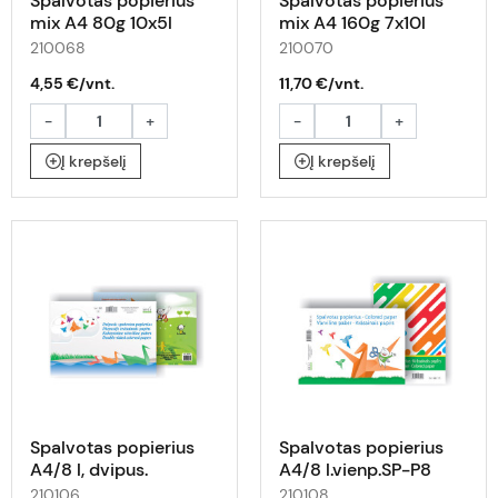
Spalvotas popierius
Spalvotas popierius
mix A4 80g 10x5l
mix A4 160g 7x10l
pastel.
ryšk.
210068
210070
4,55 €/vnt.
11,70 €/vnt.
-
+
-
+
Į krepšelį
Į krepšelį
Spalvotas popierius
Spalvotas popierius
A4/8 l, dvipus.
A4/8 l.vienp.SP-P8
210106
210108