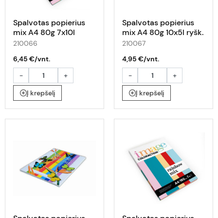
Spalvotas popierius
Spalvotas popierius
mix A4 80g 7x10l
mix A4 80g 10x5l ryšk.
pastel.
210066
210067
6,45 €/vnt.
4,95 €/vnt.
-
+
-
+
Į krepšelį
Į krepšelį