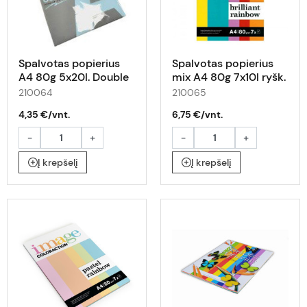
Spalvotas popierius
Spalvotas popierius
A4 80g 5x20l. Double
mix A4 80g 7x10l ryšk.
A past.sp.
210064
210065
4,35 €/vnt.
6,75 €/vnt.
-
+
-
+
Į krepšelį
Į krepšelį