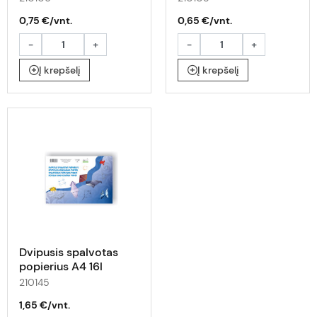
0,75 €/vnt.
0,65 €/vnt.
-
+
-
+
Į krepšelį
Į krepšelį
Dvipusis spalvotas
popierius A4 16l
210145
1,65 €/vnt.