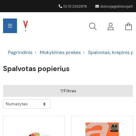
(0 5) 2332878
dolovija@dolovija.lt
Pagrindinis
Mokyklinės prekės
Spalvotas, krepinis p
Spalvotas popierius
Filtras