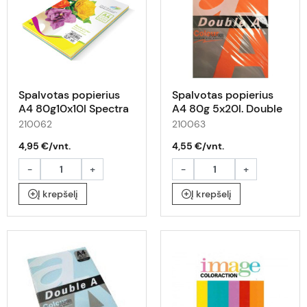
Spalvotas popierius
Spalvotas popierius
A4 80g10x10l Spectra
A4 80g 5x20l. Double
A ryškios sp.
210062
210063
4,95 €/vnt.
4,55 €/vnt.
-
+
-
+
Į krepšelį
Į krepšelį