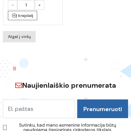
-
+
Į krepšelį
Atgal į viršų
Naujienlaiškio prenumerata
Sutinku, kad mano asmeninė informacija būtų
naudojama tiesioginės rinkodaros tikslais