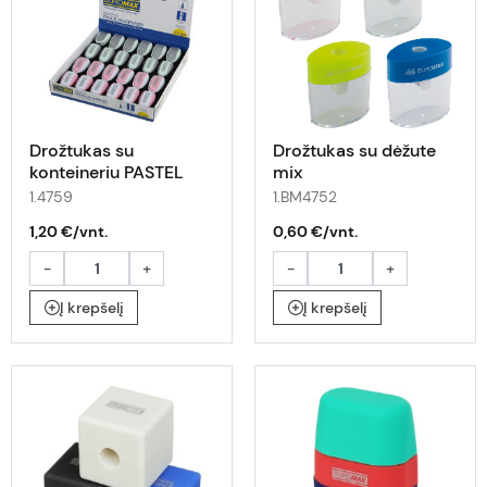
Drožtukas su
Drožtukas su dėžute
konteineriu PASTEL
mix
mix
1.4759
1.BM4752
1,20 €/vnt.
0,60 €/vnt.
-
+
-
+
Į krepšelį
Į krepšelį