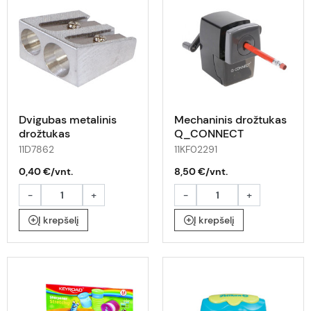
Dvigubas metalinis
Mechaninis drožtukas
drožtukas
Q_CONNECT
11D7862
11KF02291
0,40 €/vnt.
8,50 €/vnt.
-
+
-
+
Į krepšelį
Į krepšelį