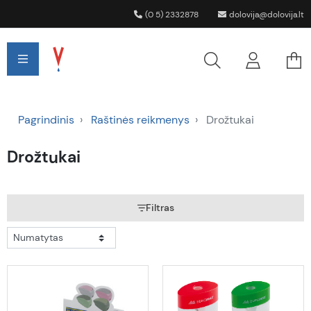
(0 5) 2332878
dolovija@dolovija.lt
Pagrindinis
Raštinės reikmenys
Drožtukai
Drožtukai
Filtras