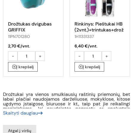
Drožtukas dvigubas
Rinkinys: Pieštukai HB
GRIFFIX
(2vnt.)+trintukas+drož
tukas
11PN701280
1H11331337
2,70 €/vnt.
6,40 €/vnt.
-
+
-
+
Į krepšelį
Į krepšelį
Drožtukai yra vienos smulkiausių raštinių priemonių, bet
labai plačiai naudojamos darželiuose, mokyklose, kitose
ugdymo įstaigose, biuruose ir kt., taip pat jie reikalingi
menininkams. Jei naudojatės paprastu ar spalvotais
Skaityti daugiau
pieštukais, tai be drožtuko neišsiversite. Drožtukų kaina
rinkoje gana įvairi, nes ją suponuoja priemonės
funkcionalumas, medžiagos. Kartais pasitaiko, kad
pieštukų nepavyksta nudrožti gerai – tai suponuoja
Atgal į viršų
drožtuko kokybė. Jei Jums reikalingi puikūs drožtukai,