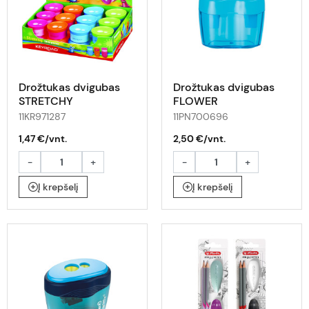
Drožtukas dvigubas
Drožtukas dvigubas
STRETCHY
FLOWER
11KR971287
11PN700696
1,47 €/vnt.
2,50 €/vnt.
-
+
-
+
Į krepšelį
Į krepšelį