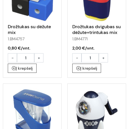
Drožtukas su dėžute
Drožtukas dvigubas su
mix
dėžute+trintukas mix
1.BM4757
1.BM4771
0,80 €/vnt.
2,00 €/vnt.
-
+
-
+
Į krepšelį
Į krepšelį