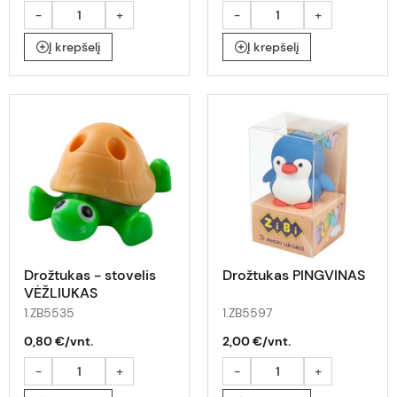
-
+
-
+
Į krepšelį
Į krepšelį
Drožtukas - stovelis
Drožtukas PINGVINAS
VĖŽLIUKAS
1.ZB5535
1.ZB5597
0,80 €/vnt.
2,00 €/vnt.
-
+
-
+