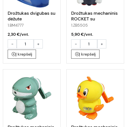
Drožtukas dvigubas su
Drožtukas mechaninis
dėžute
ROCKET su
konteineriu
1.BM4777
1.ZB5505
2,30 €/vnt.
5,90 €/vnt.
-
+
-
+
Į krepšelį
Į krepšelį