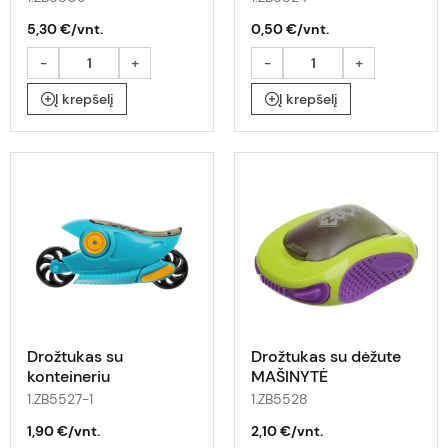
5,30 €/vnt.
0,50 €/vnt.
-
+
-
+
Į krepšelį
Į krepšelį
Drožtukas su
Drožtukas su dėžute
konteineriu
MAŠINYTĖ
MOTORCYCLE
1.ZB5527-1
1.ZB5528
1,90 €/vnt.
2,10 €/vnt.