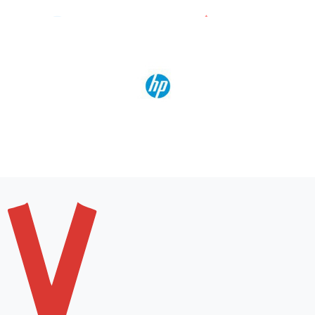
mechaninius drožtukus.
Drožtukai internetu
Nepavyksta gerai nudrožti pieštukų? Drožiant priemonė
stringa, nulaužia pieštuką? Tuomet verta pasirūpinti
kokybišku pieštukų drožtuku, kokį išsirinksite mūsų el.
parduotuvėje. Pirkti internetu labai patogu ir naudinga
laiko taupymo požiūriu. Pasirūpinkite drožtukais sau,
kolegoms, mokiniams, visam kolektyvui. Kai taikoma akcija,
puikią priemonę įsigysite dar pigiau.
Kur įsigyti kokybiškų drožtukų?
Jei aktualūs aukštos kokybės drožtukai ar jų rinkinys gera
kaina, laukiame Jūsų „Dolovijos“ parduotuvėje, kurią rasite
Vilniuje. Čia – labai platus drožtukų ir kitų kanceliarinių
priemonių pasirinkimas, patrauklios kainos, profesionalus
ir dėmesingas aptarnavimas. Neabejojame, jog išsirinksite
Jūsų poreikius atitinkančias prekes. Jei gyvenate ne
Vilniuje ir neturite galimybės atvykti, apsilankykite mūsų
el. parduotuvėje ir pirkite sparčiai bei labai patogiai.