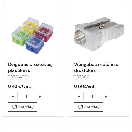
Dvigubas drožtukas,
Viengubas metalinis
plastikinis
drožtukas
11D7814001
11D7860
0,40 €/vnt.
0,19 €/vnt.
-
+
-
+
Į krepšelį
Į krepšelį