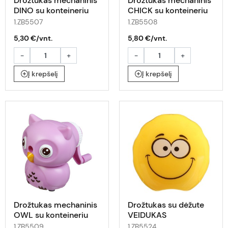
Drožtukas mechaninis
Drožtukas mechaninis
DINO su konteineriu
CHICK su konteineriu
1.ZB5507
1.ZB5508
5,30 €/vnt.
5,80 €/vnt.
-
+
-
+
Į krepšelį
Į krepšelį
Drožtukas mechaninis
Drožtukas su dėžute
OWL su konteineriu
VEIDUKAS
1.ZB5509
1.ZB5524