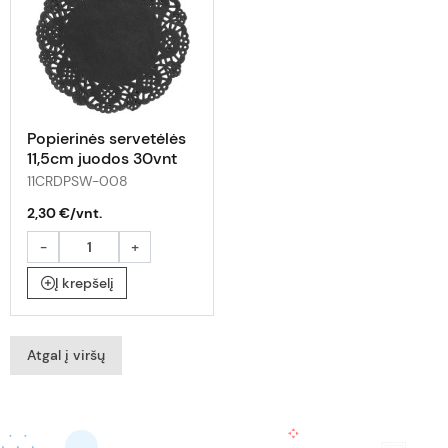
Popierinės servetėlės
11,5cm juodos 30vnt
11CRDPSW-008
2,30 €/vnt.
-
+
Į krepšelį
Atgal į viršų