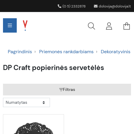
(0 5) 2332878
dolovija@dolovija.lt
Pagrindinis
Priemonės rankdarbiams
Dekoratyvinis p
DP Craft popierinės servetėlės
Filtras