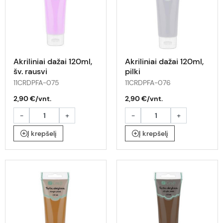
Akriliniai dažai 120ml,
Akriliniai dažai 120ml,
šv. rausvi
pilki
11CRDPFA-075
11CRDPFA-076
2,90 €/vnt.
2,90 €/vnt.
-
+
-
+
Į krepšelį
Į krepšelį