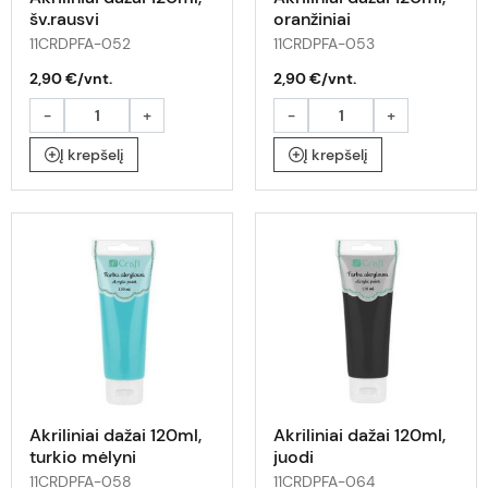
šv.rausvi
oranžiniai
11CRDPFA-052
11CRDPFA-053
2,90 €/vnt.
2,90 €/vnt.
-
+
-
+
Į krepšelį
Į krepšelį
Akriliniai dažai 120ml,
Akriliniai dažai 120ml,
turkio mėlyni
juodi
11CRDPFA-058
11CRDPFA-064