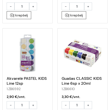
-
+
-
+
Į krepšelį
Į krepšelį
Akvarelė PASTEL KIDS
Guašas CLASSIC KIDS
Line 12sp
Line 6sp x 20ml
1.ZB6592
1.ZB6610
2,90 €/vnt.
3,30 €/vnt.
-
+
-
+