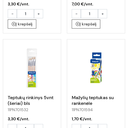
3,30 €/vnt.
7,00 €/vnt.
-
+
-
+
Į krepšelį
Į krepšelį
Teptukų rinkinys 5vnt
Mažylių teptukas su
(šeriai) bls
rankenėle
11PN701532
11PN701594
3,30 €/vnt.
1,70 €/vnt.