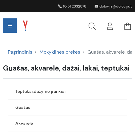
(0 5) 2332878
dolovija@dolovija.lt
Pagrindinis
Mokyklinės prekės
Guašas, akvarelė, daža
Guašas, akvarelė, dažai, lakai, teptukai
Teptukai,dažymo įrankiai
Guašas
Akvarelė