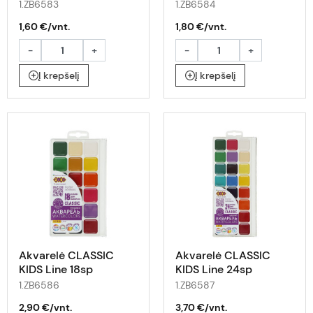
1.ZB6583
1.ZB6584
1,60 €/vnt.
1,80 €/vnt.
-
+
-
+
Į krepšelį
Į krepšelį
Akvarelė CLASSIC
Akvarelė CLASSIC
KIDS Line 18sp
KIDS Line 24sp
1.ZB6586
1.ZB6587
2,90 €/vnt.
3,70 €/vnt.