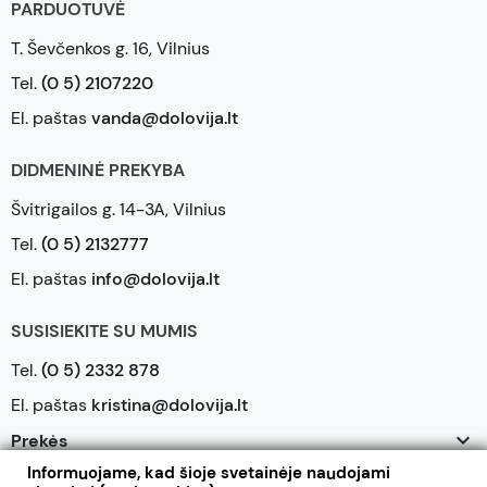
PARDUOTUVĖ
T. Ševčenkos g. 16, Vilnius
Tel.
(0 5) 2107220
El. paštas
vanda@dolovija.lt
DIDMENINĖ PREKYBA
Švitrigailos g. 14-3A, Vilnius
Tel.
(0 5) 2132777
El. paštas
info@dolovija.lt
SUSISIEKITE SU MUMIS
Tel.
(0 5) 2332 878
El. paštas
kristina@dolovija.lt

Prekės
Informuojame, kad šioje svetainėje naudojami

Mūsų įmonė