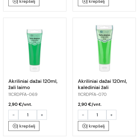
Į krepšelį
Į krepšelį
Akriliniai dažai 120ml,
Akriliniai dažai 120ml,
žali laimo
kalėdiniai žali
11CRDPFA-069
11CRDPFA-070
2,90 €/vnt.
2,90 €/vnt.
-
+
-
+
Į krepšelį
Į krepšelį