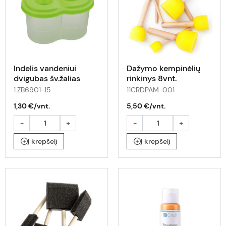
Indelis vandeniui
Dažymo kempinėlių
dvigubas šv.žalias
rinkinys 8vnt.
1.ZB6901-15
11CRDPAM-001
1,30 €/vnt.
5,50 €/vnt.
-
+
-
+
Į krepšelį
Į krepšelį