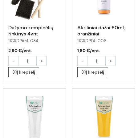
Dažymo kempinėlių
Akriliniai dažai 60ml,
rinkinys 4vnt
oranžiniai
11CRDPAM-034
11CRDPFA-006
2,90 €/vnt.
1,80 €/vnt.
-
+
-
+
Į krepšelį
Į krepšelį