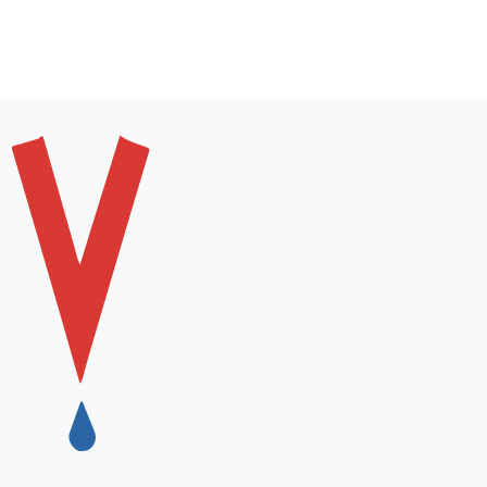
palikti darbo vietos, kelti kojos iš namų, nes pirkti galite
bet kuriuo patogiu metu iš Jums tinkamiausios vietos.
Mūsų asortimentas prieinamas kad ir kur bebūtumėte!
Kur įsigyti geros akvarelės, guašo, dažų bei
lako ir teptukų mokyklai?
Jei reikia naujo guašo, geros akvarelės, kokybiškų akrilinių
dažų ar tiesiog prisireikė patikimo teptuko, užsukite į
Ševčenkos gatvėje įsikūrusią „Dolovijos“ parduotuvę. Čia
laukia ne tik piešimui, tapybai skirta produkcija, bet ir kitos
mokyklinės prekės pradinukams ar vyresnių klasių
mokiniams labai gera kaina.