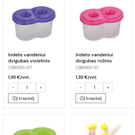
Indelis vandeniui
Indelis vandeniui
dvigubas violetinis
dvigubas rožinis
1.ZB6901-07
1.ZB6901-10
1,30 €/vnt.
1,30 €/vnt.
-
+
-
+
Į krepšelį
Į krepšelį