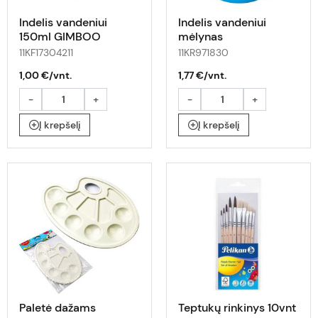
Indelis vandeniui
Indelis vandeniui
150ml GIMBOO
mėlynas
11KF17304211
11KR971830
1,00 €/vnt.
1,77 €/vnt.
-
+
-
+
Į krepšelį
Į krepšelį
Paletė dažams
Teptukų rinkinys 10vnt