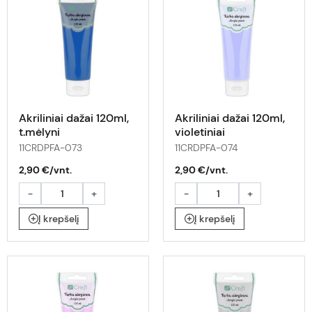
Akriliniai dažai 120ml,
Akriliniai dažai 120ml,
t.mėlyni
violetiniai
11CRDPFA-073
11CRDPFA-074
2,90 €/vnt.
2,90 €/vnt.
-
+
-
+
Į krepšelį
Į krepšelį