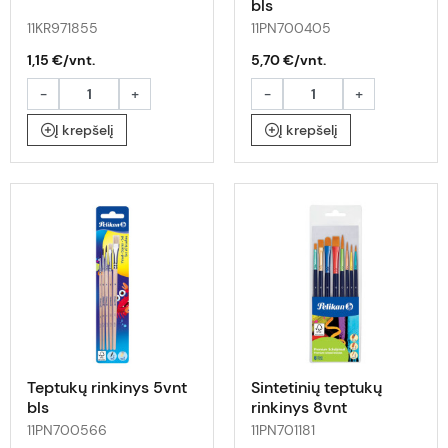
bls
11KR971855
11PN700405
1,15 €/vnt.
5,70 €/vnt.
-
+
-
+
Į krepšelį
Į krepšelį
Teptukų rinkinys 5vnt
Sintetinių teptukų
bls
rinkinys 8vnt
11PN700566
11PN701181