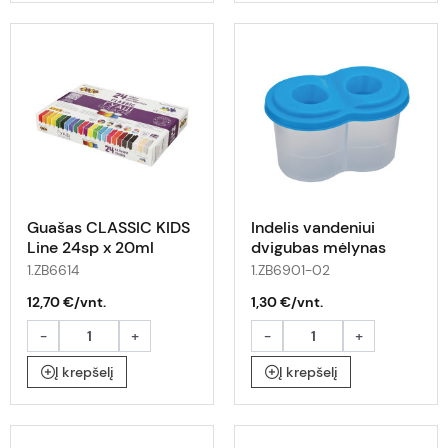
Guašas CLASSIC KIDS
Indelis vandeniui
Line 24sp x 20ml
dvigubas mėlynas
1.ZB6614
1.ZB6901-02
12,70 €/vnt.
1,30 €/vnt.
-
+
-
+
Į krepšelį
Į krepšelį