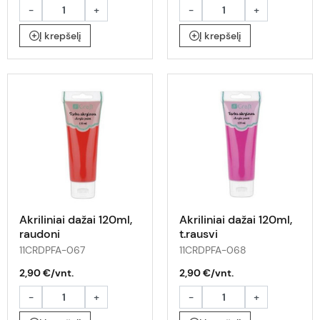
-
+
-
+
Į krepšelį
Į krepšelį
Akriliniai dažai 120ml,
Akriliniai dažai 120ml,
raudoni
t.rausvi
11CRDPFA-067
11CRDPFA-068
2,90 €/vnt.
2,90 €/vnt.
-
+
-
+