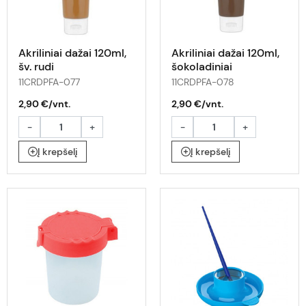
Akriliniai dažai 120ml,
Akriliniai dažai 120ml,
šv. rudi
šokoladiniai
11CRDPFA-077
11CRDPFA-078
2,90 €/vnt.
2,90 €/vnt.
-
+
-
+
Į krepšelį
Į krepšelį