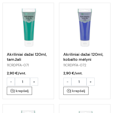
Akriliniai dažai 120ml,
Akriliniai dažai 120ml,
tam.žali
kobalto mėlyni
11CRDPFA-071
11CRDPFA-072
2,90 €/vnt.
2,90 €/vnt.
-
+
-
+
Į krepšelį
Į krepšelį