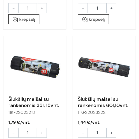
-
+
-
+
Į krepšelį
Į krepšelį
Šiukšlių maišai su
Šiukšlių maišai su
rankenomis 35l, 15vnt.
rankenomis 60l,10vnt.
11KF22023218
11KF22023222
1,79 €/vnt.
1,44 €/vnt.
-
+
-
+