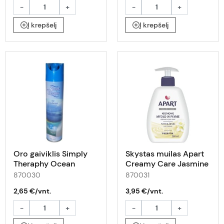
-
+
-
+
Į krepšelį
Į krepšelį
Oro gaiviklis Simply
Skystas muilas Apart
Theraphy Ocean
Creamy Care Jasmine
300ml
Secret 500 ml
870030
870031
2,65 €/vnt.
3,95 €/vnt.
-
+
-
+