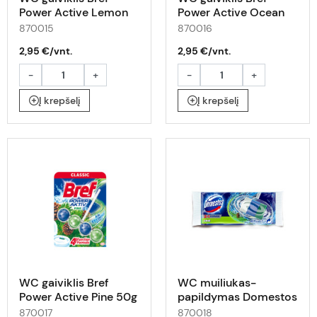
Power Active Lemon
Power Active Ocean
50g
50g
870015
870016
2,95 €/vnt.
2,95 €/vnt.
-
+
-
+
Į krepšelį
Į krepšelį
WC gaiviklis Bref
WC muiliukas-
Power Active Pine 50g
papildymas Domestos
3in1 Power Pine 40g
870017
870018