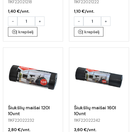
11KF22021218
11KF22021222
1,40 €/vnt.
1,10 €/vnt.
-
+
-
+
Į krepšelį
Į krepšelį
Šiukšlių maišai 120l
Šiukšlių maišai 160l
10vnt
10vnt
11KF22022232
11KF22022242
2,80 €/vnt.
3,60 €/vnt.