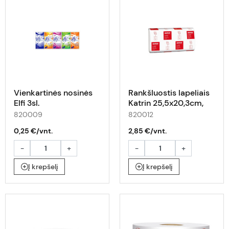
Vienkartinės nosinės
Rankšluostis lapeliais
Elfi 3sl.
Katrin 25,5x20,3cm,
2sl.,140lap.
820009
820012
0,25 €/vnt.
2,85 €/vnt.
-
+
-
+
Į krepšelį
Į krepšelį