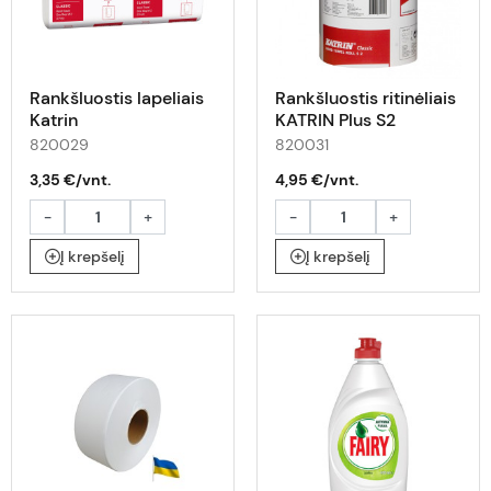
Rankšluostis lapeliais
Rankšluostis ritinėliais
Katrin
KATRIN Plus S2
25x23,5cm.,2sl.,144lap.
3389K(12),97494
820029
820031
3,35 €/vnt.
4,95 €/vnt.
-
+
-
+
Į krepšelį
Į krepšelį