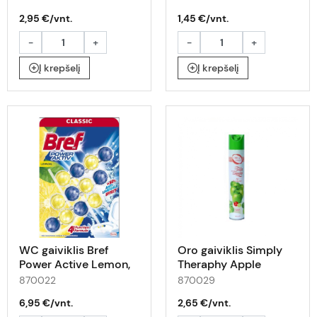
2,95 €/vnt.
1,45 €/vnt.
-
+
-
+
Į krepšelį
Į krepšelį
WC gaiviklis Bref
Oro gaiviklis Simply
Power Active Lemon,
Theraphy Apple
3x50g
300ml
870022
870029
6,95 €/vnt.
2,65 €/vnt.