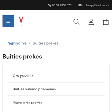
(0 5) 2332878
dolovija@dolovija.lt
Pagrindinis
Buities prekės
Buities prekės
Oro gaivikliai
Buities valymo priemonės
Higieninės prekės