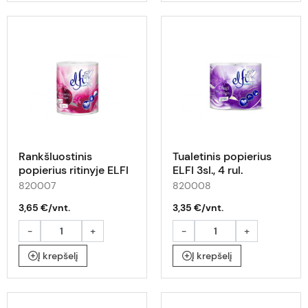
Rankšluostinis
Tualetinis popierius
popierius ritinyje ELFI
ELFI 3sl., 4 rul.
300l, 60m
820007
820008
3,65 €/vnt.
3,35 €/vnt.
-
+
-
+
Į krepšelį
Į krepšelį