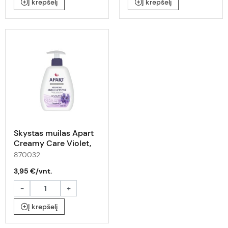
Į krepšelį
Į krepšelį
Skystas muilas Apart
Creamy Care Violet,
500 ml
870032
3,95 €/vnt.
-
+
Į krepšelį