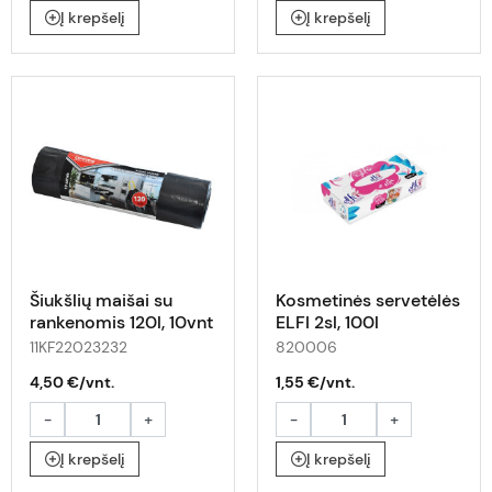
Į krepšelį
Į krepšelį
Šiukšlių maišai su
Kosmetinės servetėlės
rankenomis 120l, 10vnt
ELFI 2sl, 100l
11KF22023232
820006
4,50 €/vnt.
1,55 €/vnt.
-
+
-
+
Į krepšelį
Į krepšelį