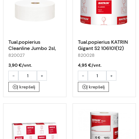
Tual.popierius
Tual.popierius KATRIN
Cleanline Jumbo 2sl,
Gigant S2 106101(12)
150m(12)
820027
820028
3,90 €/vnt.
4,95 €/vnt.
-
+
-
+
Į krepšelį
Į krepšelį