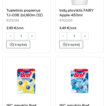
Tualetinis popierius
Indų ploviklis FAIRY
TJ-038 2sl,160m (12)
Apple 450ml
820034
870009
2,95 €/vnt.
3,45 €/vnt.
-
+
-
+
Į krepšelį
Į krepšelį
WC gaiviklis Bref
WC gaiviklis Bref