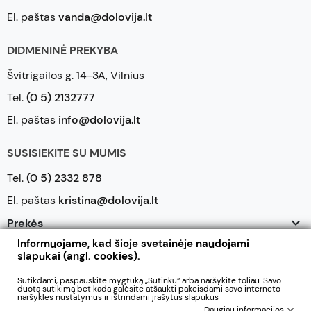
El. paštas
vanda@dolovija.lt
DIDMENINĖ PREKYBA
Švitrigailos g. 14-3A, Vilnius
Tel.
(0 5) 2132777
El. paštas
info@dolovija.lt
SUSISIEKITE SU MUMIS
Tel.
(0 5) 2332 878
El. paštas
kristina@dolovija.lt

Prekės
Informuojame, kad šioje svetainėje naudojami

Mūsų įmonė
slapukai (angl. cookies).

Jūsų paskyra
Sutikdami, paspauskite mygtuką „Sutinku“ arba naršykite toliau. Savo
duotą sutikimą bet kada galėsite atšaukti pakeisdami savo interneto
naršyklės nustatymus ir ištrindami įrašytus slapukus
Daugiau informacijos