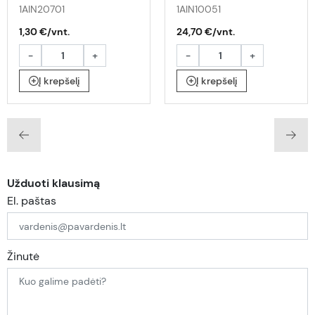
1AIN20701
1AIN10051
1,30 €/vnt.
24,70 €/vnt.
-
+
-
+
Į krepšelį
Į krepšelį
Užduoti klausimą
El. paštas
Žinutė