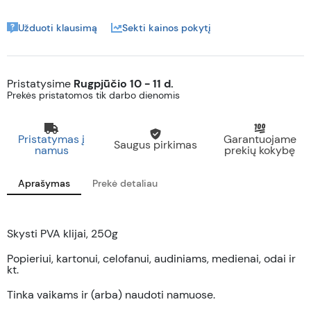
Užduoti klausimą
Sekti kainos pokytį
Pristatysime
Rugpjūčio 10 - 11 d.
Prekės pristatomos tik darbo dienomis
Pristatymas į
Garantuojame
Saugus pirkimas
namus
prekių kokybę
Aprašymas
Prekė detaliau
Skysti PVA klijai, 250g
Popieriui, kartonui, celofanui, audiniams, medienai, odai ir
kt.
Tinka vaikams ir (arba) naudoti namuose.