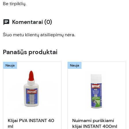
Be tirpiklių.
Komentarai (0)
chat
Šiuo metu klientų atsiliepimų nėra.
Panašūs produktai
Nauja
Nauja
Klijai PVA INSTANT 40
Nuimami purškiami
ml
klijai INSTANT 400ml