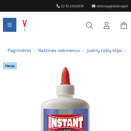
(0 5) 2332878
dolovija@dolovija.lt
Pagrindinis
Raštinės reikmenys
Įvairių rūšių klijai
Nauja