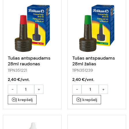
Tušas antspaudams
Tušas antspaudams
28ml raudonas
28ml žalias
11PN351221
11PN351239
2,40 €/vnt.
2,40 €/vnt.
-
+
-
+
Į krepšelį
Į krepšelį