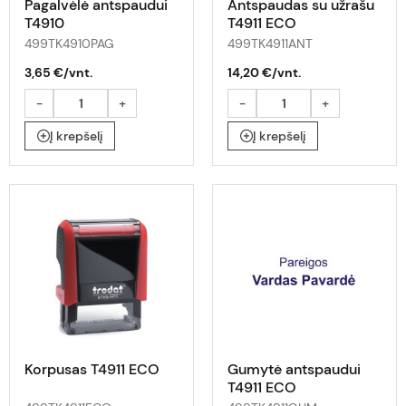
Pagalvėlė antspaudui
Antspaudas su užrašu
T4910
T4911 ECO
499TK4910PAG
499TK4911ANT
3,65 €/vnt.
14,20 €/vnt.
-
+
-
+
Į krepšelį
Į krepšelį
Korpusas T4911 ECO
Gumytė antspaudui
T4911 ECO