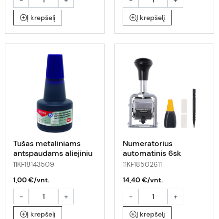
Į krepšelį
Į krepšelį
Tušas metaliniams
Numeratorius
antspaudams aliejiniu
automatinis 6sk
pagrindu 30ml
4,5mm OFFp
11KF18143509
11KF18502611
violetinis
1,00 €/vnt.
14,40 €/vnt.
-
+
-
+
Į krepšelį
Į krepšelį