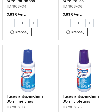
30ml raudonas
30ml žalias
11D7808-04
11D7808-06
0,83 €/vnt.
0,83 €/vnt.
-
+
-
+
Į krepšelį
Į krepšelį
Tušas antspaudams
Tušas antspaudams
30ml mėlynas
30ml violetinis
11D7808-10
11D7808-23