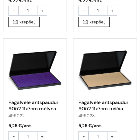
4,55 €/vnt.
4,55 €/vnt.
-
+
-
+
Į krepšelį
Į krepšelį
Pagalvėlė antspaudui
Pagalvėlė antspaudui
9052 11x7cm mėlyna
9052 11x7cm tuščia
499022
499023
5,25 €/vnt.
5,25 €/vnt.
-
+
-
+