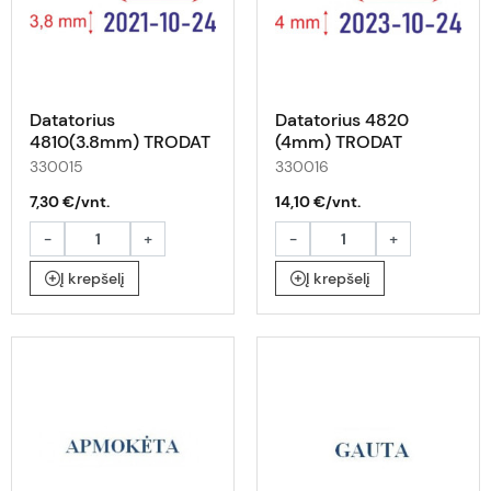
Datatorius
Datatorius 4820
4810(3.8mm) TRODAT
(4mm) TRODAT
ISO
330015
330016
7,30 €/vnt.
14,10 €/vnt.
-
+
-
+
Į krepšelį
Į krepšelį