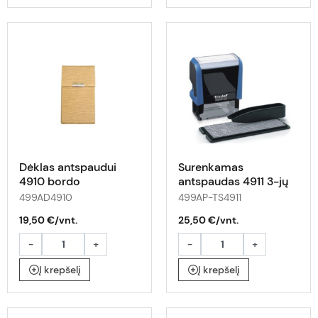
Dėklas antspaudui
Surenkamas
4910 bordo
antspaudas 4911 3-jų
eilučių
499AD4910
499AP-TS4911
19,50 €/vnt.
25,50 €/vnt.
-
+
-
+
Į krepšelį
Į krepšelį