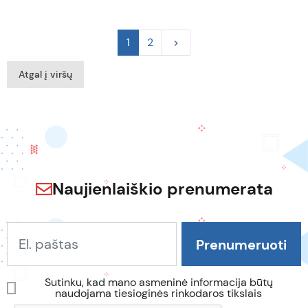
Tęsti
1
2
keyboard_arrow_right
Atgal į viršų
Naujienlaiškio prenumerata
Sutinku, kad mano asmeninė informacija būtų
naudojama tiesioginės rinkodaros tikslais