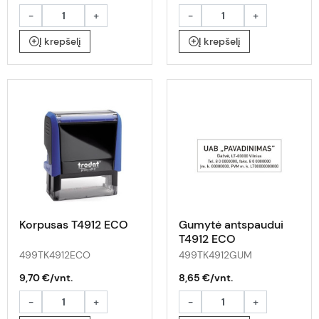
-
+
-
+
Į krepšelį
Į krepšelį
Korpusas T4912 ECO
Gumytė antspaudui
T4912 ECO
499TK4912ECO
499TK4912GUM
9,70 €/vnt.
8,65 €/vnt.
-
+
-
+