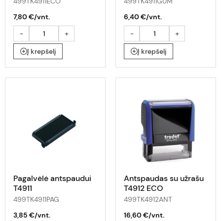
499TK4911ECO
499TK4911GUM
7,80 €/vnt.
6,40 €/vnt.
-
+
-
+
Į krepšelį
Į krepšelį
Pagalvėlė antspaudui
Antspaudas su užrašu
T4911
T4912 ECO
499TK4911PAG
499TK4912ANT
3,85 €/vnt.
16,60 €/vnt.