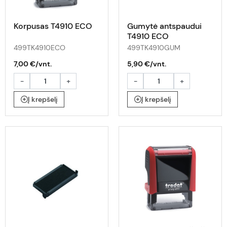
Korpusas T4910 ECO
Gumytė antspaudui
T4910 ECO
499TK4910ECO
499TK4910GUM
7,00 €/vnt.
5,90 €/vnt.
-
+
-
+
Į krepšelį
Į krepšelį