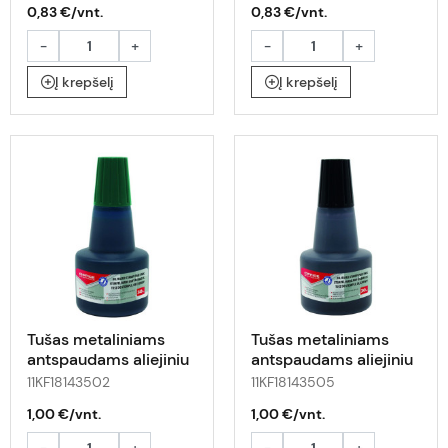
0,83 €/vnt.
0,83 €/vnt.
-
+
-
+
Į krepšelį
Į krepšelį
Tušas metaliniams
Tušas metaliniams
antspaudams aliejiniu
antspaudams aliejiniu
pagrindu 30ml žalias
pagrindu 30ml juodas
11KF18143502
11KF18143505
1,00 €/vnt.
1,00 €/vnt.
-
+
-
+