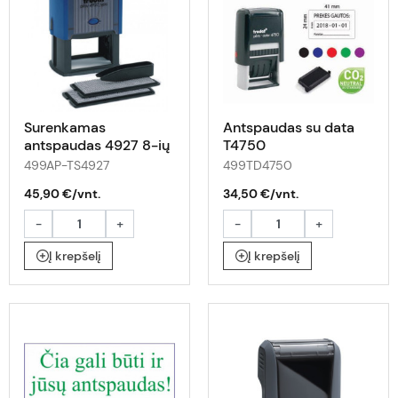
Surenkamas
Antspaudas su data
antspaudas 4927 8-ių
T4750
eilučių
499AP-TS4927
499TD4750
45,90 €/vnt.
34,50 €/vnt.
-
+
-
+
Į krepšelį
Į krepšelį