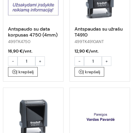
Antspaudo su data
Antspaudas su užrašu
korpusas 4750 (4mm)
T4910
499TK4750
499TK4910ANT
16,90 €/vnt.
12,90 €/vnt.
-
+
-
+
Į krepšelį
Į krepšelį