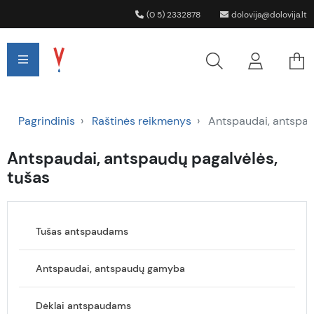
(0 5) 2332878
dolovija@dolovija.lt
Pagrindinis
Raštinės reikmenys
Antspaudai, antspau
Antspaudai, antspaudų pagalvėlės,
tušas
Tušas antspaudams
Antspaudai, antspaudų gamyba
Dėklai antspaudams