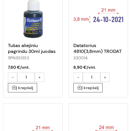
Tušas aliejiniu
Datatorius
pagrindu 30ml juodas
4810(3,8mm) TRODAT
MA
11PN351353
330014
7,60 €/vnt.
6,90 €/vnt.
-
+
-
+
Į krepšelį
Į krepšelį