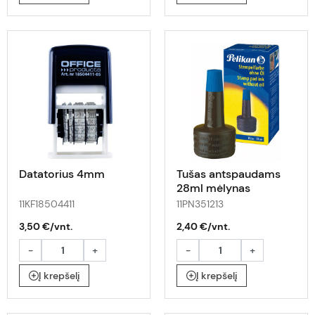
Datatorius 4mm
Tušas antspaudams
28ml mėlynas
11KF18504411
11PN351213
3,50 €/vnt.
2,40 €/vnt.
-
+
-
+
Į krepšelį
Į krepšelį