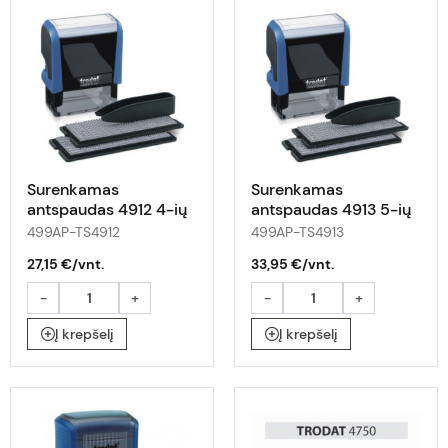
Surenkamas
Surenkamas
antspaudas 4912 4-ių
antspaudas 4913 5-ių
eilučių
eilučių
499AP-TS4912
499AP-TS4913
27,15 €/vnt.
33,95 €/vnt.
-
+
-
+
Į krepšelį
Į krepšelį