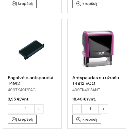
Į krepšelį
Į krepšelį
Pagalvėlė antspaudui
Antspaudas su užrašu
T4912
T4913 ECO
499TK4912PAG
499TK4913ANT
3,95 €/vnt.
18,40 €/vnt.
-
+
-
+
Į krepšelį
Į krepšelį