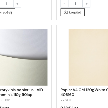
+
-
+
 krepšelį
Į krepšelį
ratyvinis popierius LAID
Popier.A4 CM 120g.White 
reminis 110g 50lap
408160
206903
221201
€/vnt.
0,39 €/vnt.