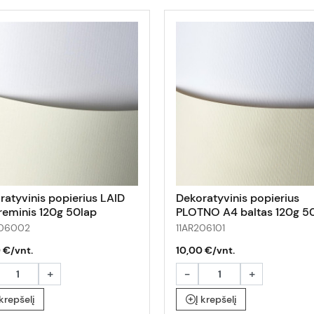
ratyvinis popierius LAID
Dekoratyvinis popierius
reminis 120g 50lap
PLOTNO A4 baltas 120g 5
206002
11AR206101
 €/vnt.
10,00 €/vnt.
+
-
+
 krepšelį
Į krepšelį