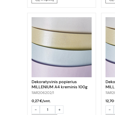
Dekoratyvinis popierius
Deko
MILLENIUM A4 kreminis 100g
MILL
1lap
100g
11AR206202/1
11AR
0,27 €/vnt.
12,70
-
+
-