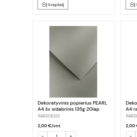
Į krepšelį
Į
Dekoratyvinis popierius PEARL
Deko
A4 šv sidabrinis 135g 20lap
A4 r
11AR206213
11AR2
2,00 €/vnt.
2,00 
-
+
-