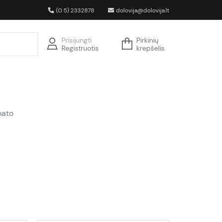
(0 5) 2332878
dolovija@dolovija.lt
Prisijungti
Pirkinių
Registruotis
krepšelis
mato