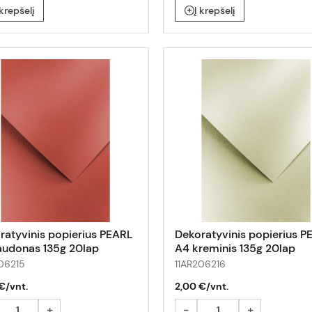
 krepšelį
Į krepšelį
ratyvinis popierius PEARL
Dekoratyvinis popierius P
audonas 135g 20lap
A4 kreminis 135g 20lap
06215
11AR206216
€/vnt.
2,00 €/vnt.
+
-
+