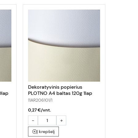
Dekoratyvinis popierius
0lap
PLOTNO A4 baltas 120g 1lap
11AR206101/1
0,27 €/vnt.
-
+
Į krepšelį