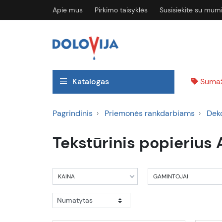
Apie mus
Pirkimo taisyklės
Susisiekite su mum
Katalogas
Sumaž
Pagrindinis
Priemonės rankdarbiams
Deko
Tekstūrinis popierius
KAINA
GAMINTOJAI