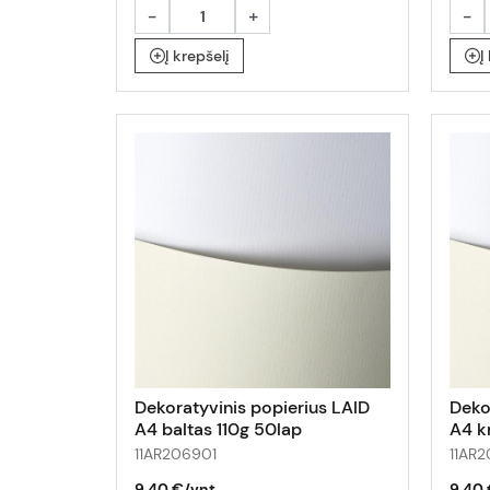
-
+
-
Į krepšelį
Į
Dekoratyvinis popierius LAID
Deko
A4 baltas 110g 50lap
A4 k
11AR206901
11AR
9,40 €/vnt.
9,40 