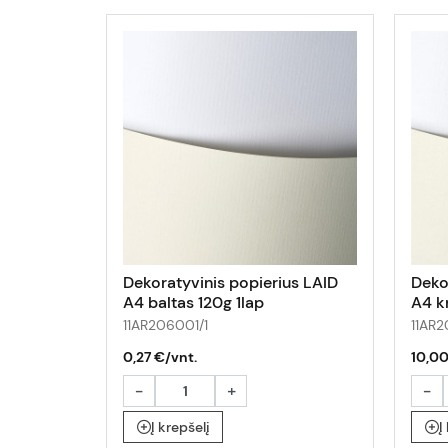
Dekoratyvinis popierius LAID
Deko
A4 baltas 120g 1lap
A4 k
11AR206001/1
11AR
0,27 €/vnt.
10,00
-
+
-
Į krepšelį
Į