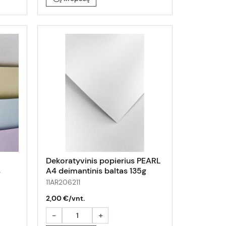
Dekoratyvinis popierius PEARL
s
A4 deimantinis baltas 135g
20lap
11AR206211
2,00 €/vnt.
-
+