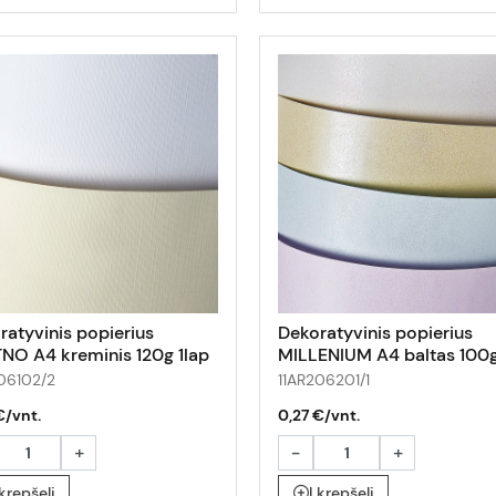
ratyvinis popierius
Dekoratyvinis popierius
NO A4 kreminis 120g 1lap
MILLENIUM A4 baltas 100g
06102/2
11AR206201/1
€/vnt.
0,27 €/vnt.
+
-
+
 krepšelį
Į krepšelį