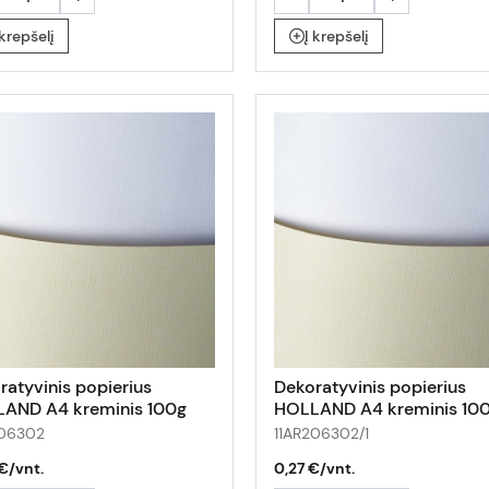
 krepšelį
Į krepšelį
ratyvinis popierius
Dekoratyvinis popierius
AND A4 kreminis 100g
HOLLAND A4 kreminis 10
p
1lap
206302
11AR206302/1
€/vnt.
0,27 €/vnt.