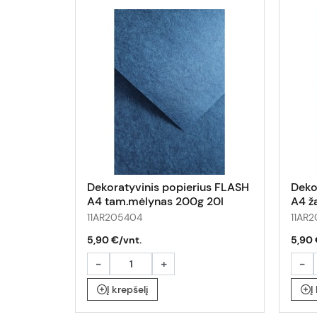
Dekoratyvinis popierius FLASH
Deko
A4 tam.mėlynas 200g 20l
A4 ž
11AR205404
11AR
5,90 €/vnt.
5,90 
-
+
-
Į krepšelį
Į