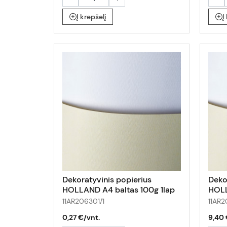
Į krepšelį
Į
Dekoratyvinis popierius
Deko
HOLLAND A4 baltas 100g 1lap
HOLL
50la
11AR206301/1
11AR
0,27 €/vnt.
9,40 