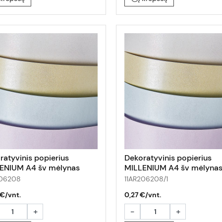
ratyvinis popierius
Dekoratyvinis popierius
ENIUM A4 šv mėlynas
MILLENIUM A4 šv mėlyna
 50lap
100g 1lap
206208
11AR206208/1
 €/vnt.
0,27 €/vnt.
+
-
+