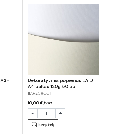
FLASH
Dekoratyvinis popierius LAID
A4 baltas 120g 50lap
11AR206001
10,00 €/vnt.
-
+
Į krepšelį