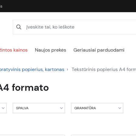
is
intos kainos
Naujos prekės
Geriausiai parduodami
ratyvinis popierius, kartonas
Tekstūrinis popierius A4 for
 A4 formato
SPALVA
GRAMATŪRA