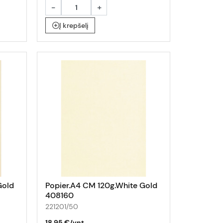
-
+
Į krepšelį
Gold
Popier.A4 CM 120g.White Gold
408160
221201/50
18,95 €/vnt.