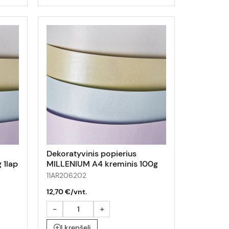
Dekoratyvinis popierius
 1lap
MILLENIUM A4 kreminis 100g
50lap
11AR206202
12,70 €/vnt.
-
+
Į krepšelį