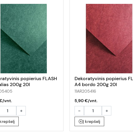
ratyvinis popierius FLASH
Dekoratyvinis popierius 
alias 200g 20l
A4 bordo 200g 20l
205405
11AR205416
€/vnt.
5,90 €/vnt.
+
-
+
 krepšelį
Į krepšelį