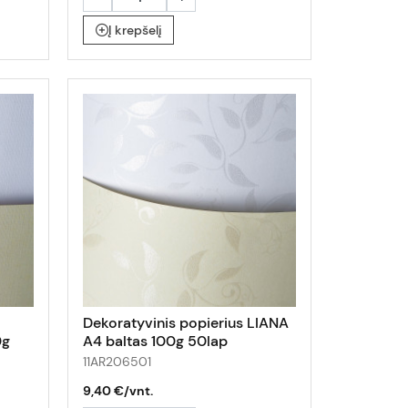
Į krepšelį
Dekoratyvinis popierius LIANA
0g
A4 baltas 100g 50lap
11AR206501
9,40 €/vnt.