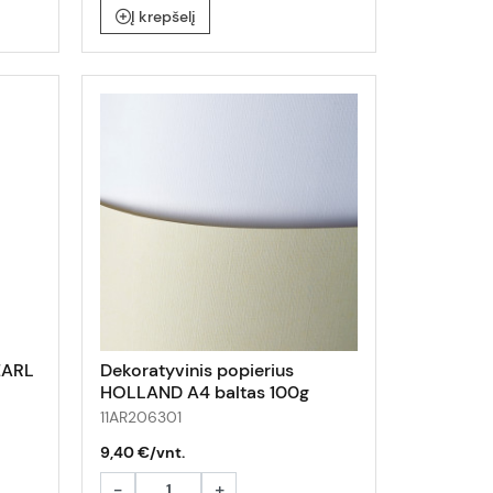
Į krepšelį
EARL
Dekoratyvinis popierius
HOLLAND A4 baltas 100g
50lap
11AR206301
9,40 €/vnt.
-
+