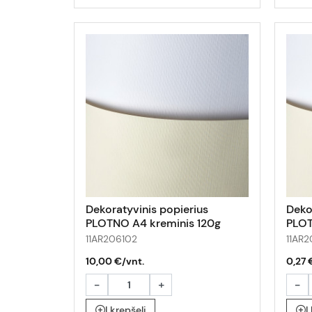
Dekoratyvinis popierius
Deko
PLOTNO A4 kreminis 120g
PLOT
50lap
11AR206102
11AR2
10,00 €/vnt.
0,27 
-
+
-
Į krepšelį
Į