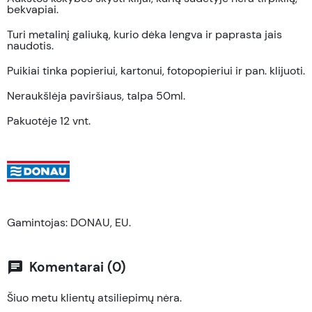
bekvapiai.
Turi metalinį galiuką, kurio dėka lengva ir paprasta jais
naudotis.
Puikiai tinka popieriui, kartonui, fotopopieriui ir pan. klijuoti.
Neraukšlėja paviršiaus, talpa 50ml.
Pakuotėje 12 vnt.
Gamintojas: DONAU, EU.
Komentarai (0)
chat
Šiuo metu klientų atsiliepimų nėra.