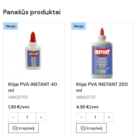
Panašūs produktai
Nauja
Nauja
Klijai PVA INSTANT 40
Klijai PVA INSTANT 250
ml
ml
1AIN20701
1AIN20721
1,30 €/vnt.
4,30 €/vnt.
-
+
-
+
Į krepšelį
Į krepšelį