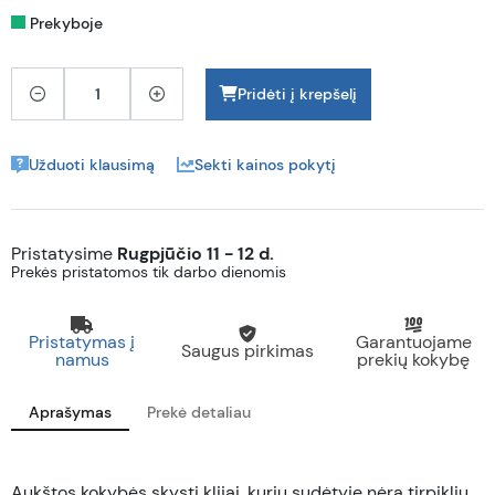
Prekyboje
Pridėti į krepšelį
Užduoti klausimą
Sekti kainos pokytį
Pristatysime
Rugpjūčio 11 - 12 d.
Prekės pristatomos tik darbo dienomis
Pristatymas į
Garantuojame
Saugus pirkimas
namus
prekių kokybę
Aprašymas
Prekė detaliau
Aukštos kokybės skysti klijai, kurių sudėtyje nėra tirpiklių,