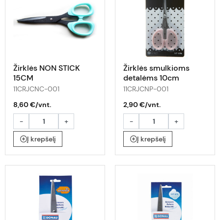
Žirklės NON STICK
Žirklės smulkioms
15CM
detalėms 10cm
11CRJCNC-001
11CRJCNP-001
8,60 €/vnt.
2,90 €/vnt.
-
+
-
+
Į krepšelį
Į krepšelį