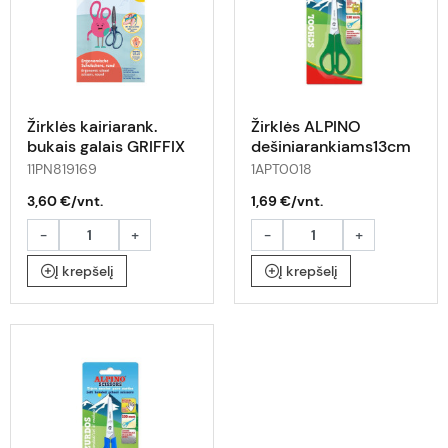
Žirklės kairiarank.
Žirklės ALPINO
bukais galais GRIFFIX
dešiniarankiams13cm
14cm mėta-tamsiai
blis
11PN819169
1APT0018
mėlynos
3,60 €/vnt.
1,69 €/vnt.
-
+
-
+
Į krepšelį
Į krepšelį