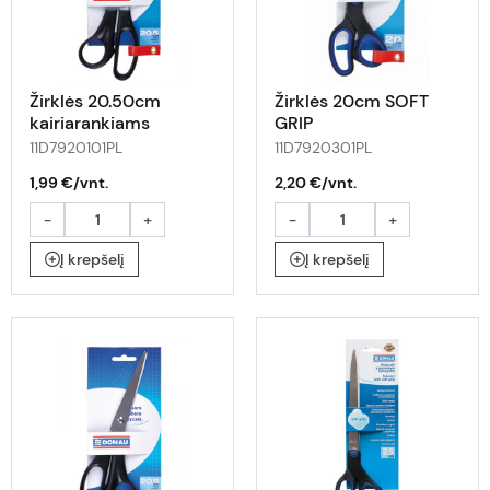
Žirklės 20.50cm
Žirklės 20cm SOFT
kairiarankiams
GRIP
11D7920101PL
11D7920301PL
1,99 €/vnt.
2,20 €/vnt.
-
+
-
+
Į krepšelį
Į krepšelį