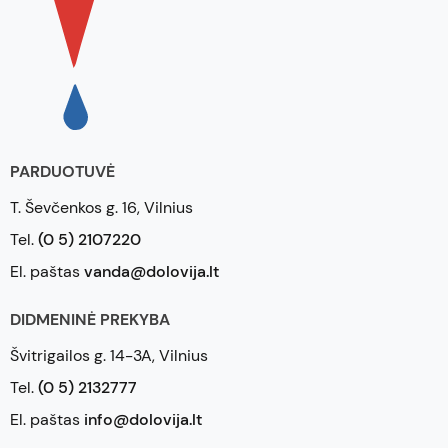
Kur įsigyti gerų žirklių vaikams ir
suaugusiems?
Reikalingos geros žirklės ofisui, mokyklai? Svarstote, kur
tokias įsigyti gera kaina? Tuomet laukiame Jūsų
„Dolovijoje“! Mus rasite Vilniuje, Ševčenkos gatvėje.
Kiekvienam pasiūlysime puikų pasirinkimą, dėmesingą
aptarnavimą, patarimus ir pagalbą renkantis.
PARDUOTUVĖ
Mūsų asortimente – ne tik žirklės vaikams ir suaugusiems,
T. Ševčenkos g. 16, Vilnius
bet ir kitos mokyklinės, kanceliarinės prekės.
Tel.
(0 5) 2107220
El. paštas
vanda@dolovija.lt
DIDMENINĖ PREKYBA
Švitrigailos g. 14-3A, Vilnius
Tel.
(0 5) 2132777
El. paštas
info@dolovija.lt