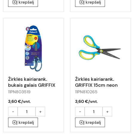
Į krepšelį
Į krepšelį
Žirklės kairiarank.
Žirklės kairiarank.
bukais galais GRIFFIX
GRIFFIX 15cm neon
14cm mėta-tamsiai
gelt.-melsvos
11PN803519
11PN810265
mėlynos
3,60 €/vnt.
3,60 €/vnt.
-
+
-
+
Į krepšelį
Į krepšelį