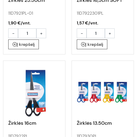
Žirklės 25.50cm
Žirklės 16,5cm SOFT
11D7921PL-01
11D7922301PL
1,90 €/vnt.
1,57 €/vnt.
-
+
-
+
Į krepšelį
Į krepšelį
Žirklės 16cm
Žirklės 13.50cm
11D7922PL
11D7930PL