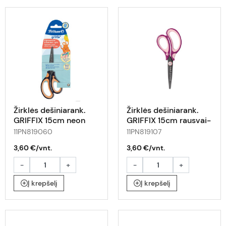
Žirklės dešiniarank.
Žirklės dešiniarank.
GRIFFIX 15cm neon
GRIFFIX 15cm rausvai-
oranž.-juodos
avietinės
11PN819060
11PN819107
3,60 €/vnt.
3,60 €/vnt.
-
+
-
+
Į krepšelį
Į krepšelį