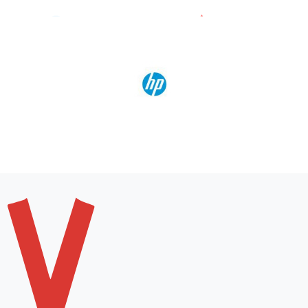
Kaip išsirinkti žirkles?
Nors didelis pasirinkimas yra puiku, bet neretą jis iš
pradžių suglumina, kadangi natūraliai kyla klausimas, kaip
išsirinkti tinkamiausias? Tad rekomenduojame pirmiausia
atsižvelgti į tai, kam žirklės bus skirtos: suaugusiam ar
vaikui. Jei vaikui, tai kokio amžiaus. Patiems mažiausiems
verta rinktis žirklutes su apsauga, bukais galais, jiems,
žinoma, patiks spalvotos žirklės.
Taip pat įvertinkite, ar žirklėmis besinaudojantis asmuo
yra kairiarankis, ar dešiniarankis, kadangi pagal šį kriterijų
žirklės taip pat klasifikuojamos. Galima rinktis universalias.
Išfiltravus asortimentą pagal aukščiau minėtus aspektus
galima atsižvelgti ir į dizainą bei kainą.
Kokybiškos žirklės internetu
Ieškote gražių, patvarių, puikiai kerpančių žirklių vaikui
mokyklai, darbeliams, o gal sau darbui, namams? Tuomet
ilgai nedvejokite ir rinkitės „Dolovijos“ asortimente –
puikus pasirinkimas, konkurencinga kaina, sklandus
pirkinių pristatymas. Perkant internetu Jums nereikės
gaišti laiko kelionei į fizines pardavimo vietas, leisti savo
brangaus laiko eismo spūstyse, tad pirkti internetu bus ir
greičiau, ir pigiau.