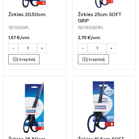
Žirklės 20.50cm
Žirklės 25cm SOFT
GRIP
11D7920PL
11D7921301PL
1,57 €/vnt.
2,70 €/vnt.
-
+
-
+
Į krepšelį
Į krepšelį