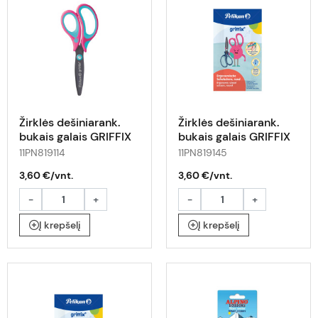
Žirklės dešiniarank.
Žirklės dešiniarank.
bukais galais GRIFFIX
bukais galais GRIFFIX
14cm turkio-rožinės
14cm mėta-tamsiai
11PN819114
11PN819145
mėlynos
3,60 €/vnt.
3,60 €/vnt.
-
+
-
+
Į krepšelį
Į krepšelį