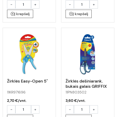
-
+
-
+
Į krepšelį
Į krepšelį
Žirklės Easy-Open 5"
Žirklės dešiniarank.
bukais galais GRIFFIX
14cm mėta-tamsiai
11KR971696
11PN803502
mėlynos
2,70 €/vnt.
3,60 €/vnt.
-
+
-
+