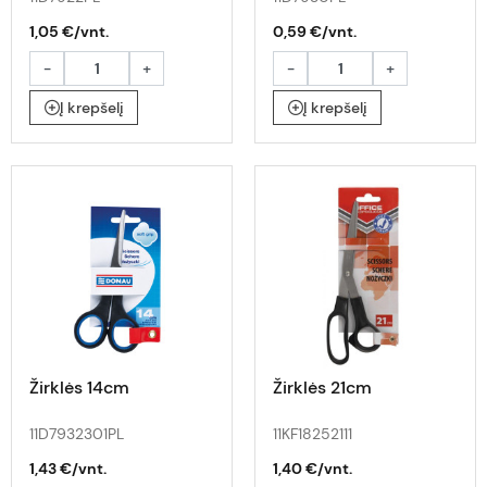
1,05 €/vnt.
0,59 €/vnt.
-
+
-
+
Į krepšelį
Į krepšelį
Žirklės 14cm
Žirklės 21cm
11D7932301PL
11KF18252111
1,43 €/vnt.
1,40 €/vnt.