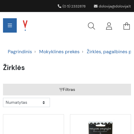
(0 5) 2332878
dolovija@dolovija.lt
Pagrindinis
Mokyklinės prekės
Žirklės, pagalbinės p
Žirklės
Filtras