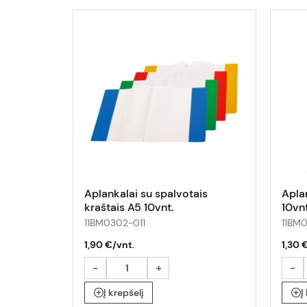
Aplankalai su spalvotais
Apla
kraštais A5 10vnt.
10vnt
11BM0302-011
11BM
1,90 €/vnt.
1,30 
-
+
-
Į krepšelį
Į