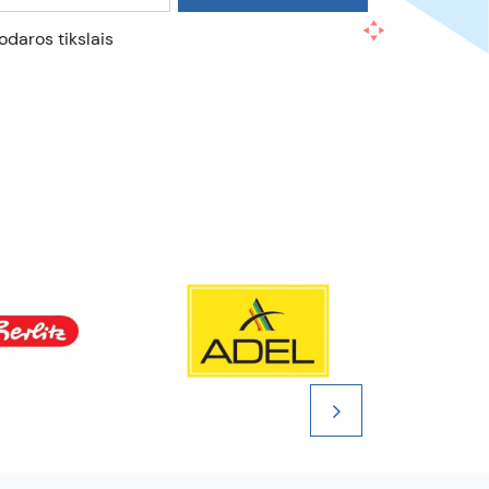
daros tikslais
 kt.? Kviečiame užsukti pas mus – „Dolovijos“
ntą, konkurencingas kainas ir pagalbą renkantis