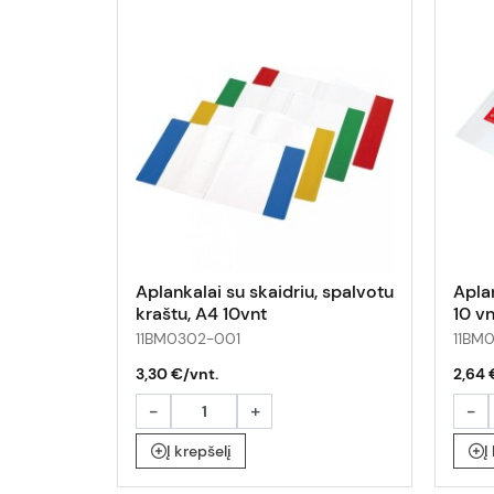
Aplankalai su skaidriu, spalvotu
Aplan
kraštu, A4 10vnt
10 vn
11BM0302-001
11BM
3,30 €/vnt.
2,64 
-
+
-
Į krepšelį
Į