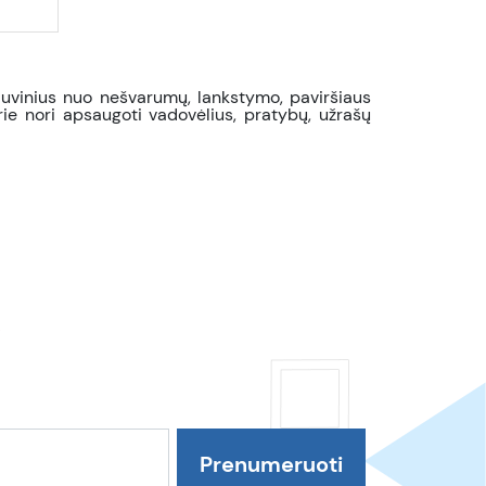
uvinius nuo nešvarumų, lankstymo, paviršiaus
ie nori apsaugoti vadovėlius, pratybų, užrašų
ąsiuviniams ir kt. Jų gamybai panaudota stora PP
, kai reikia skirtingų dydžių aplankalų – vienas
ngi ir dailūs.
otuves jų ieškoti? Siūlome pasinaudoti pirkimo
 sklandžiu pirkinio pristatymu.