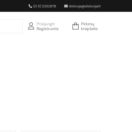
(0 5) 2332878
dolovija@dolovija.lt
Prisijungti
Pirkinių
Registruotis
krepšelis