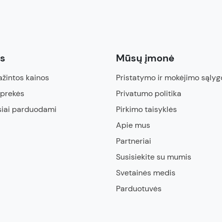
ės
Mūsų įmonė
žintos kainos
Pristatymo ir mokėjimo sąlyg
 prekės
Privatumo politika
siai parduodami
Pirkimo taisyklės
Apie mus
Partneriai
Susisiekite su mumis
Svetainės medis
Parduotuvės