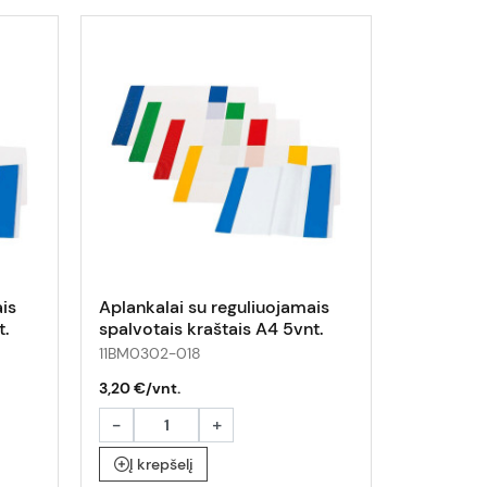
is
Aplankalai su reguliuojamais
t.
spalvotais kraštais A4 5vnt.
11BM0302-018
3,20 €/vnt.
-
+
Į krepšelį