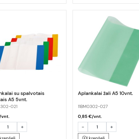
nkalai su spalvotais
Aplankalai žali A5 10vnt.
ais A5 5vnt.
0302-021
11BM0302-027
/vnt.
0,85 €/vnt.
+
-
+
 krepšelį
Į krepšelį