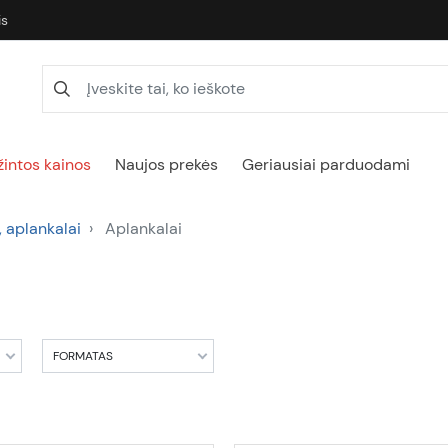
is
intos kainos
Naujos prekės
Geriausiai parduodami
, aplankalai
Aplankalai
FORMATAS