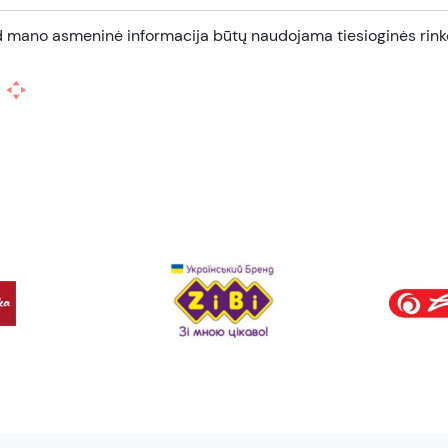
d mano asmeninė informacija būtų naudojama tiesioginės rinko
plankalus sąsiuviniams, vadovėliams, meniu, dokumentams ir
čius pateisinsiančius aplankalus. Garantuojame puikų asortime
ome užsisakyti internetu.