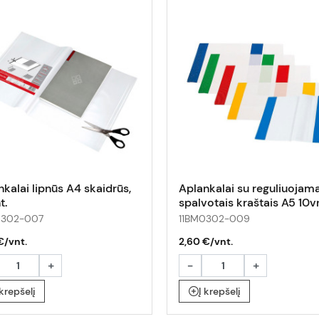
kalai lipnūs A4 skaidrūs,
Aplankalai su reguliuojama
t.
spalvotais kraštais A5 10vn
0302-007
11BM0302-009
€/vnt.
2,60 €/vnt.
+
-
+
 krepšelį
Į krepšelį