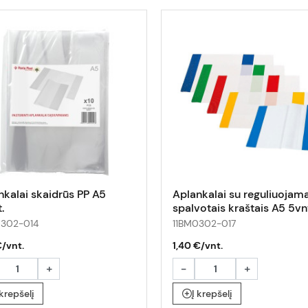
nkalai skaidrūs PP A5
Aplankalai su reguliuojama
.
spalvotais kraštais A5 5vn
0302-014
11BM0302-017
€/vnt.
1,40 €/vnt.
+
-
+
 krepšelį
Į krepšelį