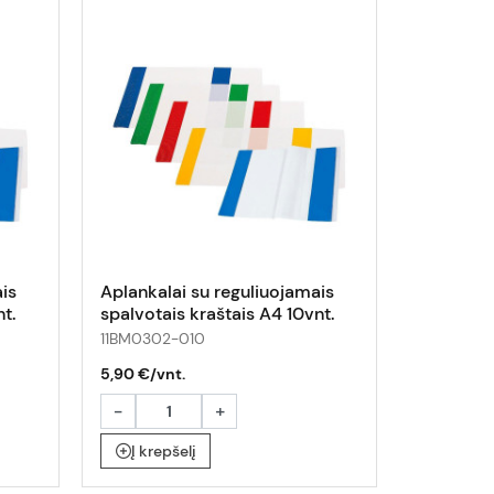
is
Aplankalai su reguliuojamais
t.
spalvotais kraštais A4 10vnt.
11BM0302-010
5,90 €/vnt.
-
+
Į krepšelį