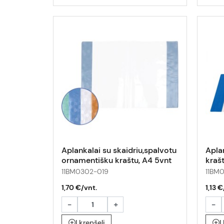
Aplankalai su skaidriu,spalvotu
Apla
ornamentišku kraštu, A4 5vnt
krašt
11BM0302-019
11BM
1,70 €/vnt.
1,13 €
-
+
-
Į krepšelį
Į