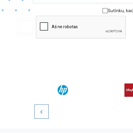
Sutinku, ka
Svarstote, kur gera kaina pirkti patvarius a
parduotuvėje Vilniuje tikrai išsirinkite lūkes
bei malonų aptarnavimą. Negalite atvykti? Siūl