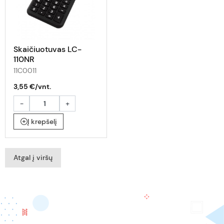
Skaičiuotuvas LC-
110NR
11C0011
3,55 €/vnt.
-
+
Į krepšelį
Atgal į viršų