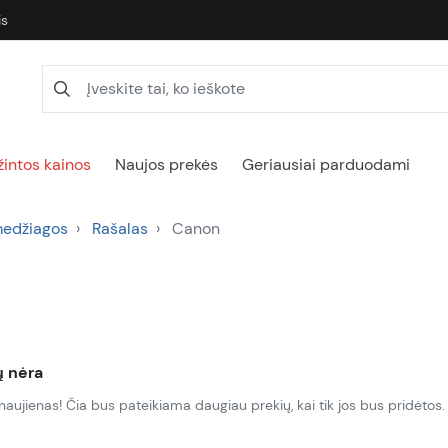
is
intos kainos
Naujos prekės
Geriausiai parduodami
medžiagos
Rašalas
Canon
ų nėra
naujienas! Čia bus pateikiama daugiau prekių, kai tik jos bus pridėtos.