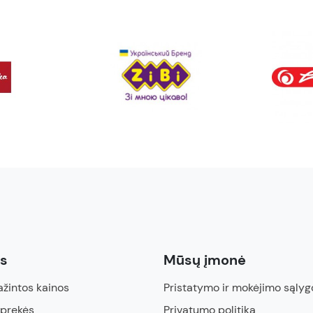
ės
Mūsų įmonė
žintos kainos
Pristatymo ir mokėjimo sąlyg
 prekės
Privatumo politika