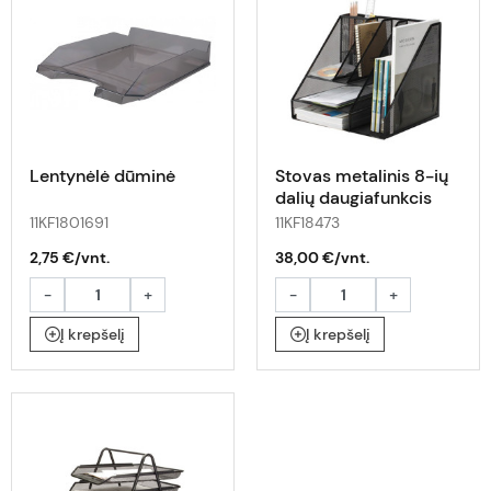
Lentynėlė dūminė
Stovas metalinis 8-ių
dalių daugiafunkcis
juodas
11KF1801691
11KF18473
2,75 €/vnt.
38,00 €/vnt.
-
+
-
+
Į krepšelį
Į krepšelį