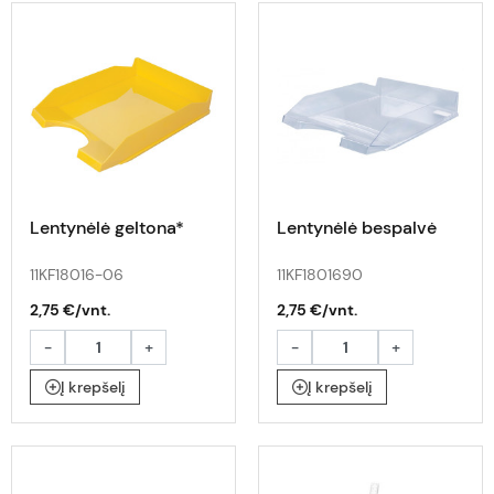
Lentynėlė geltona*
Lentynėlė bespalvė
11KF18016-06
11KF1801690
2,75 €/vnt.
2,75 €/vnt.
-
+
-
+
Į krepšelį
Į krepšelį