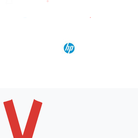
Bet kuris variantas bus puikus pasirinkimas, nes visos
lentynėlės dokumentams tvirtos ir kokybiškos.
· Turime ir nemažą spalvų paletę: juodos, melsvos, rausvos
ar kt. spalvų lentynėlės.
· Siūlome ne tik pastatomas ant stalo lentynėles, bet ir tas,
kurias galėsite pakabinti ant sienos.
· Dėklai pritaikyti A4 formato popieriui.
Lentynėlės dokumentams internetu
Reikia naujų dokumentams laikyti skirtų lentynėlių?
Taupykite brangų savo laiką ir pirkite internetu – tai
patogu ir greita, o neretai ir pigiau. Rinkitės mūsų el.
parduotuvės asortimente, apmokėkite patogiausiu Jums
būdu ir jau netrukus galėsite naudotis naujuoju pirkiniu
savo darbo vietoje.
Kur įsigyti gerų dokumentams skirtų
lentynėlių?
Reikalingos patvarios lentynėlės dokumentams
konkurencinga kaina? Tuomet užsukite pas mus –
„Dolovijos“ parduotuvė įsikūrusi Vilniuje, Ševčenkos
gatvėje. Parodysime asortimentą, patarsime, padėsime
išsirinkti. Reikmenys popieriui parduodami labai gera
kaina. Garantuojame dėmesingą aptarnavimą, puikų