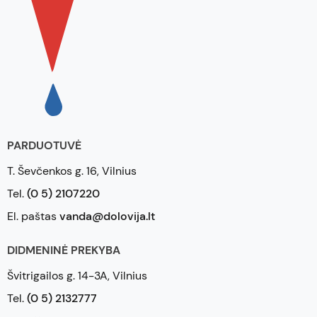
kainos ir kokybės santykį bei geriausią pirkimo patirtį.
PARDUOTUVĖ
T. Ševčenkos g. 16, Vilnius
Tel.
(0 5) 2107220
El. paštas
vanda@dolovija.lt
DIDMENINĖ PREKYBA
Švitrigailos g. 14-3A, Vilnius
Tel.
(0 5) 2132777