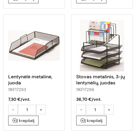
Lentynėlė metalinė,
Stovas metalinis, 3-jų
juoda
lentynėlių, juodas
11KF17293
11KF17296
7,30 €/vnt.
36,70 €/vnt.
-
+
-
+
Į krepšelį
Į krepšelį