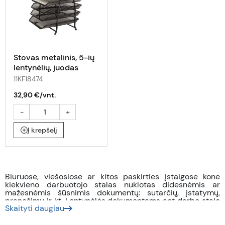
Stovas metalinis, 5-ių
lentynėlių, juodas
11KF18474
32,90 €/vnt.
-
+
Į krepšelį
Biuruose, viešosiose ar kitos paskirties įstaigose kone
kiekvieno darbuotojo stalas nuklotas didesnėmis ar
mažesnėmis šūsnimis dokumentų: sutarčių, įstatymų,
pranešimų ir kt. Lentynėlės dokumentams ant darbo stalo
Skaityti daugiau
leidžia lengvai suklasifikuoti visus ant rašomojo stalo
laikomus dokumentus ir palaikyti darbo vietoje tvarką. Tad
jeigu ir Jums reikalingas naujas metalinis ar plastikinis