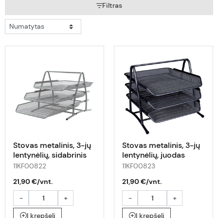
Filtras
Stovas metalinis, 3-jų
Stovas metalinis, 3-jų
lentynėlių, sidabrinis
lentynėlių, juodas
11KF00822
11KF00823
21,90 €/vnt.
21,90 €/vnt.
-
+
-
+
Į krepšelį
Į krepšelį