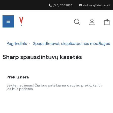
(0 5) 2332878
dolovija@dolovija.lt
Pagrindinis
Spausdintuvai, eksploatacinės medžiagos
Sharp spausdintuvų kasetės
Prekių nėra
Sekite naujienas! Čia bus pateikiama daugiau prekių, kai tik
jos bus pridėtos.