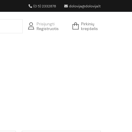
(0 5) 2332878
dolovija@dolovija.lt
Prisijungti
Pirkinių
Registruotis
krepšelis