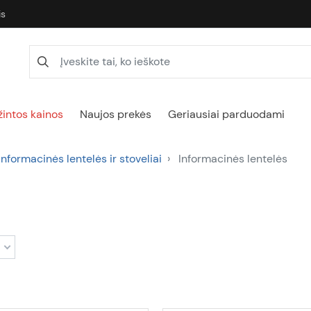
is
intos kainos
Naujos prekės
Geriausiai parduodami
Informacinės lentelės ir stoveliai
Informacinės lentelės