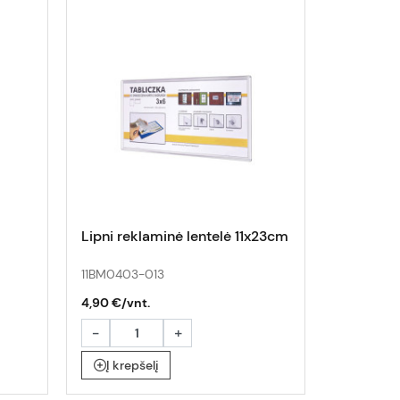
Lipni reklaminė lentelė 11x23cm
11BM0403-013
4,90 €/vnt.
-
+
Į krepšelį