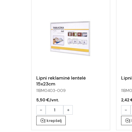
Lipni reklaminė lentelė
Lipn
15x23cm
11BM0403-009
11BM
5,50 €/vnt.
2,42 
-
+
-
Į krepšelį
Į