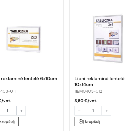
i reklaminė lentelė 6x10cm
Lipni reklaminė lentelė
10x14cm
0403-011
11BM0403-012
€/vnt.
3,60 €/vnt.
+
-
+
 krepšelį
Į krepšelį