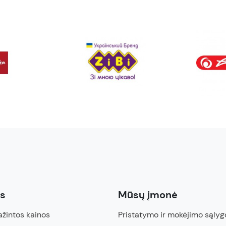
ės
Mūsų įmonė
žintos kainos
Pristatymo ir mokėjimo sąlyg