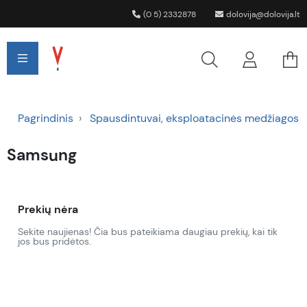
(0 5) 2332878
dolovija@dolovija.lt
Pagrindinis
Spausdintuvai, eksploatacinės medžiagos
Samsung
Prekių nėra
Sekite naujienas! Čia bus pateikiama daugiau prekių, kai tik
jos bus pridėtos.