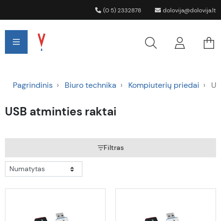
(0 5) 2332878
dolovija@dolovija.lt
Pagrindinis
Biuro technika
Kompiuterių priedai
USB
USB atminties raktai
Filtras