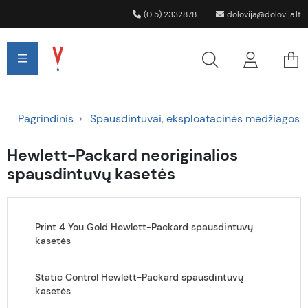
(0 5) 2332878
dolovija@dolovija.lt
Pagrindinis
Spausdintuvai, eksploatacinės medžiagos
Hewlett-Packard neoriginalios
spausdintuvų kasetės
Print 4 You Gold Hewlett-Packard spausdintuvų
kasetės
Static Control Hewlett-Packard spausdintuvų
kasetės