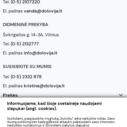
Tel.
(0 5) 2107220
El. paštas
vanda@dolovija.lt
DIDMENINĖ PREKYBA
Švitrigailos g. 14-3A, Vilnius
Tel.
(0 5) 2132777
El. paštas
info@dolovija.lt
SUSISIEKITE SU MUMIS
Tel.
(0 5) 2332 878
El. paštas
kristina@dolovija.lt

Prekės
Informuojame, kad šioje svetainėje naudojami

Mūsų įmonė
slapukai (angl. cookies).

Jūsų paskyra
Sutikdami, paspauskite mygtuką „Sutinku“ arba naršykite toliau. Savo
duotą sutikimą bet kada galėsite atšaukti pakeisdami savo interneto
naršyklės nustatymus ir ištrindami įrašytus slapukus