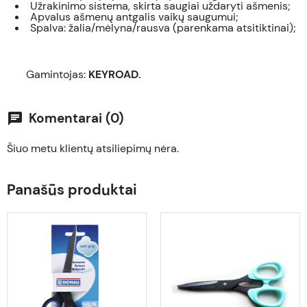
Užrakinimo sistema, skirta saugiai uždaryti ašmenis;
Apvalus ašmenų antgalis vaikų saugumui;
Spalva: žalia/mėlyna/rausva (parenkama atsitiktinai);
Gamintojas:
KEYROAD.
Komentarai (0)
chat
Šiuo metu klientų atsiliepimų nėra.
Panašūs produktai