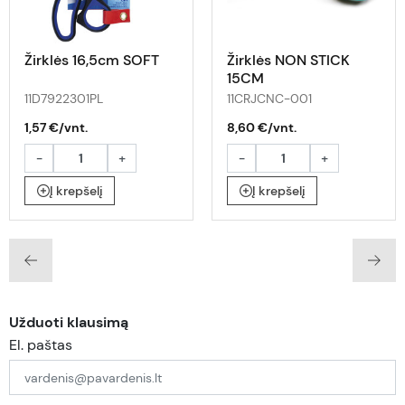
Žirklės 16,5cm SOFT
Žirklės NON STICK
15CM
11D7922301PL
11CRJCNC-001
1,57 €/vnt.
8,60 €/vnt.
-
+
-
+
Į krepšelį
Į krepšelį
Užduoti klausimą
El. paštas