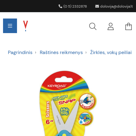
(0 5) 2332878
dolovija@dolovija.lt
Pagrindinis
Raštinės reikmenys
Žirklės, vokų peiliai