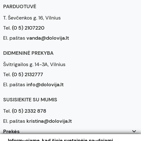
PARDUOTUVĖ
T. Ševčenkos g. 16, Vilnius
Tel.
(0 5) 2107220
El. paštas
vanda@dolovija.lt
DIDMENINĖ PREKYBA
Švitrigailos g. 14-3A, Vilnius
Tel.
(0 5) 2132777
El. paštas
info@dolovija.lt
SUSISIEKITE SU MUMIS
Tel.
(0 5) 2332 878
El. paštas
kristina@dolovija.lt

Prekės
Informuojame, kad šioje svetainėje naudojami