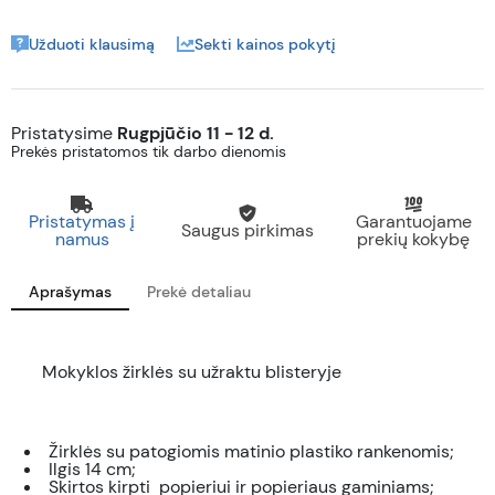
Užduoti klausimą
Sekti kainos pokytį
Pristatysime
Rugpjūčio 11 - 12 d.
Prekės pristatomos tik darbo dienomis
Pristatymas į
Garantuojame
Saugus pirkimas
namus
prekių kokybę
Aprašymas
Prekė detaliau
Mokyklos žirklės su užraktu blisteryje
Žirklės su patogiomis matinio plastiko rankenomis;
Ilgis 14 cm;
Skirtos kirpti
popieriui ir popieriaus gaminiams;