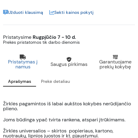
Užduoti klausimą
Sekti kainos pokytį
Pristatysime
Rugpjūčio 7 - 10 d.
Prekės pristatomos tik darbo dienomis
Pristatymas į
Garantuojame
Saugus pirkimas
namus
prekių kokybę
Aprašymas
Prekė detaliau
Žirklės pagamintos iš labai aukštos kokybės nerūdijančio
plieno.
Joms būdinga ypač tvirta rankena, atspari įtrūkimams.
Žirklės universalios – skirtos
popieriaus, kartono,
nuotraukų, lipnios juostos ir kt. pjaustymui.