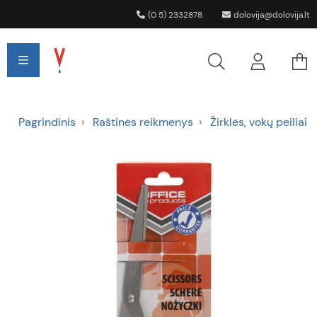
(0 5) 2332878
dolovija@dolovija.lt
Pagrindinis
Raštinės reikmenys
Žirklės, vokų peiliai