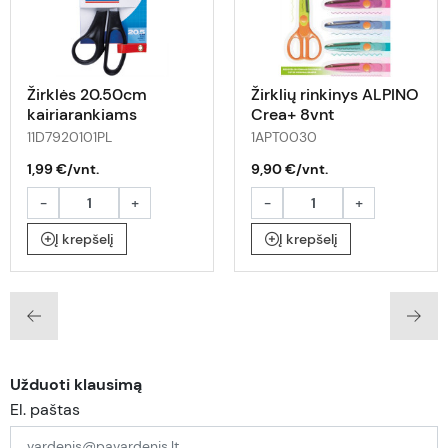
Žirklės 20.50cm
Žirklių rinkinys ALPINO
kairiarankiams
Crea+ 8vnt
11D7920101PL
1APT0030
1,99 €/vnt.
9,90 €/vnt.
-
+
-
+
Į krepšelį
Į krepšelį
Užduoti klausimą
El. paštas