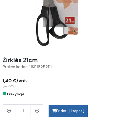
Žirklės 21cm
Prekės kodas: 11KF18252111
1,40 €/vnt.
(su PVM)
Prekyboje
Pridėti į krepšelį