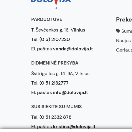
Prek
PARDUOTUVĖ
T. Ševčenkos g. 16, Vilnius
Suma
Tel.
(0 5) 2107220
Naujos
El. paštas
vanda@dolovija.lt
Geriau
DIDMENINĖ PREKYBA
Švitrigailos g. 14-3A, Vilnius
Tel.
(0 5) 2132777
El. paštas
info@dolovija.lt
SUSISIEKITE SU MUMIS
Tel.
(0 5) 2332 878
El. paštas
kristina@dolovija.lt