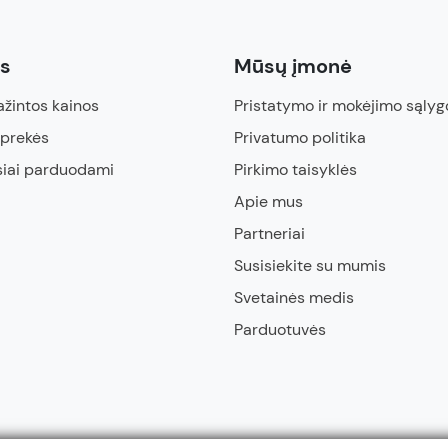
ės
Mūsų įmonė
žintos kainos
Pristatymo ir mokėjimo sąlyg
 prekės
Privatumo politika
siai parduodami
Pirkimo taisyklės
Apie mus
Partneriai
Susisiekite su mumis
Svetainės medis
Parduotuvės