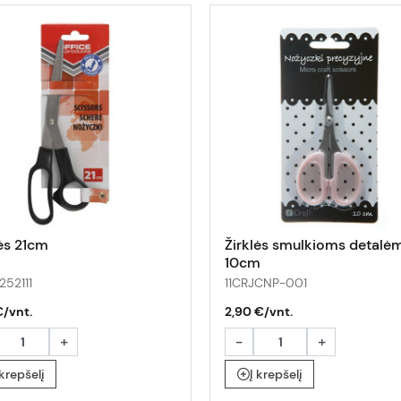
lės 21cm
Žirklės smulkioms detalė
10cm
252111
11CRJCNP-001
€/vnt.
2,90 €/vnt.
+
-
+
 krepšelį
Į krepšelį