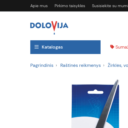
Apie mus
Pirkimo taisyklės
Susisiekite su mum
Katalogas
Sumaž
Pagrindinis
Raštinės reikmenys
Žirklės, v