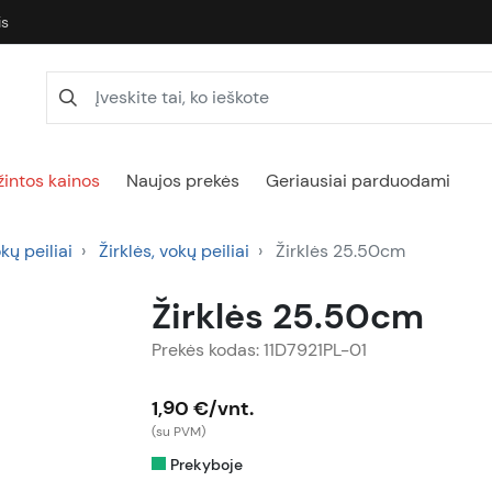
is
intos kainos
Naujos prekės
Geriausiai parduodami
okų peiliai
Žirklės, vokų peiliai
Žirklės 25.50cm
Žirklės 25.50cm
Prekės kodas: 11D7921PL-01
1,90 €/vnt.
(su PVM)
Prekyboje