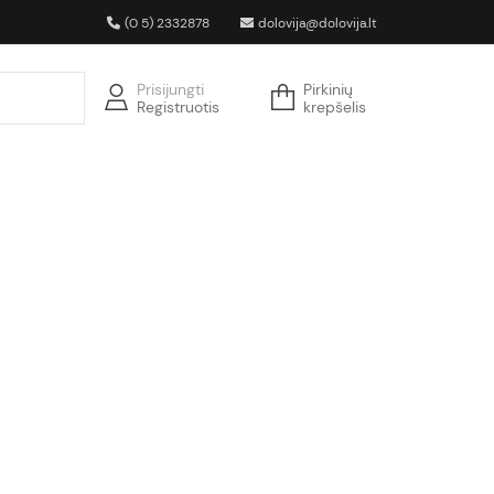
(0 5) 2332878
dolovija@dolovija.lt
Prisijungti
Pirkinių
Registruotis
krepšelis