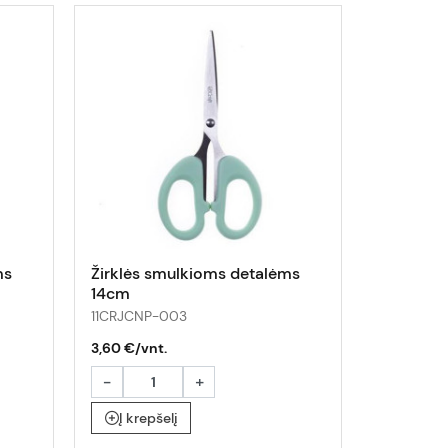
ms
Žirklės smulkioms detalėms
Žirklės 
14cm
13cm blis
11CRJCNP-003
1APT0023
3,60 €/vnt.
2,50 €/vn
-
+
-
Į krepšelį
Į krepš