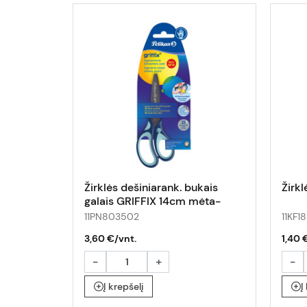
Žirklės dešiniarank. bukais
Žirk
galais GRIFFIX 14cm mėta-
tamsiai mėlynos
11PN803502
11KF18
3,60 €/vnt.
1,40 
-
+
-
Į krepšelį
Į