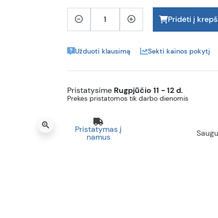
Pridėti į krepš
Užduoti klausimą
Sekti kainos pokytį
Pristatysime
Rugpjūčio 11 - 12 d.
Prekės pristatomos tik darbo dienomis
zoom_in
Pristatymas į
Saugu
namus