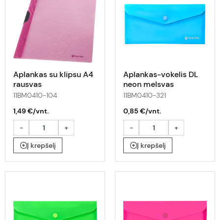
Aplankas su klipsu A4
Aplankas-vokelis DL
rausvas
neon melsvas
11BM0410-104
11BM0410-321
1,49 €/vnt.
0,85 €/vnt.
-
+
-
+
Į krepšelį
Į krepšelį