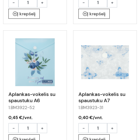
-
+
-
+
Į krepšelį
Į krepšelį
Aplankas-vokelis su
Aplankas-vokelis su
spaustuku A6
spaustuku A7
ARABESKI su uogomis
ARABESKI su
1.BM3922-52
1.BM3923-31
drugeliais
0,45 €/vnt.
0,40 €/vnt.
-
+
-
+
Į krepšelį
Į krepšelį