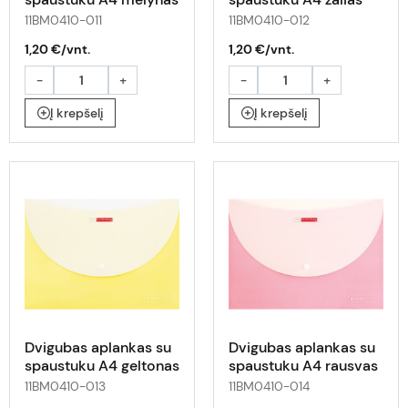
11BM0410-011
11BM0410-012
1,20 €/vnt.
1,20 €/vnt.
-
+
-
+
Į krepšelį
Į krepšelį
Dvigubas aplankas su
Dvigubas aplankas su
spaustuku A4 geltonas
spaustuku A4 rausvas
11BM0410-013
11BM0410-014