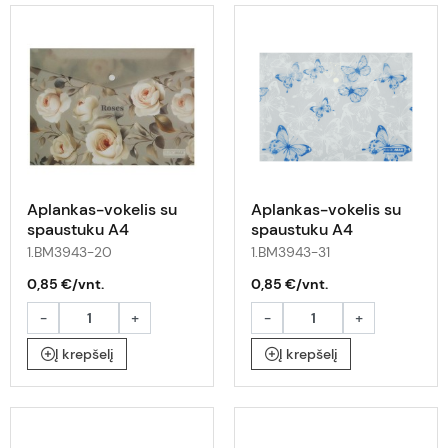
Aplankas-vokelis su
Aplankas-vokelis su
spaustuku A4
spaustuku A4
ARABESKI rožės
ARABESKI su
1.BM3943-20
1.BM3943-31
drugeliais
0,85 €/vnt.
0,85 €/vnt.
-
+
-
+
Į krepšelį
Į krepšelį