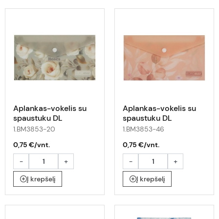
Aplankas-vokelis su
Aplankas-vokelis su
spaustuku DL
spaustuku DL
ARABESKI rožės
ARABESKI persikinis
1.BM3853-20
1.BM3853-46
0,75 €/vnt.
0,75 €/vnt.
-
+
-
+
Į krepšelį
Į krepšelį