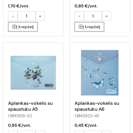
1,70 €/vnt.
0,85 €/vnt.
-
+
-
+
Į krepšelį
Į krepšelį
Aplankas-vokelis su
Aplankas-vokelis su
spaustuku A5
spaustuku A6
ARABESKI su uogomis
ARABESKI su
1.BM3919-52
1.BM3922-45
drugeliais
0,85 €/vnt.
0,45 €/vnt.