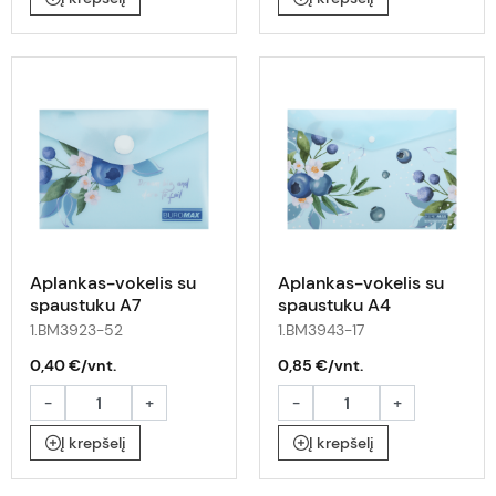
Aplankas-vokelis su
Aplankas-vokelis su
spaustuku A7
spaustuku A4
ARABESKI su uogomis
ARABESKI su uogomis
1.BM3923-52
1.BM3943-17
0,40 €/vnt.
0,85 €/vnt.
-
+
-
+
Į krepšelį
Į krepšelį