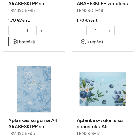
ARABESKI PP su
ARABESKI PP violetinis
drugeliais
1.BM3908-45
1.BM3908-48
1,70 €/vnt.
1,70 €/vnt.
-
+
-
+
Į krepšelį
Į krepšelį
Aplankas su guma A4
Aplankas-vokelis su
ARABESKI PP su
spaustuku A5
drugeliais
ARABESKI su uogomis
1.BM3908-95
1.BM3919-17