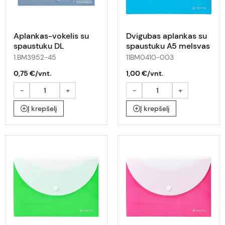
Aplankas-vokelis su
Dvigubas aplankas su
spaustuku DL
spaustuku A5 melsvas
ARABESKI su
1.BM3952-45
11BM0410-003
drugeliais
0,75 €/vnt.
1,00 €/vnt.
-
+
-
+
Į krepšelį
Į krepšelį