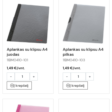
Aplankas su klipsu A4
Aplankas su klipsu A4
juodas
pilkas
11BM0410-101
11BM0410-103
1,49 €/vnt.
1,49 €/vnt.
-
+
-
+
Į krepšelį
Į krepšelį