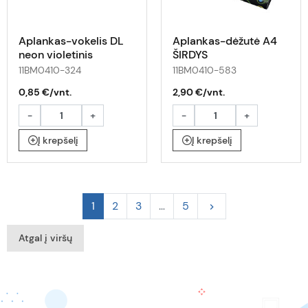
Aplankas-vokelis DL
Aplankas-dėžutė A4
neon violetinis
ŠIRDYS
11BM0410-324
11BM0410-583
0,85 €/vnt.
2,90 €/vnt.
-
+
-
+
Į krepšelį
Į krepšelį
Tęsti
1
2
3
…
5
keyboard_arrow_right
Atgal į viršų