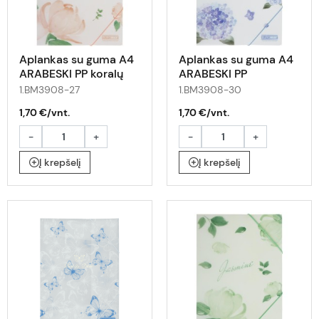
Aplankas su guma A4
Aplankas su guma A4
ARABESKI PP koralų
ARABESKI PP
šv.mėlynas
1.BM3908-27
1.BM3908-30
1,70 €/vnt.
1,70 €/vnt.
-
+
-
+
Į krepšelį
Į krepšelį