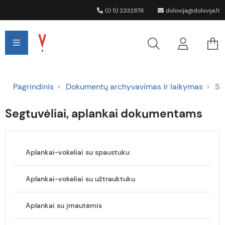
(0 5) 2332878
dolovija@dolovija.lt
Pagrindinis
Dokumentų archyvavimas ir laikymas
Seg
Segtuvėliai, aplankai dokumentams
Aplankai-vokeliai su spaustuku
Aplankai-vokeliai su užtrauktuku
Aplankai su įmautėmis