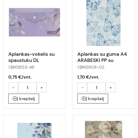
Aplankas-vokelis su
Aplankas su guma A4
spaustuku DL
ARABESKI PP su
ARABESKI violetinis
drugeliais
1.BM3853-48
1.BM3908-02
0,75 €/vnt.
1,70 €/vnt.
-
+
-
+
Į krepšelį
Į krepšelį