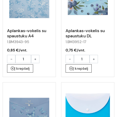
Aplankas-vokelis su
Aplankas-vokelis su
spaustuku A4
spaustuku DL
ARABESKI su gėlėmis
ARABESKI su uogomis
1.BM3943-95
1.BM3952-17
0,85 €/vnt.
0,75 €/vnt.
-
+
-
+
Į krepšelį
Į krepšelį