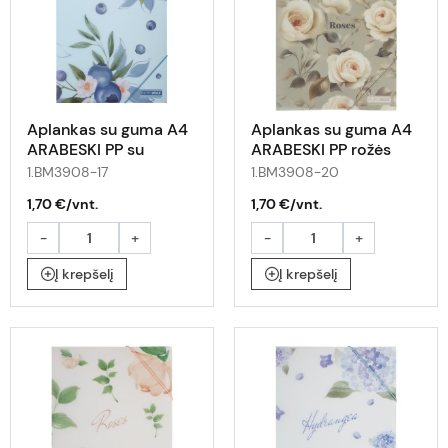
Aplankas su guma A4
Aplankas su guma A4
ARABESKI PP su
ARABESKI PP rožės
uogomis
1.BM3908-17
1.BM3908-20
1,70 €/vnt.
1,70 €/vnt.
-
+
-
+
Į krepšelį
Į krepšelį