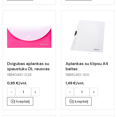
Dvigubas aplankas su
Aplankas su klipsu A4
spaustuku DL rausvas
baltas
11BM0410-028
11BM0410-100
0,95 €/vnt.
1,49 €/vnt.
-
+
-
+
Į krepšelį
Į krepšelį