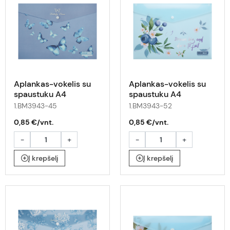
Aplankas-vokelis su
Aplankas-vokelis su
spaustuku A4
spaustuku A4
ARABESKI su
ARABESKI su uogomis
1.BM3943-45
1.BM3943-52
drugeliais
0,85 €/vnt.
0,85 €/vnt.
-
+
-
+
Į krepšelį
Į krepšelį