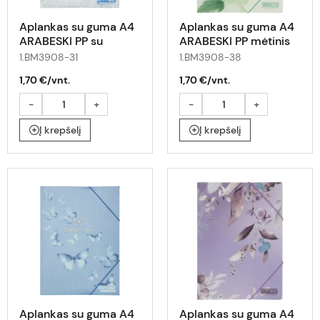
Aplankas su guma A4
Aplankas su guma A4
ARABESKI PP su
ARABESKI PP mėtinis
drugeliais
1.BM3908-31
1.BM3908-38
1,70 €/vnt.
1,70 €/vnt.
-
+
-
+
Į krepšelį
Į krepšelį
Aplankas su guma A4
Aplankas su guma A4