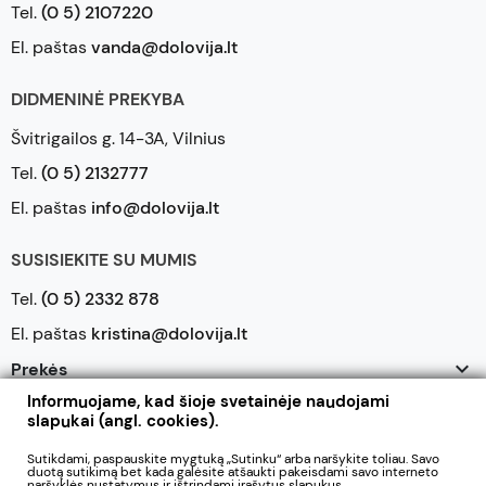
Tel.
(0 5) 2107220
El. paštas
vanda@dolovija.lt
DIDMENINĖ PREKYBA
Švitrigailos g. 14-3A, Vilnius
Tel.
(0 5) 2132777
El. paštas
info@dolovija.lt
SUSISIEKITE SU MUMIS
Tel.
(0 5) 2332 878
El. paštas
kristina@dolovija.lt

Prekės
Informuojame, kad šioje svetainėje naudojami

Mūsų įmonė
slapukai (angl. cookies).

Jūsų paskyra
Sutikdami, paspauskite mygtuką „Sutinku“ arba naršykite toliau. Savo
duotą sutikimą bet kada galėsite atšaukti pakeisdami savo interneto
naršyklės nustatymus ir ištrindami įrašytus slapukus