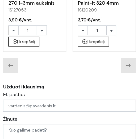
270 1-3mm auksinis
Paint-lt 320 4mm
rožinis
1S127053
1S120209
3,90 €/vnt.
3,70 €/vnt.
-
+
-
+
Į krepšelį
Į krepšelį
Užduoti klausimą
El. paštas
Žinutė