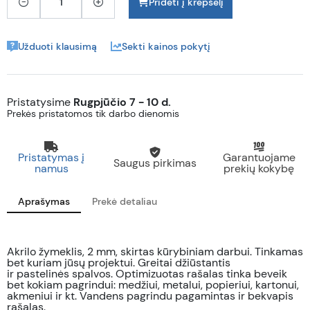
Pridėti į krepšelį
Užduoti klausimą
Sekti kainos pokytį
Pristatysime
Rugpjūčio 7 - 10 d.
Prekės pristatomos tik darbo dienomis
Pristatymas į
Garantuojame
Saugus pirkimas
namus
prekių kokybę
Aprašymas
Prekė detaliau
Akrilo žymeklis, 2 mm, skirtas kūrybiniam darbui. Tinkamas
bet kuriam jūsų projektui. Greitai džiūstantis
ir pastelinės spalvos. Optimizuotas rašalas tinka beveik
bet kokiam pagrindui: medžiui, metalui, popieriui, kartonui,
akmeniui ir kt. Vandens pagrindu pagamintas ir bekvapis
rašalas.