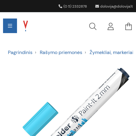
(0 5) 2332878
dolovija@dolovija.lt
Pagrindinis
Rašymo priemonės
Žymekliai, markeriai