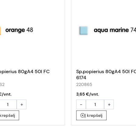
opierius 80gA4 50l FC
Sp.popierius 80gA4 50l F
6174
62
220865
€/vnt.
3,65 €/vnt.
+
-
+
 krepšelį
Į krepšelį