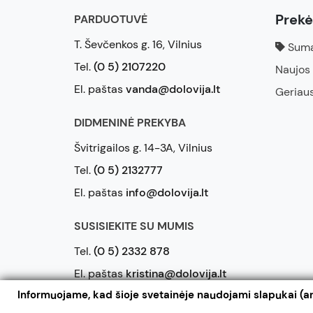
Prek
PARDUOTUVĖ
T. Ševčenkos g. 16, Vilnius
Suma
Tel.
(0 5) 2107220
Naujos
El. paštas
vanda@dolovija.lt
Geriau
DIDMENINĖ PREKYBA
Švitrigailos g. 14-3A, Vilnius
Tel.
(0 5) 2132777
El. paštas
info@dolovija.lt
SUSISIEKITE SU MUMIS
Tel.
(0 5) 2332 878
El. paštas
kristina@dolovija.lt
Informuojame, kad šioje svetainėje naudojami slapukai (an
2026 © UAB Dolovija. Visos teisės saugomos