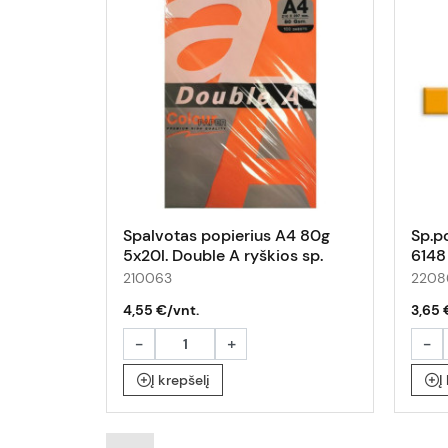
Spalvotas popierius A4 80g
Sp.p
5x20l. Double A ryškios sp.
6148
210063
2208
4,55 €/vnt.
3,65 
-
+
-
Į krepšelį
Į