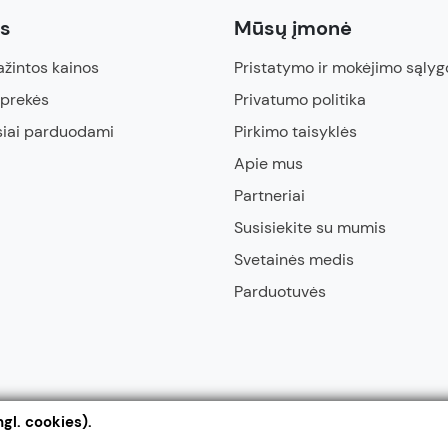
ės
Mūsų įmonė
žintos kainos
Pristatymo ir mokėjimo sąlyg
 prekės
Privatumo politika
siai parduodami
Pirkimo taisyklės
Apie mus
Partneriai
Susisiekite su mumis
Svetainės medis
Parduotuvės
gl. cookies).