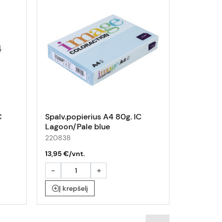
C
Spalv.popierius A4 80g. IC
Spalvota
Lagoon/Pale blue
80g 7x10l
220838
210066
13,95 €/vnt.
6,45 €/vn
-
+
-
Į krepšelį
Į krepš