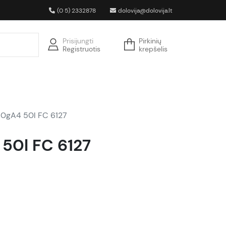
(0 5) 2332878
dolovija@dolovija.lt
Prisijungti
Pirkinių
Registruotis
krepšelis
80gA4 50l FC 6127
 50l FC 6127