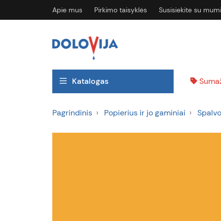
Apie mus
Pirkimo taisyklės
Susisiekite su mum
Katalogas
Sumaž
Pagrindinis
Popierius ir jo gaminiai
Spalvo