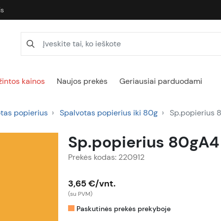
is
intos kainos
Naujos prekės
Geriausiai parduodami
tas popierius
Spalvotas popierius iki 80g
Sp.popierius 
Sp.popierius 80gA4
Prekės kodas: 220912
3,65 €/vnt.
(su PVM)
Paskutinės prekės prekyboje