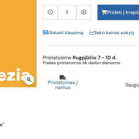
Pridėti į krepš
Užduoti klausimą
Sekti kainos pokytį
Pristatysime
Rugpjūčio 7 - 10 d.
Prekės pristatomos tik darbo dienomis
zoom_in
Pristatymas į
Saugu
namus
''