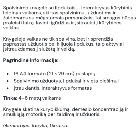
Spalvinimo knygelė su lipdukais – interaktyvus kūrybinis
leidinys vaikams, skirtas spalvinimui, užduotims ir
žaidimams su mėgstamais personažais. Tai smagus būdas
praleisti laiką, lavinti įgūdžius ir įsitraukti į kūrybines
veiklas.
Knygelėje vaikas ne tik spalvina, bet ir sprendžia
paprastas užduotis bei klijuoja lipdukus, taip aktyviai
įsitraukdamas į siužetą ir veiklą.
Pagrindinė informacija:
16 A4 formato (21 × 29 cm) puslapių
Spalvinimo užduotys, lipdukai ir vieta piešimui
Įtraukiantis, interaktyvus formatas
Tinka:
4–8 metų vaikams
Knygelė skatina kūrybiškumą, dėmesio koncentraciją ir
smulkiąją motoriką per žaidimą ir užduotis.
Gamintojas: Ideyka, Ukraina.