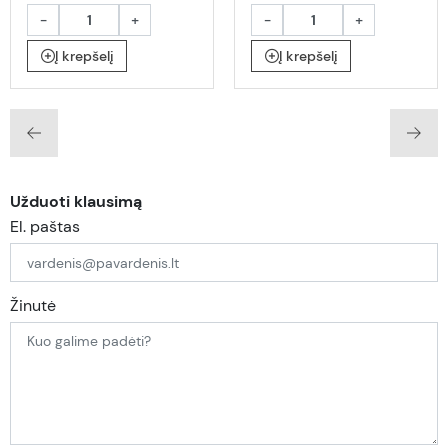
-
+
-
+
Į krepšelį
Į krepšelį
Užduoti klausimą
El. paštas
Žinutė