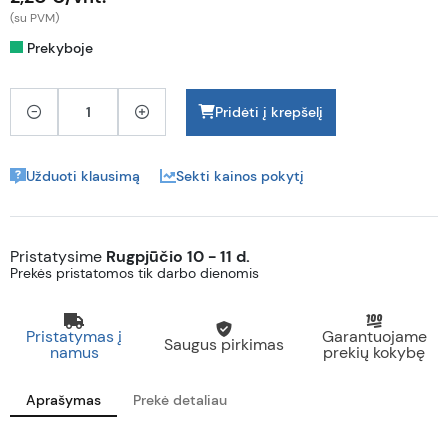
(su PVM)
Prekyboje
Pridėti į krepšelį
Užduoti klausimą
Sekti kainos pokytį
Pristatysime
Rugpjūčio 10 - 11 d.
Prekės pristatomos tik darbo dienomis
Pristatymas į
Garantuojame
Saugus pirkimas
namus
prekių kokybę
Aprašymas
Prekė detaliau