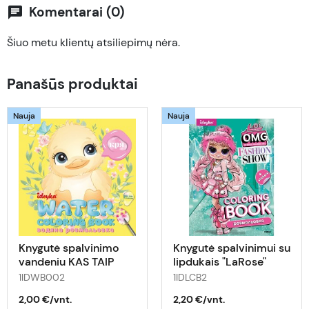
Komentarai (0)
chat
Šiuo metu klientų atsiliepimų nėra.
Panašūs produktai
Nauja
Nauja
Knygutė spalvinimo
Knygutė spalvinimui su
vandeniu KAS TAIP
lipdukais "LaRose"
SAKO? 20x20 3+
MADOS ŠOU
1IDWB002
1IDLCB2
2,00 €/vnt.
2,20 €/vnt.