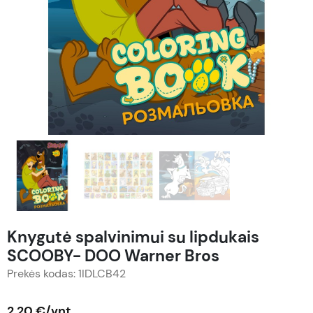
Knygutė spalvinimui su lipdukais
SCOOBY- DOO Warner Bros
Prekės kodas: 1IDLCB42
2,20 €/vnt.