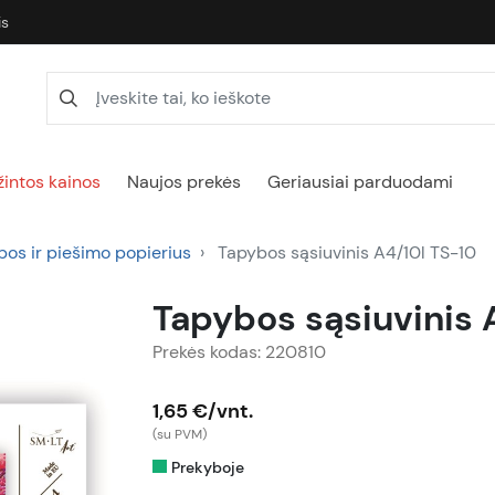
is
intos kainos
Naujos prekės
Geriausiai parduodami
bos ir piešimo popierius
Tapybos sąsiuvinis A4/10l TS-10
Tapybos sąsiuvinis 
Prekės kodas: 220810
1,65 €/vnt.
(su PVM)
Prekyboje