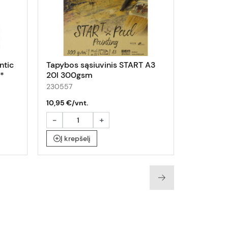
ntic
Tapybos sąsiuvinis START A3
Piešimo s
i*
20l 300gsm
230557
220803
10,95 €/vnt.
3,10 €/vnt
-
+
-
Į krepšelį
Į krepš