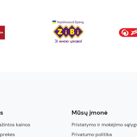
ės
Mūsų įmonė
žintos kainos
Pristatymo ir mokėjimo sąlyg
 prekės
Privatumo politika