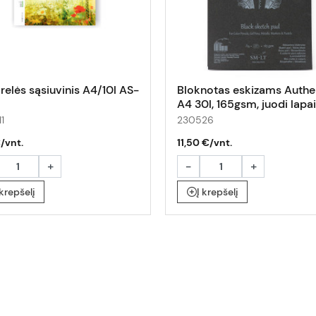
relės sąsiuvinis A4/10l AS-
Bloknotas eskizams Authe
A4 30l, 165gsm, juodi lapa
1
230526
€/vnt.
11,50 €/vnt.
+
-
+
 krepšelį
Į krepšelį