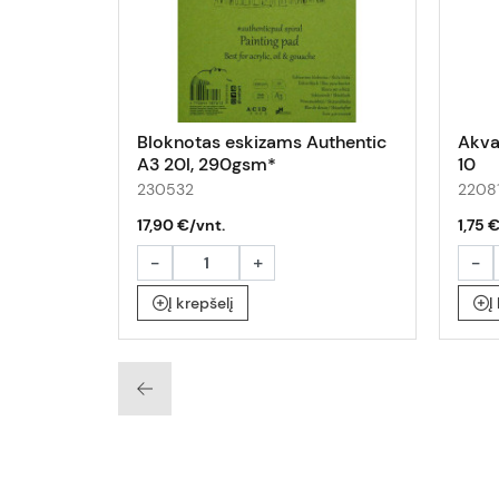
Bloknotas eskizams Authentic
Akva
A3 20l, 290gsm*
10
230532
22081
17,90 €/vnt.
1,75 
-
+
-
Į krepšelį
Į