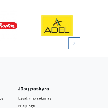
Jūsų paskyra
os
Užsakymo sekimas
Prisijungti