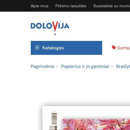
Apie mus
Pirkimo taisyklės
Susisiekite su mum
Katalogas
Sumaž
Pagrindinis
Popierius ir jo gaminiai
Braižy