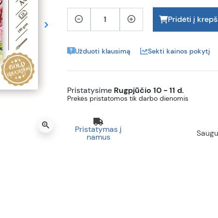
Pridėti į krepš
keyboard_arrow_right
Tęsti
Užduoti klausimą
Sekti kainos pokytį
Pristatysime
Rugpjūčio 10 - 11 d.
Prekės pristatomos tik darbo dienomis
zoom_in
Pristatymas į
Saugu
namus