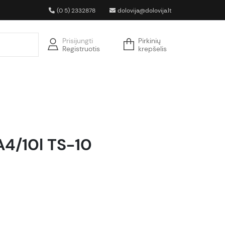
(0 5) 2332878
dolovija@dolovija.lt
Prisijungti
Pirkinių
Registruotis
krepšelis
A4/10l TS-10