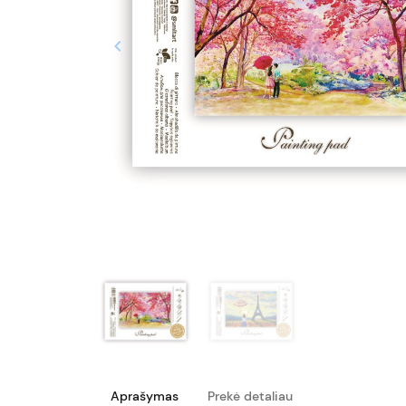
keyboard_arrow_left
Ankstesnis
Aprašymas
Prekė detaliau