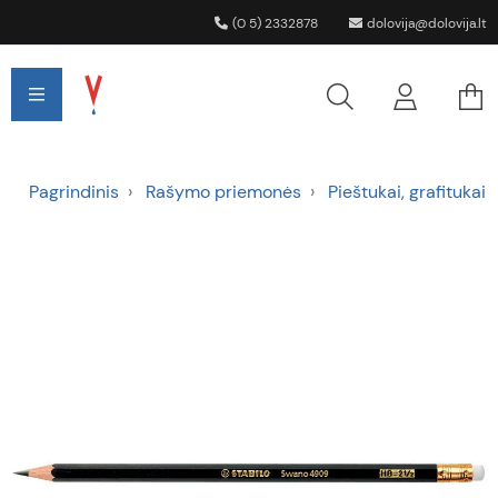
(0 5) 2332878
dolovija@dolovija.lt
Pagrindinis
Rašymo priemonės
Pieštukai, grafitukai