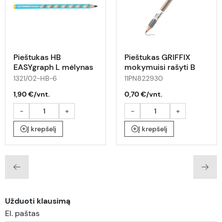
Pieštukas HB
Pieštukas GRIFFIX
EASYgraph L mėlynas
mokymuisi rašyti B
1321/02-HB-6
11PN822930
1,90 €/vnt.
0,70 €/vnt.
-
+
-
+
Į krepšelį
Į krepšelį
Užduoti klausimą
El. paštas