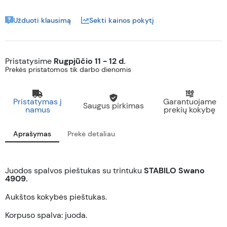
Užduoti klausimą
Sekti kainos pokytį
Pristatysime
Rugpjūčio 11 - 12 d.
Prekės pristatomos tik darbo dienomis
Pristatymas į
Garantuojame
Saugus pirkimas
namus
prekių kokybę
Aprašymas
Prekė detaliau
Juodos spalvos pieštukas su trintuku
STABILO Swano
4909.
Aukštos kokybės pieštukas.
Korpuso spalva: juoda.