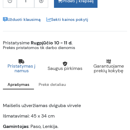
Pridėti į krepšelį
Užduoti klausimą
Sekti kainos pokytį
Pristatysime
Rugpjūčio 10 - 11 d.
Prekės pristatomos tik darbo dienomis
Pristatymas į
Garantuojame
Saugus pirkimas
namus
prekių kokybę
Aprašymas
Prekė detaliau
Maišelis užveržiamas dviguba virvele
Išmatavimai: 45 x 34 cm
Gamintojas
: Paso, Lenkija.