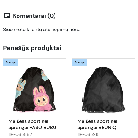
Komentarai (0)
chat
Šiuo metu klientų atsiliepimų nėra.
Panašūs produktai
Nauja
Nauja
Maišelis sportinei
Maišelis sportinei
aprangai PASO BUBU
aprangai BEUNIQ
PP26LB-712
BUBL-712
11P-065882
11P-065915