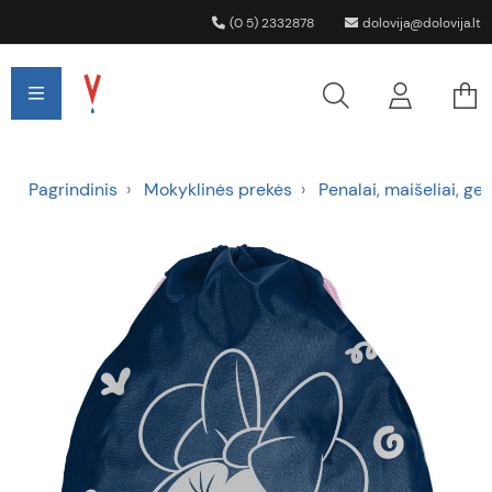
(0 5) 2332878
dolovija@dolovija.lt
Pagrindinis
Mokyklinės prekės
Penalai, maišeliai, ger