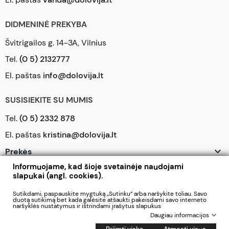
DIDMENINĖ PREKYBA
Švitrigailos g. 14-3A, Vilnius
Tel.
(0 5) 2132777
El. paštas
info@dolovija.lt
SUSISIEKITE SU MUMIS
Tel.
(0 5) 2332 878
El. paštas
kristina@dolovija.lt

Prekės
Informuojame, kad šioje svetainėje naudojami

Mūsų įmonė
slapukai (angl. cookies).

Jūsų paskyra
Sutikdami, paspauskite mygtuką „Sutinku“ arba naršykite toliau. Savo
duotą sutikimą bet kada galėsite atšaukti pakeisdami savo interneto
naršyklės nustatymus ir ištrindami įrašytus slapukus
Daugiau informacijos
2026 © UAB Dolovija. Visos teisės saugomos