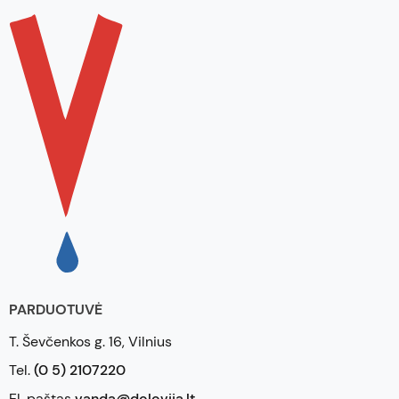
PARDUOTUVĖ
T. Ševčenkos g. 16, Vilnius
Tel.
(0 5) 2107220
El. paštas
vanda@dolovija.lt