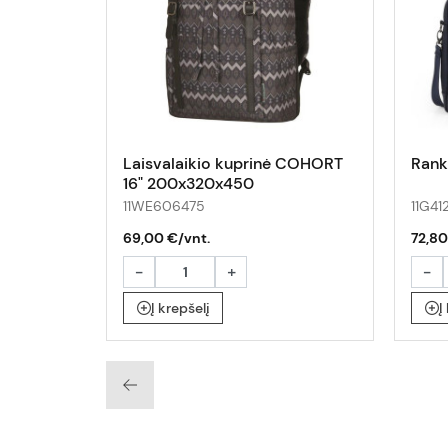
Laisvalaikio kuprinė COHORT
Rank
16" 200x320x450
11WE606475
11G41
69,00 €/vnt.
72,80
-
+
-
Į krepšelį
Į