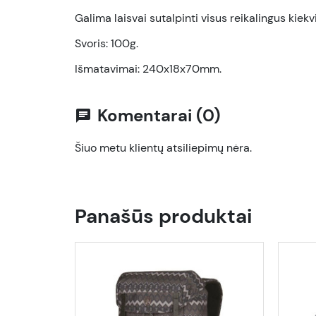
Galima laisvai sutalpinti visus reikalingus kiek
Svoris: 100g.
Išmatavimai: 240x18x70mm.
Komentarai (0)
chat
Šiuo metu klientų atsiliepimų nėra.
Panašūs produktai