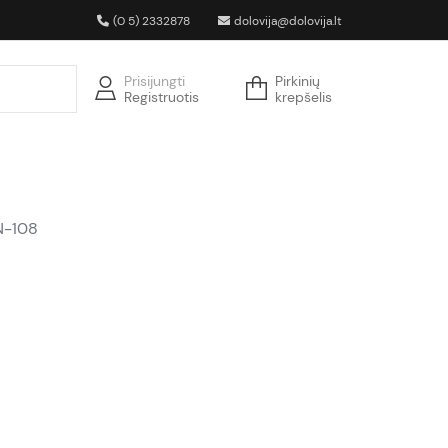
(0 5) 2332878
dolovija@dolovija.lt
Prisijungti
Pirkinių
Registruotis
krepšelis
N-108