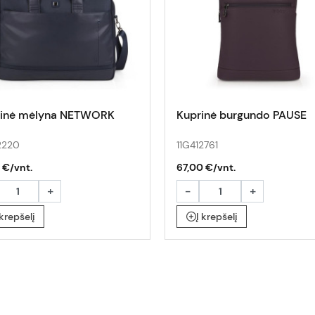
inė mėlyna NETWORK
Kuprinė burgundo PAUSE
2220
11G412761
 €/vnt.
67,00 €/vnt.
+
-
+
 krepšelį
Į krepšelį