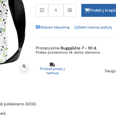
Pridėti į krepš
Užduoti klausimą
Sekti kainos pokytį
Pristatysime
Rugpjūčio 7 - 10 d.
Prekės pristatomos tik darbo dienomis
zoom_in
Pristatymas į
Saugu
namus
š poliesterio 300D.
ais.