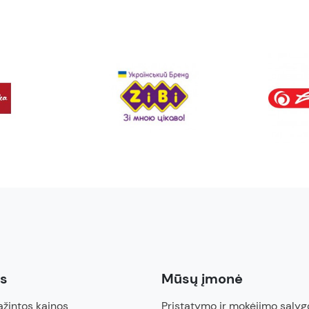
ės
Mūsų įmonė
žintos kainos
Pristatymo ir mokėjimo sąlyg