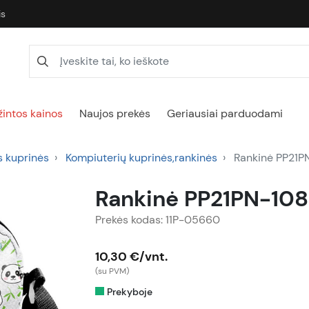
is
intos kainos
Naujos prekės
Geriausiai parduodami
s kuprinės
Kompiuterių kuprinės,rankinės
Rankinė PP21P
Rankinė PP21PN-108
Prekės kodas: 11P-05660
10,30 €/vnt.
(su PVM)
Prekyboje