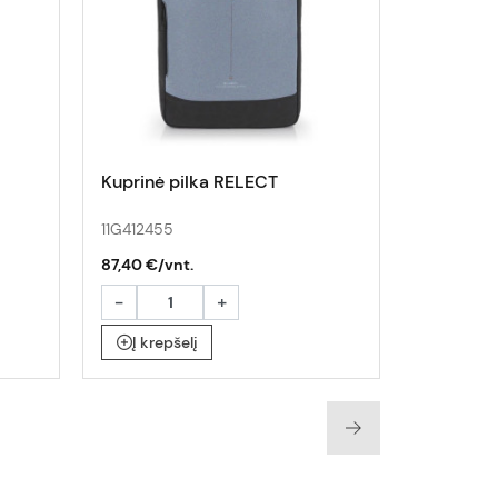
Kuprinė pilka RELECT
Kuprinė 
11G412455
11G412655
87,40 €/vnt.
87,40 €/v
-
+
-
Į krepšelį
Į krepš