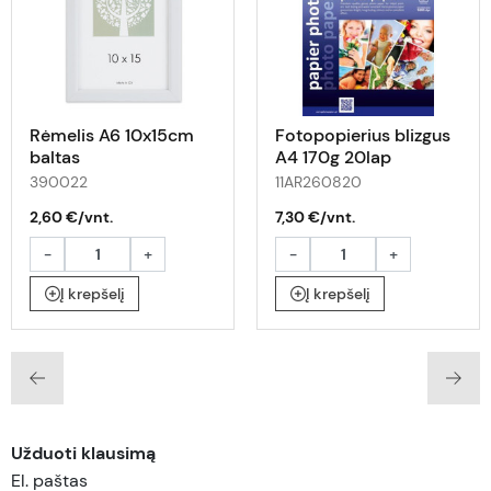
Rėmelis A6 10x15cm
Fotopopierius blizgus
baltas
A4 170g 20lap
390022
11AR260820
2,60 €/vnt.
7,30 €/vnt.
-
+
-
+
Į krepšelį
Į krepšelį
Užduoti klausimą
El. paštas