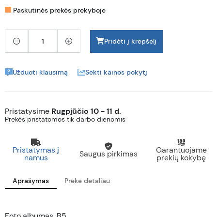
Paskutinės prekės prekyboje
Pridėti į krepšelį
Užduoti klausimą
Sekti kainos pokytį
Pristatysime
Rugpjūčio 10 - 11 d.
Prekės pristatomos tik darbo dienomis
Pristatymas į
Garantuojame
Saugus pirkimas
namus
prekių kokybę
Aprašymas
Prekė detaliau
Foto albumas, B5