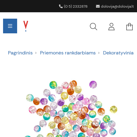
(0 5) 2332878
dolovija@dolovija.lt
Pagrindinis
Priemonės rankdarbiams
Dekoratyviniai 