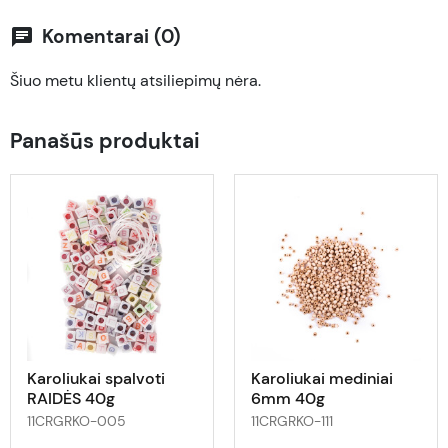
Komentarai (0)
chat
Šiuo metu klientų atsiliepimų nėra.
Panašūs produktai
Karoliukai spalvoti
Karoliukai mediniai
RAIDĖS 40g
6mm 40g
11CRGRKO-005
11CRGRKO-111