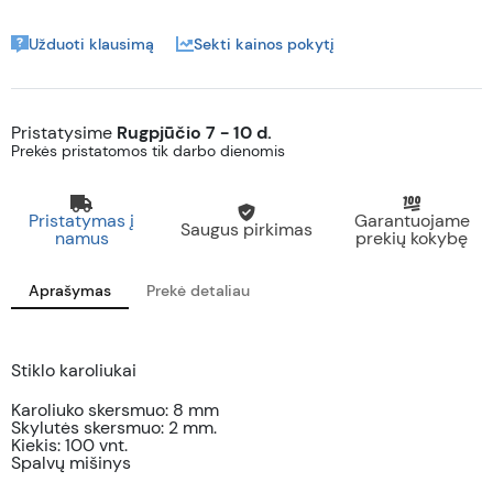
Užduoti klausimą
Sekti kainos pokytį
Pristatysime
Rugpjūčio 7 - 10 d.
Prekės pristatomos tik darbo dienomis
Pristatymas į
Garantuojame
Saugus pirkimas
namus
prekių kokybę
Aprašymas
Prekė detaliau
Stiklo karoliukai
Karoliuko skersmuo: 8 mm
Skylutės skersmuo: 2 mm.
Kiekis: 100 vnt.
Spalvų mišinys