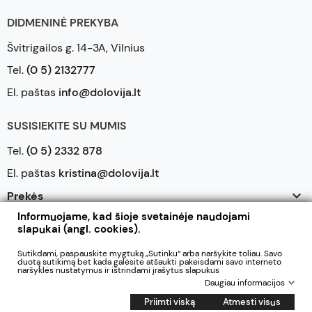
DIDMENINĖ PREKYBA
Švitrigailos g. 14-3A, Vilnius
Tel.
(0 5) 2132777
El. paštas
info@dolovija.lt
SUSISIEKITE SU MUMIS
Tel.
(0 5) 2332 878
El. paštas
kristina@dolovija.lt

Prekės
Informuojame, kad šioje svetainėje naudojami

Mūsų įmonė
slapukai (angl. cookies).

Jūsų paskyra
Sutikdami, paspauskite mygtuką „Sutinku“ arba naršykite toliau. Savo
duotą sutikimą bet kada galėsite atšaukti pakeisdami savo interneto
naršyklės nustatymus ir ištrindami įrašytus slapukus
Daugiau informacijos
2026 © UAB Dolovija. Visos teisės saugomos
Priimti viską
Atmesti visus