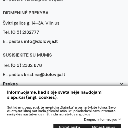
DIDMENINĖ PREKYBA
Švitrigailos g. 14-3A, Vilnius
Tel.
(0 5) 2132777
El. paštas
info@dolovija.lt
SUSISIEKITE SU MUMIS
Tel.
(0 5) 2332 878
El. paštas
kristina@dolovija.lt

Prekės
Informuojame, kad šioje svetainėje naudojami

Mūsų įmonė
slapukai (angl. cookies).

Jūsų paskyra
Sutikdami, paspauskite mygtuką „Sutinku“ arba naršykite toliau. Savo
duotą sutikimą bet kada galėsite atšaukti pakeisdami savo interneto
naršyklės nustatymus ir ištrindami įrašytus slapukus
Daugiau informacijos
2026 © UAB Dolovija. Visos teisės saugomos
Priimti viską
Atmesti visus