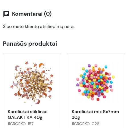
Komentarai (0)
chat
Šiuo metu klientų atsiliepimų nėra.
Panašūs produktai
Karoliukai stikliniai
Karoliukai mix 8x7mm
GALAKTIKA 40g
30g
11CRGRKO-157
11CRGRKO-026