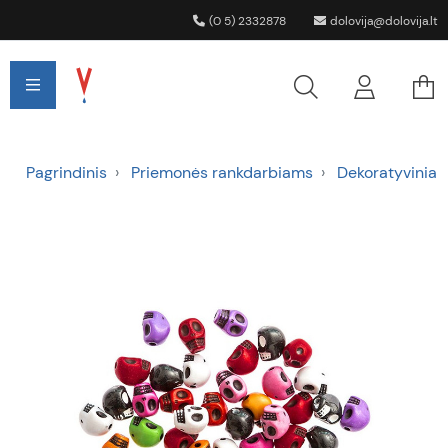
(0 5) 2332878
dolovija@dolovija.lt
Pagrindinis
Priemonės rankdarbiams
Dekoratyviniai 