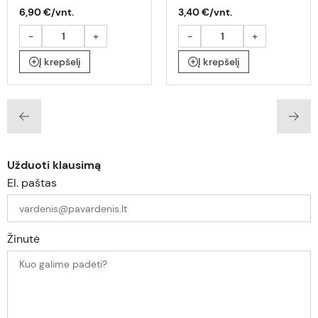
6,90 €/vnt.
3,40 €/vnt.
-
+
-
+
Į krepšelį
Į krepšelį
Užduoti klausimą
El. paštas
Žinutė