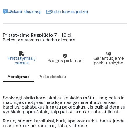
Užduoti klausimą
Sekti kainos pokytį
Pristatysime
Rugpjūčio 7 - 10 d.
Prekės pristatomos tik darbo dienomis
Pristatymas į
Garantuojame
Saugus pirkimas
namus
prekių kokybę
Aprašymas
Prekė detaliau
Spalvingi akrilo karoliukai su kaukolės raštu – originalus ir
madingas motyvas, naudojamas gaminant apyrankes,
karolius, pakabukus ir raktų pakabukus. Jis puikiai dera su
vyriškais papuošalais, taip pat su emo ar boho stiliumi.
Rinkinį sudaro karoliukai, kurių spalvos: turkis, balta, juoda,
oranžinė, rožinė, raudona, žalia, violetinė