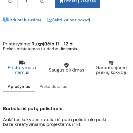
Pridėti į krepšelį
Užduoti klausimą
Sekti kainos pokytį
Pristatysime
Rugpjūčio 11 - 12 d.
Prekės pristatomos tik darbo dienomis
Pristatymas į
Garantuojame
Saugus pirkimas
namus
prekių kokybę
Aprašymas
Prekė detaliau
Burbulai iš putų polistirolo.
Aukštos
kokybės
rutuliai i
š putų polistirolo
puiki
bazė
kreatyviniams projektams
ir kt.