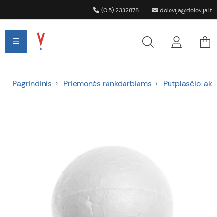
(0 5) 2332878
dolovija@dolovija.lt
Pagrindinis
Priemonės rankdarbiams
Putplasčio, akr