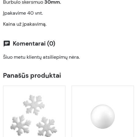
Burbulo skersmuo
30mm.
Įpakavime 40
vnt.
Kaina už įpakavimą.
Komentarai (0)
chat
Šiuo metu klientų atsiliepimų nėra.
Panašūs produktai