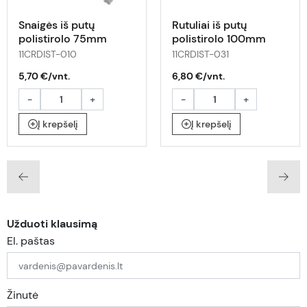
Snaigės iš putų
Rutuliai iš putų
polistirolo 75mm
polistirolo 100mm
24vnt
10vnt
11CRDIST-010
11CRDIST-031
5,70 €/vnt.
6,80 €/vnt.
-
+
-
+
Į krepšelį
Į krepšelį
Užduoti klausimą
El. paštas
Žinutė