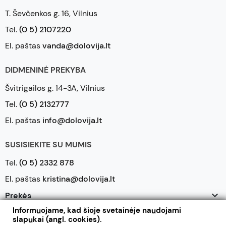
T. Ševčenkos g. 16, Vilnius
Tel.
(0 5) 2107220
El. paštas
vanda@dolovija.lt
DIDMENINĖ PREKYBA
Švitrigailos g. 14-3A, Vilnius
Tel.
(0 5) 2132777
El. paštas
info@dolovija.lt
SUSISIEKITE SU MUMIS
Tel.
(0 5) 2332 878
El. paštas
kristina@dolovija.lt

Prekės
Informuojame, kad šioje svetainėje naudojami

Mūsų įmonė
slapukai (angl. cookies).