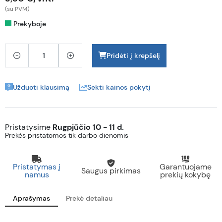
(su PVM)
Prekyboje
Pridėti į krepšelį
Užduoti klausimą
Sekti kainos pokytį
Pristatysime
Rugpjūčio 10 - 11 d.
Prekės pristatomos tik darbo dienomis
Pristatymas į
Garantuojame
Saugus pirkimas
namus
prekių kokybę
Aprašymas
Prekė detaliau