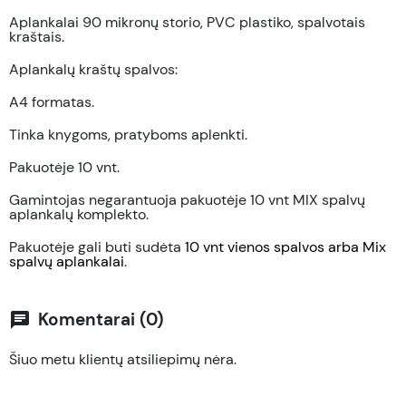
Aplankalai 90 mikronų storio, PVC plastiko, spalvotais
kraštais.
Aplankalų kraštų spalvos:
A4 formatas.
Tinka knygoms, pratyboms aplenkti.
Pakuotėje 10 vnt.
Gamintojas negarantuoja pakuotėje 10 vnt MIX spalvų
aplankalų komplekto.
Pakuotėje gali buti sudėta
10 vnt vienos spalvos arba Mix
spalvų aplankalai
.
Komentarai (0)
chat
Šiuo metu klientų atsiliepimų nėra.