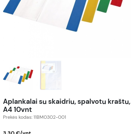
Aplankalai su skaidriu, spalvotu kraštu,
A4 10vnt
Prekės kodas: 11BM0302-001
3,30 €/vnt.