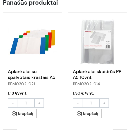
Panašūs produktai
Aplankalai su
Aplankalai skaidrūs PP
spalvotais kraštais A5
A5 10vnt.
5vnt.
11BM0302-021
11BM0302-014
1,13 €/vnt.
1,30 €/vnt.
-
+
-
+
Į krepšelį
Į krepšelį