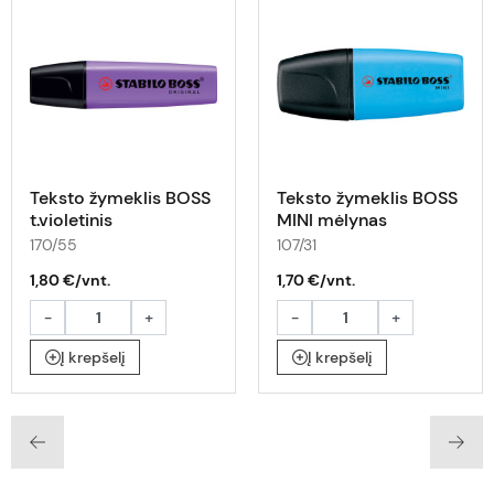
Teksto žymeklis BOSS
Teksto žymeklis BOSS
t.violetinis
MINI mėlynas
170/55
107/31
1,80 €/vnt.
1,70 €/vnt.
-
+
-
+
Į krepšelį
Į krepšelį