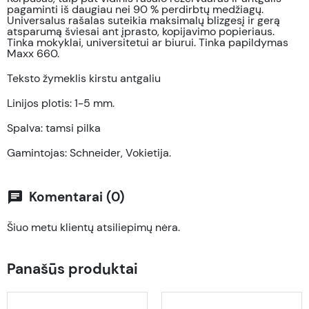
pagaminti iš daugiau nei 90 % perdirbtų medžiagų.
Universalus rašalas suteikia maksimalų blizgesį ir gerą
atsparumą šviesai ant įprasto, kopijavimo popieriaus.
Tinka mokyklai, universitetui ar biurui. Tinka papildymas
Maxx 660.
Teksto žymeklis kirstu antgaliu
Linijos plotis: 1-5 mm.
Spalva: tamsi pilka
Gamintojas: Schneider, Vokietija.
Komentarai (0)
chat
Šiuo metu klientų atsiliepimų nėra.
Panašūs produktai