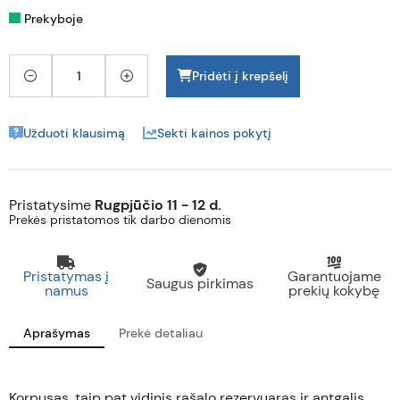
Prekyboje
Pridėti į krepšelį
Užduoti klausimą
Sekti kainos pokytį
Pristatysime
Rugpjūčio 11 - 12 d.
Prekės pristatomos tik darbo dienomis
Pristatymas į
Garantuojame
Saugus pirkimas
namus
prekių kokybę
Aprašymas
Prekė detaliau
Korpusas, taip pat vidinis rašalo rezervuaras ir antgalis