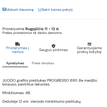
Užduoti klausimą
Sekti kainos pokytį
Pristatysime
Rugpjūčio 11 - 12 d.
Prekės pristatomos tik darbo dienomis
Pristatymas į
Garantuojame
Saugus pirkimas
namus
prekių kokybę
Aprašymas
Prekė detaliau
JUODO grafito pieštukas PROGRESSO 8911. Be medžio
korpuso, paviršius lakuotas.
Minkštumas: 4B.
Dėžutėje 12 vnt vienodo minkštumo pieštukų.