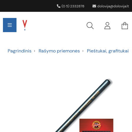
(0 5) 2332878
dolovija@dolovija.lt
Pagrindinis
Rašymo priemonės
Pieštukai, grafitukai