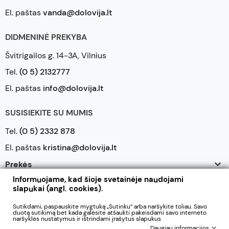
El. paštas
vanda@dolovija.lt
DIDMENINĖ PREKYBA
Švitrigailos g. 14-3A, Vilnius
Tel.
(0 5) 2132777
El. paštas
info@dolovija.lt
SUSISIEKITE SU MUMIS
Tel.
(0 5) 2332 878
El. paštas
kristina@dolovija.lt

Prekės
Informuojame, kad šioje svetainėje naudojami

Mūsų įmonė
slapukai (angl. cookies).

Jūsų paskyra
Sutikdami, paspauskite mygtuką „Sutinku“ arba naršykite toliau. Savo
duotą sutikimą bet kada galėsite atšaukti pakeisdami savo interneto
naršyklės nustatymus ir ištrindami įrašytus slapukus
Daugiau informacijos