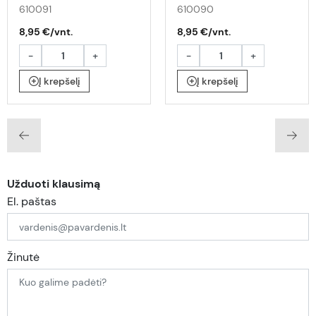
610091
610090
8,95 €/vnt.
8,95 €/vnt.
-
+
-
+
Į krepšelį
Į krepšelį
Užduoti klausimą
El. paštas
Žinutė