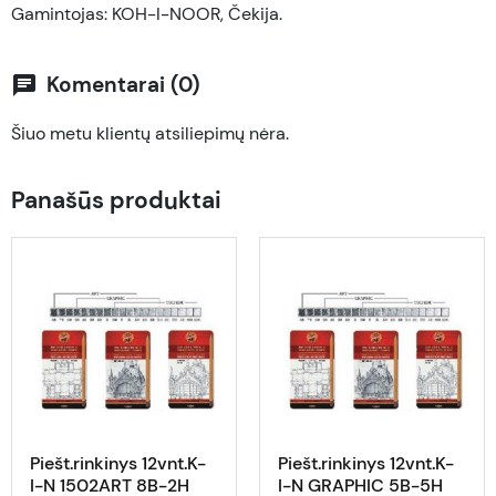
Gamintojas: KOH-I-NOOR, Čekija.
Komentarai (0)
chat
Šiuo metu klientų atsiliepimų nėra.
Panašūs produktai
Piešt.rinkinys 12vnt.K-
Piešt.rinkinys 12vnt.K-
I-N 1502ART 8B-2H
I-N GRAPHIC 5B-5H