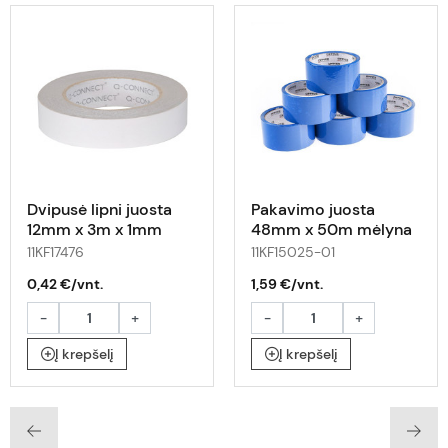
Dvipusė lipni juosta
Pakavimo juosta
12mm x 3m x 1mm
48mm x 50m mėlyna
OFFp
11KF17476
11KF15025-01
0,42 €/vnt.
1,59 €/vnt.
-
+
-
+
Į krepšelį
Į krepšelį