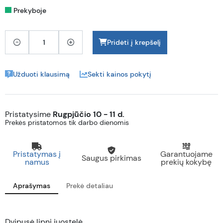
Prekyboje
Pridėti į krepšelį
Užduoti klausimą
Sekti kainos pokytį
Pristatysime
Rugpjūčio 10 - 11 d.
Prekės pristatomos tik darbo dienomis
Pristatymas į
Garantuojame
Saugus pirkimas
namus
prekių kokybę
Aprašymas
Prekė detaliau
Dvipusė lipni juostelė.