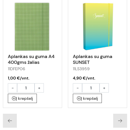
Aplankas su guma A4
Aplankas su guma
400gms žalias
SUNSET
320x220x30mm
11DFEP06
11LS3959
1,00 €/vnt.
4,90 €/vnt.
-
+
-
+
Į krepšelį
Į krepšelį