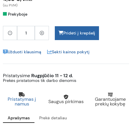
(su PVM)
Prekyboje
Pridėti į krepšelį
Užduoti klausimą
Sekti kainos pokytį
Pristatysime
Rugpjūčio 11 - 12 d.
Prekės pristatomos tik darbo dienomis
Pristatymas į
Garantuojame
Saugus pirkimas
namus
prekių kokybę
Aprašymas
Prekė detaliau