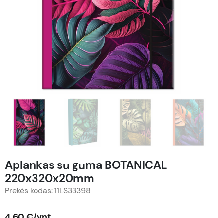
Aplankas su guma BOTANICAL
220x320x20mm
Prekės kodas: 11LS33398
4,60 €/vnt.