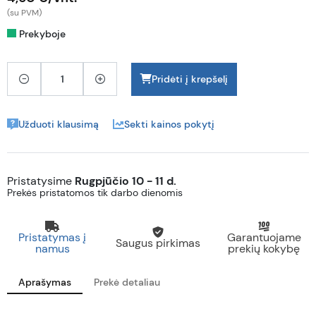
(su PVM)
Prekyboje
Pridėti į krepšelį
Užduoti klausimą
Sekti kainos pokytį
Pristatysime
Rugpjūčio 10 - 11 d.
Prekės pristatomos tik darbo dienomis
Pristatymas į
Garantuojame
Saugus pirkimas
namus
prekių kokybę
Aprašymas
Prekė detaliau