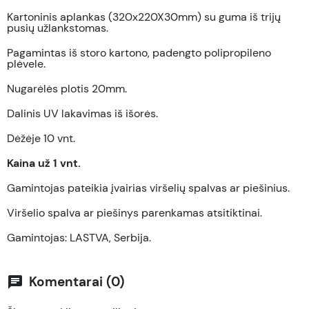
Kartoninis aplankas (320x220X30mm) su guma iš trijų
pusių užlankstomas.
Pagamintas iš storo kartono, padengto polipropileno
plėvele.
Nugarėlės plotis 20mm.
Dalinis
UV lakavimas iš išorės.
Dėžėje 10 vnt.
Kaina už 1 vnt.
Gamintojas pateikia įvairias viršelių spalvas ar piešinius.
Viršelio spalva ar piešinys parenkamas atsitiktinai.
Gamintojas: LASTVA, Serbija.
Komentarai (0)
chat