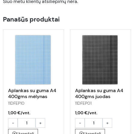
Šiuo metu klientų atsiliepimų nėra.
Panašūs produktai
Aplankas su guma A4
Aplankas su guma A4
400gms mėlynas
400gms juodas
11DFEP10
11DFEP01
1,00 €/vnt.
1,00 €/vnt.
-
+
-
+
Į krepšelį
Į krepšelį