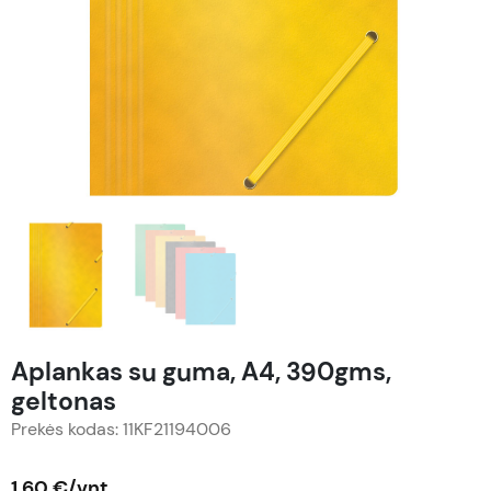
Aplankas su guma, A4, 390gms,
geltonas
Prekės kodas: 11KF21194006
1,60 €/vnt.