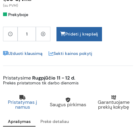
(su PVM)
Prekyboje
Pridėti į krepšelį
Užduoti klausimą
Sekti kainos pokytį
Pristatysime
Rugpjūčio 11 - 12 d.
Prekės pristatomos tik darbo dienomis
Pristatymas į
Garantuojame
Saugus pirkimas
namus
prekių kokybę
Aprašymas
Prekė detaliau