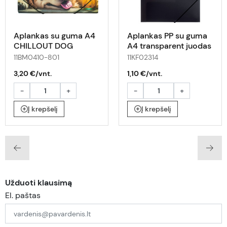
Aplankas su guma A4
Aplankas PP su guma
CHILLOUT DOG
A4 transparent juodas
11BM0410-801
11KF02314
3,20 €/vnt.
1,10 €/vnt.
-
+
-
+
Į krepšelį
Į krepšelį
Užduoti klausimą
El. paštas