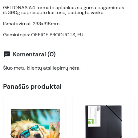
GELTONAS A4 formato aplankas su guma pagamintas
iš
390g
supresuoto
kartono, padengto vašku
.
I
šmatavimai:
233x318mm.
Gamintojas: OFFICE PRODUCTS, EU.
Komentarai (0)
chat
Šiuo metu klientų atsiliepimų nėra.
Panašūs produktai