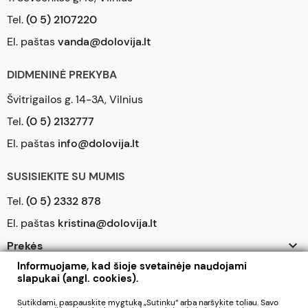
Tel.
(0 5) 2107220
El. paštas
vanda@dolovija.lt
DIDMENINĖ PREKYBA
Švitrigailos g. 14-3A, Vilnius
Tel.
(0 5) 2132777
El. paštas
info@dolovija.lt
SUSISIEKITE SU MUMIS
Tel.
(0 5) 2332 878
El. paštas
kristina@dolovija.lt

Prekės
Informuojame, kad šioje svetainėje naudojami

Mūsų įmonė
slapukai (angl. cookies).

Jūsų paskyra
Sutikdami, paspauskite mygtuką „Sutinku“ arba naršykite toliau. Savo