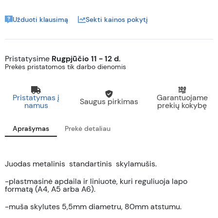
Užduoti klausimą
Sekti kainos pokytį
Pristatysime
Rugpjūčio 11 - 12 d.
Prekės pristatomos tik darbo dienomis
Pristatymas į
Garantuojame
Saugus pirkimas
namus
prekių kokybę
Aprašymas
Prekė detaliau
Juodas metalinis standartinis skylamušis.
-plastmasinė apdaila ir liniuotė, kuri reguliuoja lapo
formatą (A4, A5 arba A6).
-muša skylutes 5,5mm diametru, 80mm atstumu.