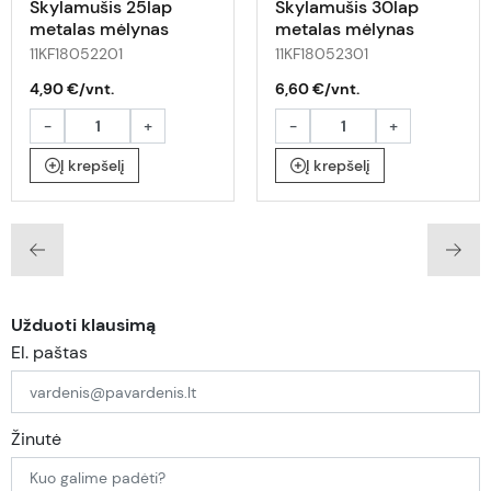
Skylamušis 25lap
Skylamušis 30lap
metalas mėlynas
metalas mėlynas
11KF18052201
11KF18052301
4,90 €/vnt.
6,60 €/vnt.
-
+
-
+
Į krepšelį
Į krepšelį
Užduoti klausimą
El. paštas
Žinutė