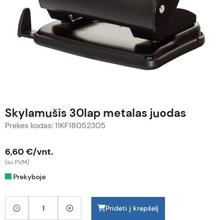
Skylamušis 30lap metalas juodas
Prekės kodas: 11KF18052305
6,60 €/vnt.
(su PVM)
Prekyboje
Pridėti į krepšelį